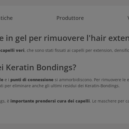
stiche
Produttore
e in gel per rimuovere l'hair exte
capelli veri
, che sono stati fissati ai capelli per extension, dens
i Keratin Bondings?
le
e i
punti di connessione
si ammorbidiscono. Per rimuovere le ex
ti per eliminare anche gli ultimi residui dei Keratin-Bondings.
ngs, è
importante prendersi cura dei capelli
. Le maschere per cap