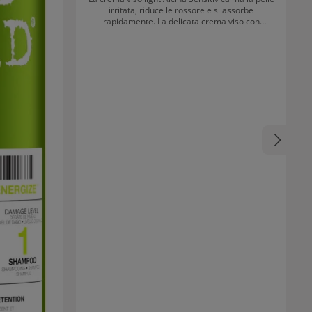
irritata, riduce le rossore e si assorbe
rapidamente. La delicata crema viso con
estratto di avena e pantenolo è ideale per la
pelle mista sensibile. È senza profumo ed è
adatta anche per allergici ai profumi. La crema
può essere applicata al mattino e alla sera sulla
pelle pulita.