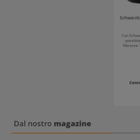
Schwarzko
Con Schwa
possibil
Vibrance 
pastello. I
tonali
sfumatura
prodotto p
Consigli 
glossing c
Tone dopo una 
Cont
capelli un
prodotto ge
(senza Activator) Tempo di p
Applicazi
Clear Tone 
quantità 
tonalità Igora
quanti
Dal nostro
magazine
mantenendo 