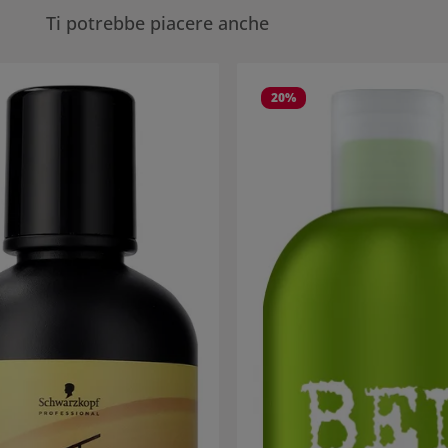
Ti potrebbe piacere anche
eria dei prodotti
20
%