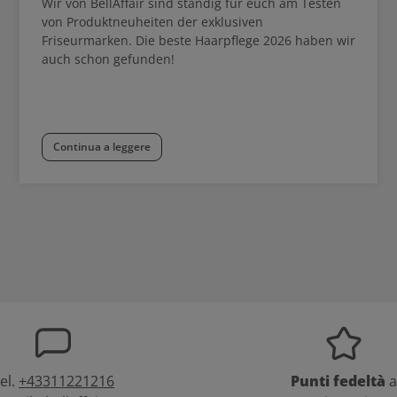
Wir von BellAffair sind ständig für euch am Testen
von Produktneuheiten der exklusiven
Friseurmarken. Die beste Haarpflege 2026 haben wir
auch schon gefunden!
Continua a leggere
el.
+43311221216
Punti fedeltà
a