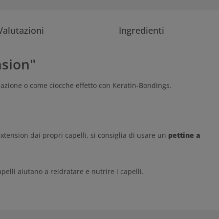
Valutazioni
Ingredienti
nsion"
ificazione o come ciocche effetto con Keratin-Bondings.
tension dai propri capelli, si consiglia di usare un
pettine a
elli aiutano a reidratare e nutrire i capelli.