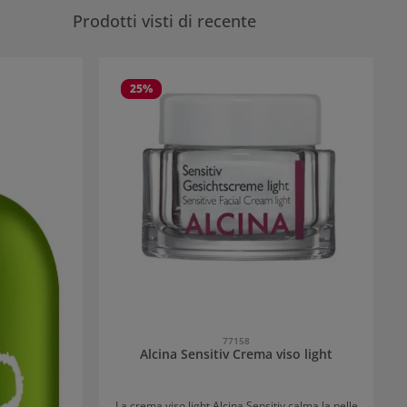
Prodotti visti di recente
25
%
77158
Alcina Sensitiv Crema viso light
La crema viso light Alcina Sensitiv calma la pelle