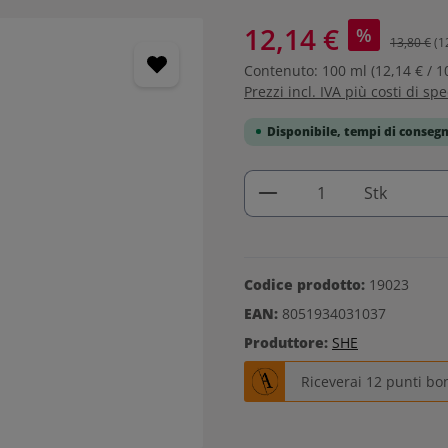
12,14 €
%
13,80 €
(1
Contenuto:
100 ml
(12,14 € / 1
Prezzi incl. IVA più costi di sp
Disponibile, tempi di consegn
Quantità del prodo
Stk
Codice prodotto:
19023
EAN:
8051934031037
Produttore:
SHE
Riceverai 12 punti bo