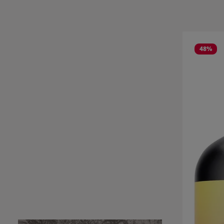
Salta la gall
48
%