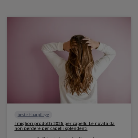
beste Haarpflege
I migliori prodotti 2026 per capelli: Le novità da
non perdere per capelli splendenti