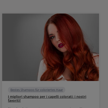
Bestes Shampoo für coloriertes Haar
I migliori shampoo per i capelli colorati: i nostri
favoriti!