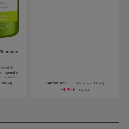
e Shampoo
 Head Re-
lli spenti e
appesantire. I
 più sani e
 100 ml)
Contenuto:
50 ml
(49,70 € / 100 ml)
etti. Tigi Bed
Prezzo di vendita:
24,85 €
ormale:
Prezzo normale:
33,15 €
ize Shampoo
a quotidiana
he stanche
energia.