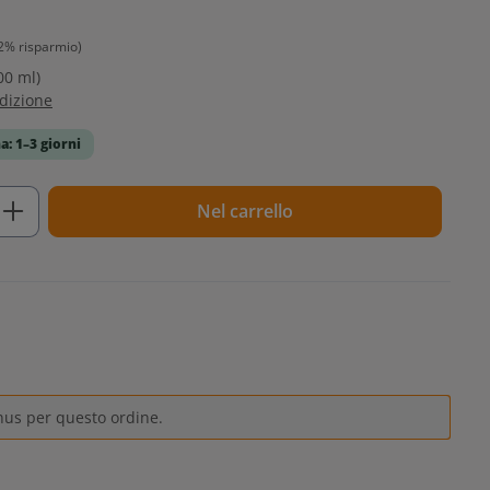
2% risparmio)
00 ml)
edizione
a: 1–3 giorni
tto: inserisci la quantità desiderata o u
Nel carrello
nus per questo ordine.