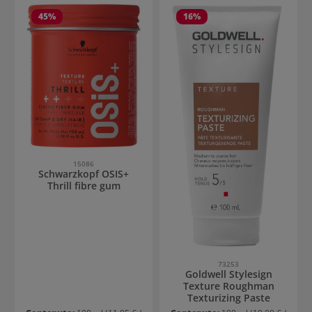
45
%
16
%
15086
Schwarzkopf OSIS+
Thrill fibre gum
73253
Goldwell Stylesign
Texture Roughman
Texturizing Paste