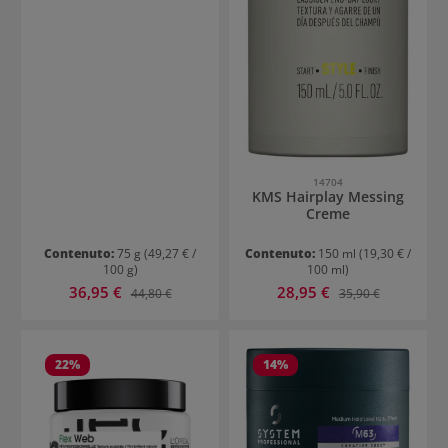
14704
KMS Hairplay Messing
Creme
Contenuto:
75 g
(49,27 € /
Contenuto:
150 ml
(19,30 € /
100 g)
100 ml)
Prezzo di vendita:
Prezzo di vendita:
36,95 €
Prezzo normale:
28,95 €
Prezzo normale:
44,80 €
35,90 €
22
%
14
%