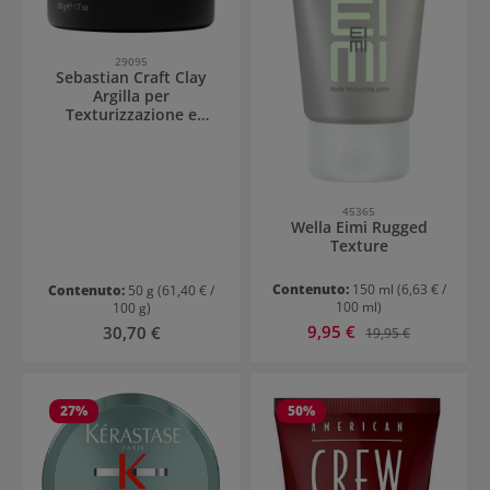
29095
Sebastian Craft Clay
Argilla per
Texturizzazione e
Styling Flessibile
45365
Wella Eimi Rugged
Texture
Contenuto:
150 ml
(6,63 € /
Contenuto:
50 g
(61,40 € /
100 ml)
100 g)
Prezzo di vendita:
Prezzo normale:
9,95 €
Prezzo normale:
30,70 €
19,95 €
27
%
50
%