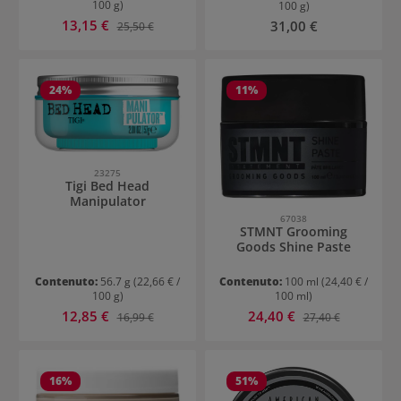
100 g)
100 g)
Prezzo di vendita:
13,15 €
Prezzo normale:
Prezzo normale:
31,00 €
25,50 €
24
%
11
%
23275
Tigi Bed Head
Manipulator
67038
STMNT Grooming
Goods Shine Paste
Contenuto:
56.7 g
(22,66 € /
Contenuto:
100 ml
(24,40 € /
100 g)
100 ml)
Prezzo di vendita:
Prezzo di vendita:
12,85 €
Prezzo normale:
24,40 €
Prezzo normale:
16,99 €
27,40 €
16
%
51
%