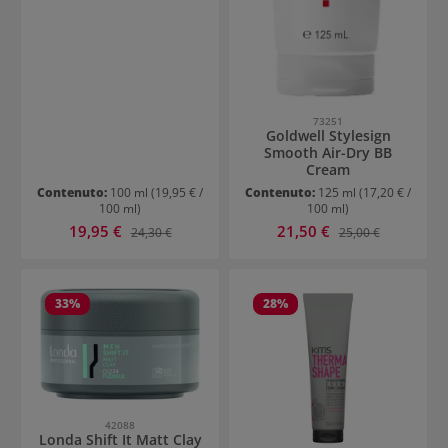
73251
Goldwell Stylesign
Smooth Air-Dry BB
Cream
Contenuto:
100 ml
(19,95 € /
Contenuto:
125 ml
(17,20 € /
100 ml)
100 ml)
Prezzo di vendita:
Prezzo di vendita:
19,95 €
Prezzo normale:
21,50 €
Prezzo normale:
24,30 €
25,00 €
33
%
28
%
42088
Londa Shift It Matt Clay