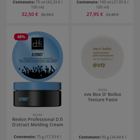
Contenuto:
75 ml
(43,33 € /
Contenuto:
100 ml
(27,95 € /
100 ml)
100 ml)
Prezzo di vendita:
Prezzo di vendita:
32,50 €
Prezzo normale:
27,95 €
Prezzo normale:
36,50 €
33,40 €
48
%
49206
evo Box O' Bollox
Texture Paste
86248
Revlon Professional D.fi
D:struct Molding Cream
Contenuto:
75 g
(17,53 € /
Contenuto:
90 g
(34,44 € /