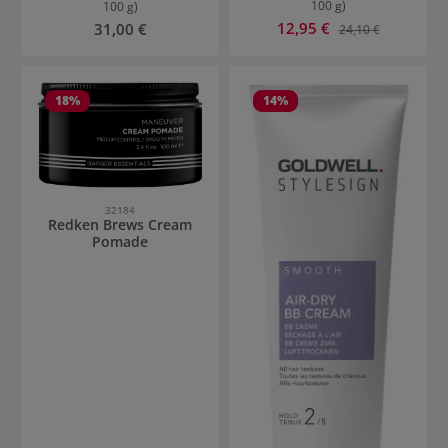
100 g)
100 g)
Prezzo di vendita:
Prezzo normale:
12,95 €
Prezzo normale:
31,00 €
24,10 €
18
%
14
%
32184
Redken Brews Cream
Pomade