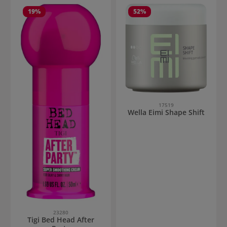
19
%
52
%
17519
Wella Eimi Shape Shift
23280
Tigi Bed Head After