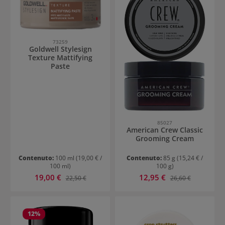
73259
Goldwell Stylesign
Texture Mattifying
Paste
85027
American Crew Classic
Grooming Cream
Contenuto:
100 ml
(19,00 € /
Contenuto:
85 g
(15,24 € /
100 ml)
100 g)
Prezzo di vendita:
Prezzo di vendita:
19,00 €
Prezzo normale:
12,95 €
Prezzo normale:
22,50 €
26,60 €
12
%