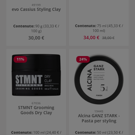
49199
evo Cassius Styling Clay
Contenuto:
75 ml
(45,33 € /
Contenuto:
90 g
(33,33 € /
100 ml)
100 g)
Prezzo di vendita:
Prezzo normale:
34,00 €
Prezzo normale:
30,00 €
38,00 €
11
%
24
%
67036
STMNT Grooming
19445
Goods Dry Clay
Alcina GANZ STARK -
Pasta per styling
Contenuto:
100 ml
(24,40 € /
Contenuto:
50 ml
(23,50 € /