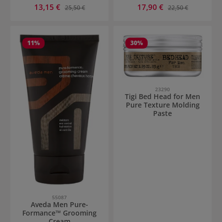
Prezzo di vendita:
Prezzo di vendita:
13,15 €
Prezzo normale:
17,90 €
Prezzo normale:
25,50 €
22,50 €
11
%
30
%
23290
Tigi Bed Head for Men
Pure Texture Molding
Paste
55087
Aveda Men Pure-
Formance™ Grooming
Cream