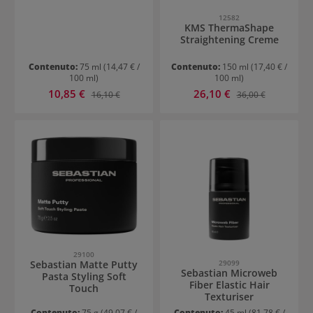
12582
KMS ThermaShape
Straightening Creme
Contenuto:
75 ml
(14,47 € /
Contenuto:
150 ml
(17,40 € /
100 ml)
100 ml)
Prezzo di vendita:
Prezzo di vendita:
10,85 €
Prezzo normale:
26,10 €
Prezzo normale:
16,10 €
36,00 €
29100
Sebastian Matte Putty
29099
Sebastian Microweb
Pasta Styling Soft
Fiber Elastic Hair
Touch
Texturiser
Contenuto:
75 g
(49,07 € /
Contenuto:
45 ml
(81,78 € /