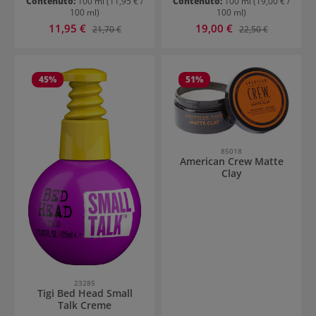
Contenuto:
100 ml
(11,95 € /
Contenuto:
100 ml
(19,00 € /
100 ml)
100 ml)
Prezzo di vendita:
Prezzo di vendita:
11,95 €
Prezzo normale:
19,00 €
Prezzo normale:
21,70 €
22,50 €
45
%
51
%
85018
American Crew Matte
Clay
23285
Tigi Bed Head Small
Talk Creme