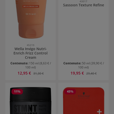
43017
Sassoon Texture Refine
45219
Wella Invigo Nutri-
Enrich Frizz Control
Cream
Contenuto:
150 ml
(8,63 € /
Contenuto:
50 ml
(39,90 € /
100 ml)
100 ml)
Prezzo di vendita:
Prezzo di vendita:
12,95 €
Prezzo normale:
19,95 €
Prezzo normale:
31,30 €
29,40 €
11
%
45
%