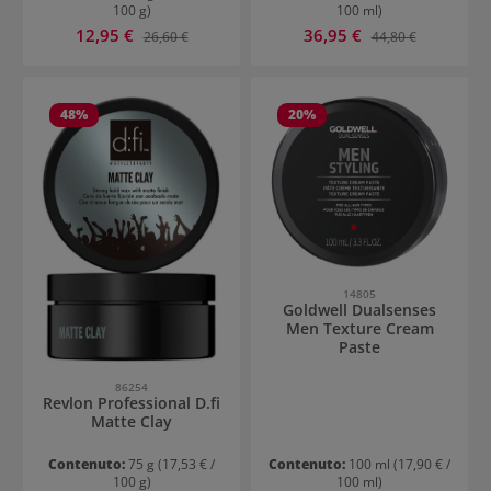
100 g)
100 ml)
Prezzo di vendita:
Prezzo di vendita:
12,95 €
Prezzo normale:
36,95 €
Prezzo normale:
26,60 €
44,80 €
48
%
20
%
14805
Goldwell Dualsenses
Men Texture Cream
Paste
86254
Revlon Professional D.fi
Matte Clay
Contenuto:
75 g
(17,53 € /
Contenuto:
100 ml
(17,90 € /
100 g)
100 ml)