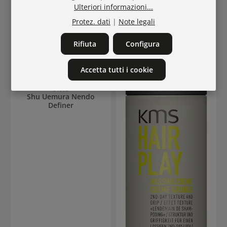
18
%
19
%
Ulteriori informazioni...
Protez. dati
|
Note legali
Rifiuta
Configura
Accetta tutti i cookie
31002
Shu Uemura Nendo
Definer