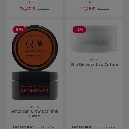
100 ml)
100 ml)
Prezzo di vendita:
Prezzo di vendita:
24,40 €
Prezzo normale:
11,75 €
Prezzo normale:
27,40 €
15,55 €
51
%
18
%
31022
Shu Uemura Uzu Cotton
85025
American Crew Defining
Paste
Contenuto:
85 g
(15,24 € /
Contenuto:
75 ml
(49,27 € /