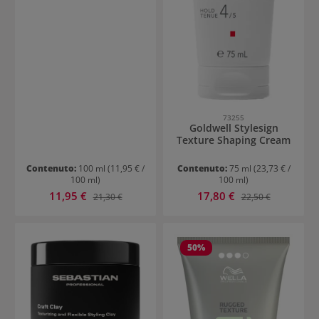
73255
Goldwell Stylesign
Texture Shaping Cream
Contenuto:
100 ml
(11,95 € /
Contenuto:
75 ml
(23,73 € /
100 ml)
100 ml)
Prezzo di vendita:
Prezzo di vendita:
11,95 €
Prezzo normale:
17,80 €
Prezzo normale:
21,30 €
22,50 €
50
%