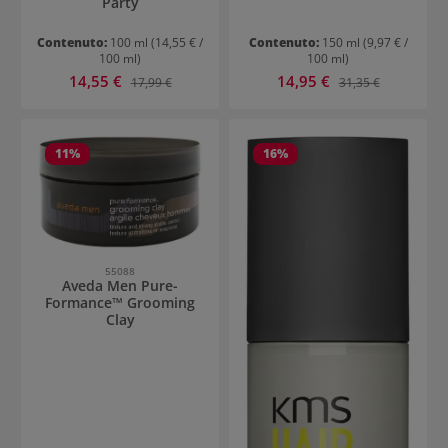
Party
Contenuto:
100 ml
(14,55 € /
Contenuto:
150 ml
(9,97 € /
100 ml)
100 ml)
Prezzo di vendita:
Prezzo di vendita:
14,55 €
Prezzo normale:
14,95 €
Prezzo normale:
17,99 €
31,35 €
11
%
16
%
55088
Aveda Men Pure-
Formance™ Grooming
Clay