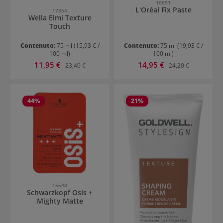
16691
L'Oréal Fix Paste
17354
Wella Eimi Texture
Touch
Contenuto:
75 ml
(15,93 € /
Contenuto:
75 ml
(19,93 € /
100 ml)
100 ml)
Prezzo di vendita:
Prezzo di vendita:
11,95 €
Prezzo normale:
14,95 €
Prezzo normale:
23,40 €
24,20 €
44
%
21
%
15548
Schwarzkopf Osis +
Mighty Matte