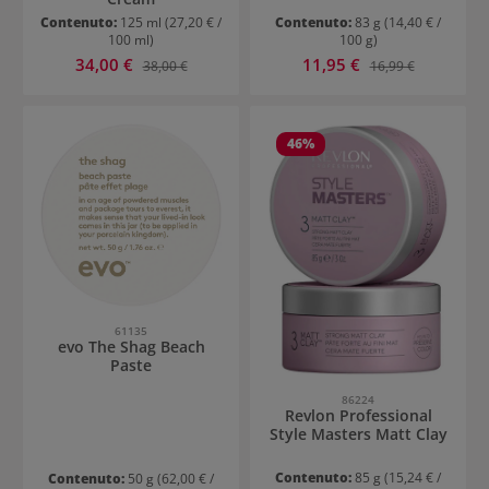
Contenuto:
125 ml
(27,20 € /
Contenuto:
83 g
(14,40 € /
100 ml)
100 g)
Prezzo di vendita:
Prezzo di vendita:
34,00 €
Prezzo normale:
11,95 €
Prezzo normale:
38,00 €
16,99 €
46
%
61135
evo The Shag Beach
Paste
86224
Revlon Professional
Style Masters Matt Clay
Contenuto:
85 g
(15,24 € /
Contenuto:
50 g
(62,00 € /