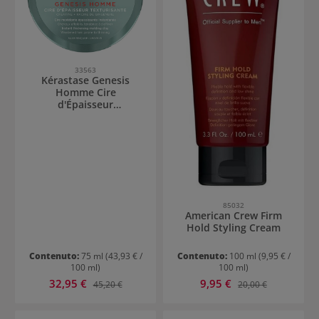
33563
Kérastase Genesis
Homme Cire
d'Épaisseur
Texturisante
85032
American Crew Firm
Hold Styling Cream
Contenuto:
75 ml
(43,93 € /
Contenuto:
100 ml
(9,95 € /
100 ml)
100 ml)
Prezzo di vendita:
Prezzo di vendita:
32,95 €
Prezzo normale:
9,95 €
Prezzo normale:
45,20 €
20,00 €