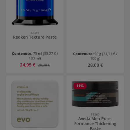
32389
Redken Texture Paste
Contenuto:
75 ml
(33,27 € /
Contenuto:
90 g
(31,11 € /
100 ml)
100 g)
Prezzo di vendita:
24,95 €
Prezzo normale:
Prezzo normale:
28,00 €
28,30 €
11
%
55260
Aveda Men Pure-
Formance Thickening
Paste