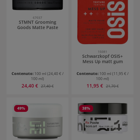
67037
STMNT Grooming
Goods Matte Paste
15081
Schwarzkopf OSIS+
Mess Up matt gum
Contenuto:
100 ml
(24,40 € /
Contenuto:
100 ml
(11,95 € /
100 ml)
100 ml)
Prezzo di vendita:
Prezzo di vendita:
24,40 €
Prezzo normale:
11,95 €
Prezzo normale:
27,40 €
21,70 €
49
%
38
%