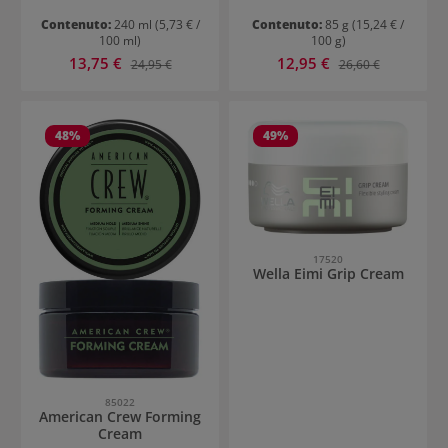
Contenuto:
240 ml
(5,73 € /
Contenuto:
85 g
(15,24 € /
100 ml)
100 g)
Prezzo di vendita:
Prezzo di vendita:
13,75 €
Prezzo normale:
12,95 €
Prezzo normale:
24,95 €
26,60 €
48
%
49
%
17520
Wella Eimi Grip Cream
85022
American Crew Forming
Cream