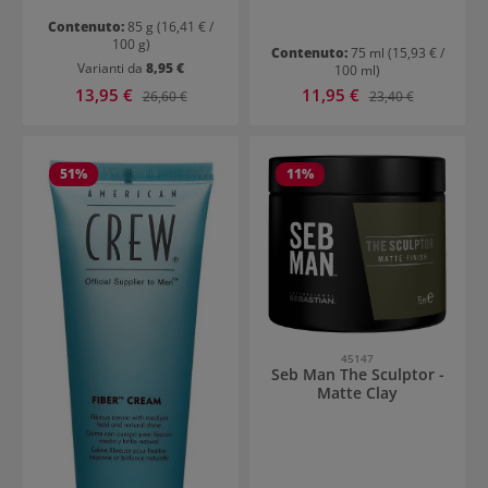
Contenuto:
85 g
(16,41 € /
100 g)
Contenuto:
75 ml
(15,93 € /
Varianti da
8,95 €
100 ml)
Prezzo di vendita:
Prezzo di vendita:
13,95 €
Prezzo normale:
11,95 €
Prezzo normale:
26,60 €
23,40 €
51
%
11
%
45147
Seb Man The Sculptor -
Matte Clay