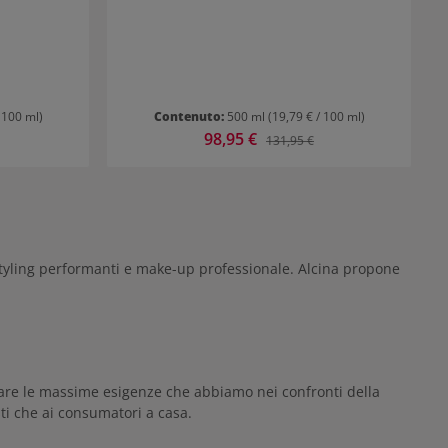
 100 ml)
Contenuto:
500 ml
(19,79 € / 100 ml)
Prezzo di vendita:
98,95 €
ormale:
Prezzo normale:
131,95 €
lo styling performanti e make-up professionale. Alcina propone
isfare le massime esigenze che abbiamo nei confronti della
isti che ai consumatori a casa.