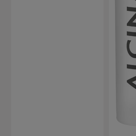
rimangono naturali e leggeri. L'emulsione viene
semplicemente applicata sui capelli tamponati,
per aumentare il volume alla radice e creare un
leggero movimento alle punte.