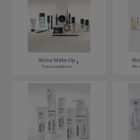
Alcina Make Up
Alc
Trucco moderno
Per 