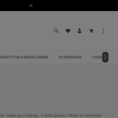
Hai 0 articoli nella lista dei
Il carrello cont
ODOTTI DA PARRUCCHIERE
EXTENSIONS
COSMETICI
elli, make-up e styling – e tutto questo “Made in Germany”.