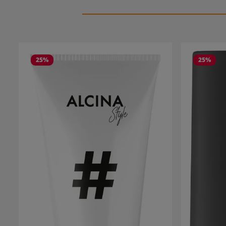
Salta la galleria dei prodotti
25
%
25
%