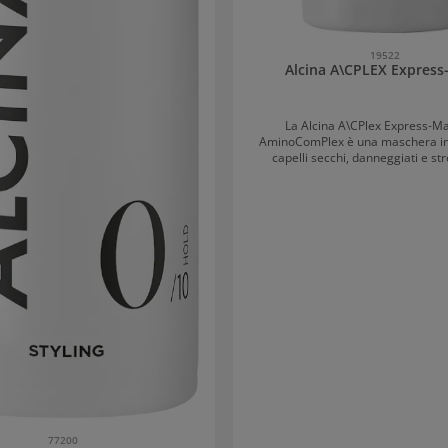
19522
Alcina A\CPLEX Express
La Alcina A\CPlex Express-M
AminoComPlex è una maschera in
capelli secchi, danneggiati e str
formula ricca supporta la conserv
struttura dei capelli e fornisce alla 
nutrienti essenziali. Di conseguenz
risultano notevolmente più mo
acquisiscono una lucentezza sana
Ideale per chi desidera donare 
nuova forza e cura ai pro
capelli.AminoComPlex per ripa
idratazioneIl speciale AminoComPl
Pantenolo, aminoacidi e protein
riparare le strutture capillari dan
ridurre la rottura dei capel
Contemporaneamente, i capell
intensamente idratati, rendendoli p
resistenti. La formula nutritiva s
superficie dei capelli più liscia e
pettinabilità. Il risultato è capelli
77200
curati, morbidi e più fort