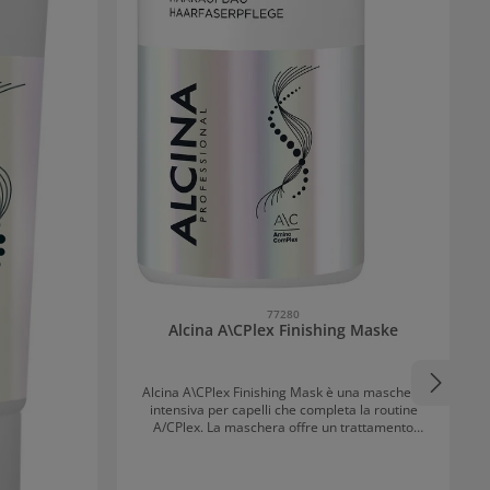
77280
Alcina A\CPlex Finishing Maske
Alcina A\CPlex Finishing Mask è una maschera
intensiva per capelli che completa la routine
A/CPlex. La maschera offre un trattamento
intensivo alla fibra capillare, conferisce
brillantezza e morbidezza, e sigilla la struttura
dei capelli. L'AminoComPlex con proteine e