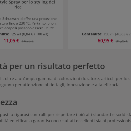
tyle Spray per lo styling dei
ricci
e Schutzschild offre una protezione
tura fino a 230 °C. Pertanto, phon,
icciacapelli possono essere utilizzati
cupazioni. Lo spray previene che i
nuto:
125 ml
(8,84 € / 100 ml)
Contenuto:
150 ml
(40,63 € /
o troppo stressati, fragili e secchi.
Prezzo di vendita:
11,05 €
Prezzo di vendita:
60,95 €
Prezzo normale:
Prezzo n
14,75 €
81,25 €
 capelli risultano lucenti e leggeri al
 e prima di ogni styling termico
pelli umidi e asciutti Spazzolare
er spruzzato Compatibile con
tà per un risultato perfetto
tti i prodotti per lo styling
pelli, oltre a un’ampia gamma di colorazioni durature, articoli per 
tinguono per attenzione ai dettagli, innovazione e alta efficacia.
lezza
posti a rigorosi controlli per rispettare i più alti standard e sodd
ilità ed efficacia garantiscono risultati eccellenti sia ai profession