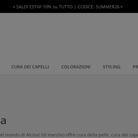
🔅SALDI ESTIVI 10% su TUTTO | CODICE: SUMMER26🔅
CURA DEI CAPELLI
COLORAZIONI
STYLING
PR
na
l mondo di Alcina! bIl marchio offre cura della pelle, cura dei cap