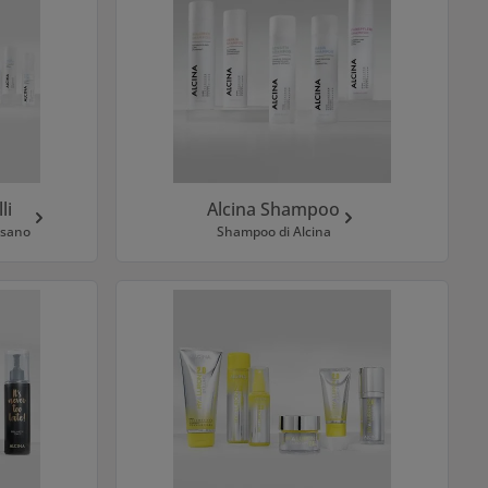
li
Alcina Shampoo
o sano
Shampoo di Alcina