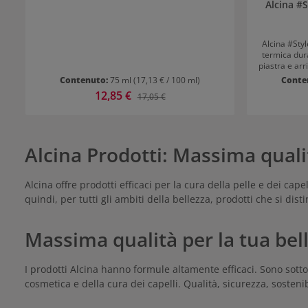
Alcina #S
Alcina #Styl
termica dura
piastra e arr
senza preoc
Contenuto:
75 ml
(17,13 € / 100 ml)
Conte
capelli sian
Prezzo di vendita:
12,85 €
Prezzo normale:
17,05 €
Alla fine, i
tatto. Consigli per l'uso Applicare dopo ogni
lavaggio
Applicabile su ca
i capelli dopo av
Alcina Prodotti: Massima quali
tu
Alcina offre prodotti efficaci per la cura della pelle e dei ca
quindi, per tutti gli ambiti della bellezza, prodotti che si dis
Massima qualità per la tua bel
I prodotti Alcina hanno formule altamente efficaci. Sono sotto
cosmetica e della cura dei capelli. Qualità, sicurezza, sostenib