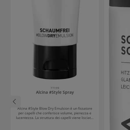
77199
Alcina #Style Spray
Alcina #Style Blow Dry Emulsion è un fissatore
per capelli che conferisce volume, pienezza e
lucentezza. La struttura dei capelli viene lisciata,
rendendoli più corposi e morbidi. I capelli
vengono messi sotto perfetto controllo e