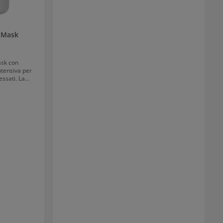
aminoacidi agisce in profondità, ripara i danni
strutturali, ripara i danni ai capelli e riduce la
rottura. Alcina A\CPlex Finishing Mask Applicare
da 2 a 7 pompate, a seconda della lunghezza dei
-Mask
capelli, dalla radice alle punte e lasciare agire
bene. Risciacquare accuratamente dopo 5-10
minuti.
ask con
tensiva per
essati. La
azione della
fibra capillare
a, i capelli
rbidi e
 e radiosa.
rapidamente
pri
razione e
ex a base di
e aiuta a
neggiate e a
li.
i vengono
iù elastici e
upporta una
 migliora la
 visibilmente
i.