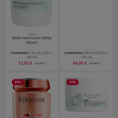
45248
Wella Nutricurls Milky
Waves
Contenuto:
150 ml
(9,30 € /
Contenuto:
200 ml
(22,48 € /
100 ml)
100 ml)
Prezzo di vendita:
Prezzo di vendita:
13,95 €
Prezzo normale:
44,95 €
Prezzo normale:
36,50 €
63,40 €
29
%
57
%