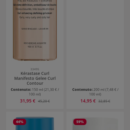
33495
Kérastase Curl
Manifesto Gelee Curl
Contour
Contenuto:
150 ml
(21,30 € /
Contenuto:
200 ml
(7,48 € /
100 ml)
100 ml)
Prezzo di vendita:
Prezzo di vendita:
31,95 €
Prezzo normale:
14,95 €
Prezzo normale:
45,20 €
32,85 €
44
%
59
%