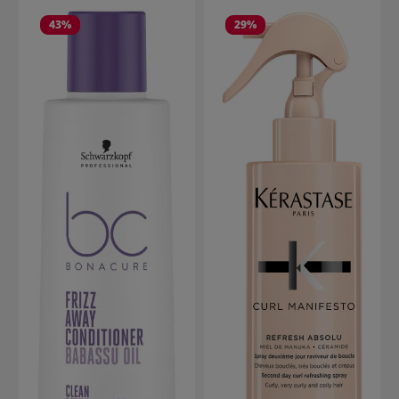
43
%
29
%