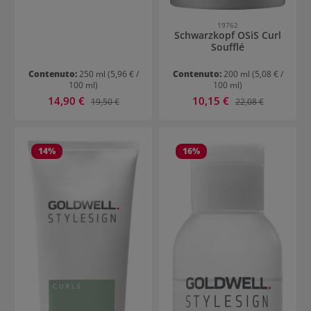
19762
Schwarzkopf OSiS Curl
Soufflé
Contenuto:
250 ml
(5,96 € /
Contenuto:
200 ml
(5,08 € /
100 ml)
100 ml)
Prezzo di vendita:
Prezzo di vendita:
14,90 €
Prezzo normale:
10,15 €
Prezzo normale:
19,50 €
22,08 €
14
%
16
%