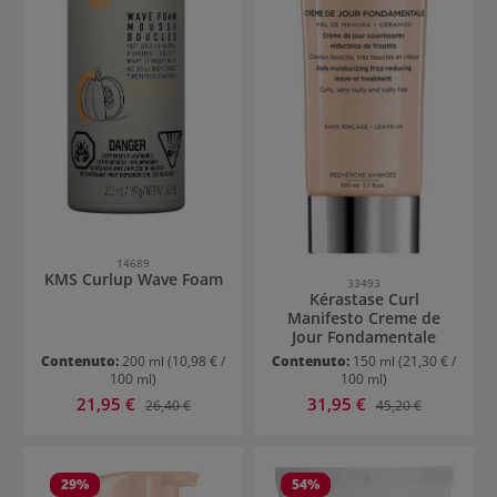
14689
KMS Curlup Wave Foam
33493
Kérastase Curl
Manifesto Creme de
Jour Fondamentale
Contenuto:
200 ml
(10,98 € /
Contenuto:
150 ml
(21,30 € /
100 ml)
100 ml)
Prezzo di vendita:
Prezzo di vendita:
21,95 €
Prezzo normale:
31,95 €
Prezzo normale:
26,40 €
45,20 €
29
%
54
%