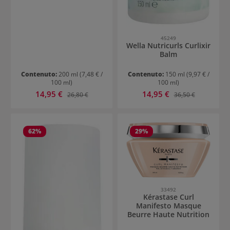
45249
Wella Nutricurls Curlixir
Balm
Contenuto:
200 ml
(7,48 € /
Contenuto:
150 ml
(9,97 € /
100 ml)
100 ml)
Prezzo di vendita:
Prezzo di vendita:
14,95 €
Prezzo normale:
14,95 €
Prezzo normale:
26,80 €
36,50 €
62
%
29
%
33492
Kérastase Curl
Manifesto Masque
Beurre Haute Nutrition