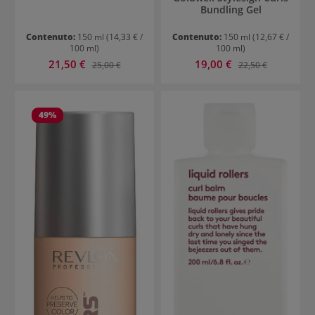
Bundling Gel
Contenuto:
150 ml
(14,33 € /
Contenuto:
150 ml
(12,67 € /
100 ml)
100 ml)
Prezzo di vendita:
Prezzo di vendita:
21,50 €
Prezzo normale:
19,00 €
Prezzo normale:
25,00 €
22,50 €
49
%