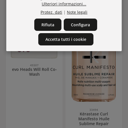
Ulteriori informazioni...
Protez. dati
|
Note legali
Rifiuta
Configura
Accetta tutti i cookie
49307
evo Heads Will Roll Co-
Wash
33494
Kérastase Curl
Manifesto Huile
Sublime Repair