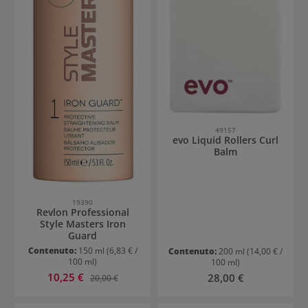
49157
evo Liquid Rollers Curl
Balm
19390
Revlon Professional
Style Masters Iron
Guard
Contenuto:
150 ml
(6,83 € /
Contenuto:
200 ml
(14,00 € /
100 ml)
100 ml)
Prezzo di vendita:
10,25 €
Prezzo normale:
Prezzo normale:
28,00 €
20,00 €