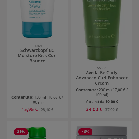
54364
Schwarzkopf BC
Moisture Kick Curl
Bounce
55550
Aveda Be Curly
Advanced Curl Enhancer
Cream
Contenuto:
200 ml
(17,00 € /
100 ml)
Contenuto:
150 ml
(10,63 € /
Varianti da
10,00 €
100 ml)
Prezzo di vendita:
Prezzo di vendita:
15,95 €
Prezzo normale:
34,00 €
Prezzo normale:
28,40 €
37,00 €
24
%
46
%