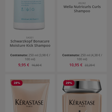
45242
Wella Nutricurls Curls
Shampoo
54351
Schwarzkopf Bonacure
Moisture Kick Shampoo
Contenuto:
250 ml
(3,98 € /
Contenuto:
250 ml
(4,38 € /
100 ml)
100 ml)
Prezzo di vendita:
Prezzo di vendita:
9,95 €
Prezzo normale:
10,95 €
Prezzo normale:
16,60 €
22,20 €
28
%
29
%