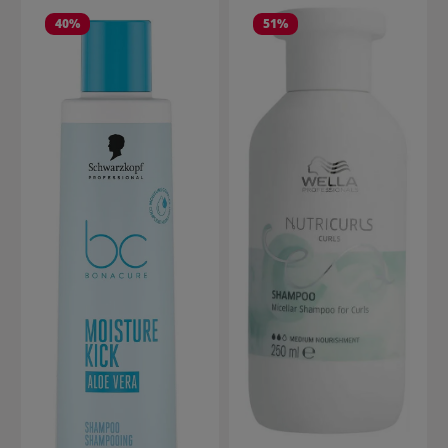
40
%
51
%