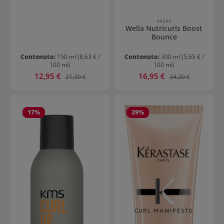
44392
Wella Nutricurls Boost
Bounce
Contenuto:
150 ml
(8,63 € /
Contenuto:
300 ml
(5,65 € /
100 ml)
100 ml)
Prezzo di vendita:
Prezzo di vendita:
12,95 €
Prezzo normale:
16,95 €
Prezzo normale:
21,30 €
34,20 €
17
%
29
%