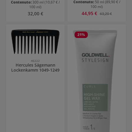
Contenuto:
50 ml
(89,90 € /
Contenuto:
300 ml
(10,67 € /
100 ml)
100 ml)
Prezzo di vendita:
Prezzo normale:
44,95 €
Prezzo normale:
32,00 €
63,20 €
21
%
46222
Hercules Sägemann
Lockenkamm 1049-1249