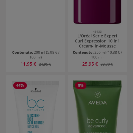
48433
L'Oréal Serie Expert
Curl Expression 10 in1
Cream- in-Mousse
Contenuto:
200 ml
(5,98 € /
Contenuto:
250 ml
(10,38 € /
100 ml)
100 ml)
Prezzo di vendita:
Prezzo di vendita:
11,95 €
Prezzo normale:
25,95 €
Prezzo normale:
24,95 €
33,70 €
44
%
8
%