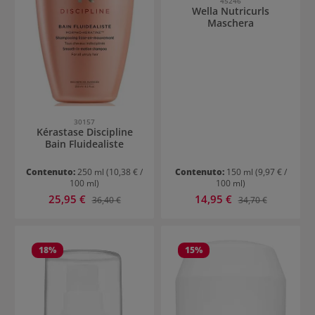
45246
Wella Nutricurls
Maschera
30157
Kérastase Discipline
Bain Fluidealiste
Contenuto:
250 ml
(10,38 € /
Contenuto:
150 ml
(9,97 € /
100 ml)
100 ml)
Prezzo di vendita:
Prezzo di vendita:
25,95 €
Prezzo normale:
14,95 €
Prezzo normale:
36,40 €
34,70 €
18
%
15
%