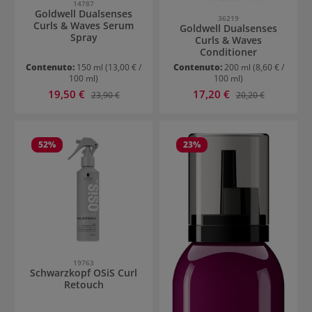
14787
Goldwell Dualsenses
36219
Curls & Waves Serum
Goldwell Dualsenses
Spray
Curls & Waves
Conditioner
Contenuto:
150 ml
(13,00 € /
Contenuto:
200 ml
(8,60 € /
100 ml)
100 ml)
Prezzo di vendita:
Prezzo di vendita:
19,50 €
Prezzo normale:
17,20 €
Prezzo normale:
23,90 €
20,20 €
52
%
23
%
19763
Schwarzkopf OSiS Curl
Retouch