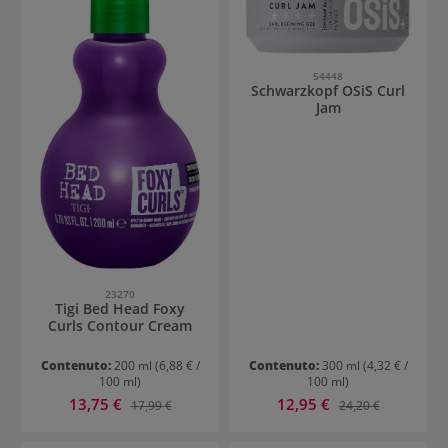
54448
Schwarzkopf OSiS Curl
Jam
23270
Tigi Bed Head Foxy
Curls Contour Cream
Contenuto:
200 ml
(6,88 € /
Contenuto:
300 ml
(4,32 € /
100 ml)
100 ml)
Prezzo di vendita:
Prezzo di vendita:
13,75 €
Prezzo normale:
12,95 €
Prezzo normale:
17,99 €
24,20 €