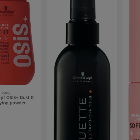
15087
pf OSIS+ Dust It
fying powder