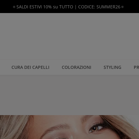
🔅SALDI ESTIVI 10% su TUTTO | CODICE: SUMMER26🔅
CURA DEI CAPELLI
COLORAZIONI
STYLING
PR