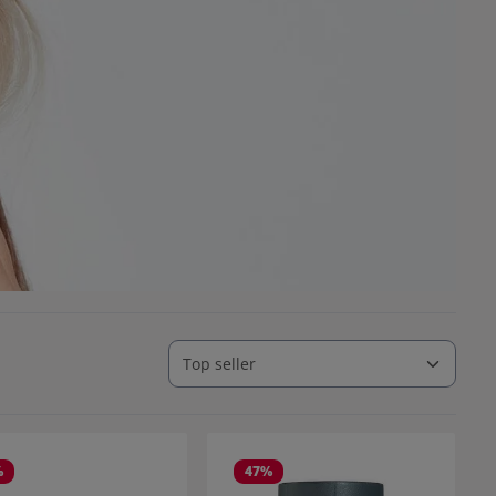
%
47
%