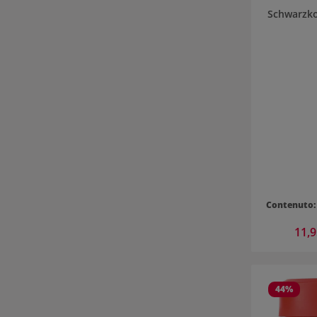
Schwarzko
Contenuto
Prezzo
11,
44
%