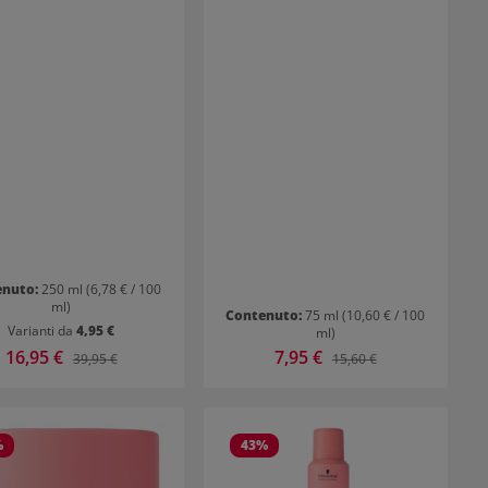
enuto:
250 ml
(6,78 € / 100
ml)
Contenuto:
75 ml
(10,60 € / 100
Varianti da
4,95 €
ml)
Prezzo di vendita:
16,95 €
Prezzo di vendita:
7,95 €
Prezzo normale:
Prezzo normale:
39,95 €
15,60 €
%
43
%