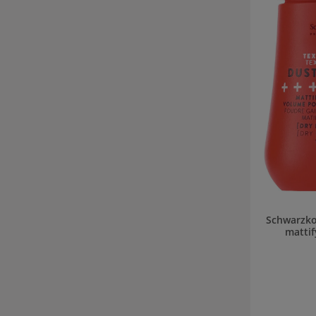
Schwarzko
matti