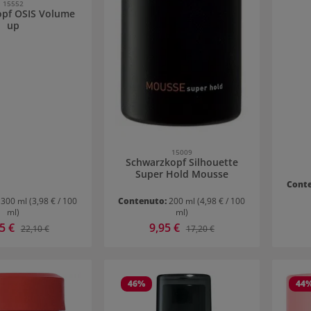
15552
pf OSIS Volume
up
15009
Schwarzkopf Silhouette
Super Hold Mousse
Cont
:
300 ml
(3,98 € / 100
Contenuto:
200 ml
(4,98 € / 100
ml)
ml)
 di vendita:
95 €
Prezzo di vendita:
9,95 €
Prezzo normale:
Prezzo normale:
22,10 €
17,20 €
46
%
44