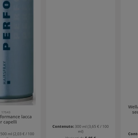
Well
se
17543
rformance lacca
r capelli
Contenuto:
300 ml
(3,65 € / 100
ml)
:
500 ml
(2,03 € / 100
Cont