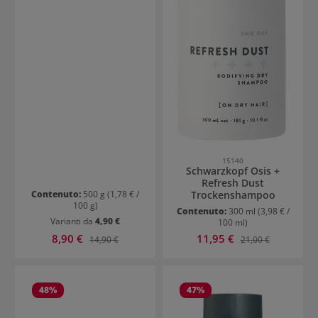
15140
Schwarzkopf Osis +
Refresh Dust
Contenuto:
500 g
(1,78 € /
Trockenshampoo
100 g)
Contenuto:
300 ml
(3,98 € /
Varianti da
4,90 €
100 ml)
Prezzo di vendita:
Prezzo di vendita:
8,90 €
Prezzo normale:
11,95 €
Prezzo normale:
14,90 €
21,00 €
48
%
47
%