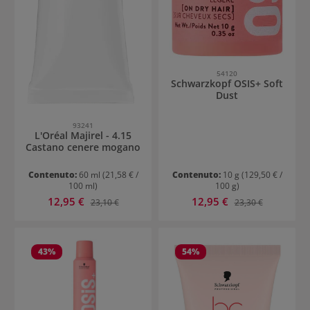
54120
Schwarzkopf OSIS+ Soft
Dust
93241
L'Oréal Majirel - 4.15
Castano cenere mogano
Contenuto:
60 ml
(21,58 € /
Contenuto:
10 g
(129,50 € /
100 ml)
100 g)
Prezzo di vendita:
Prezzo di vendita:
12,95 €
Prezzo normale:
12,95 €
Prezzo normale:
23,10 €
23,30 €
43
%
54
%