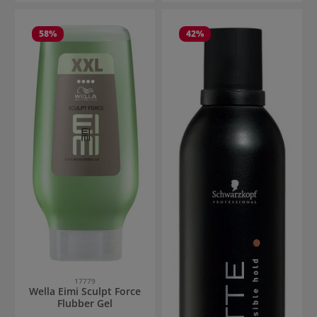
58
%
42
%
17779
Wella Eimi Sculpt Force
Flubber Gel