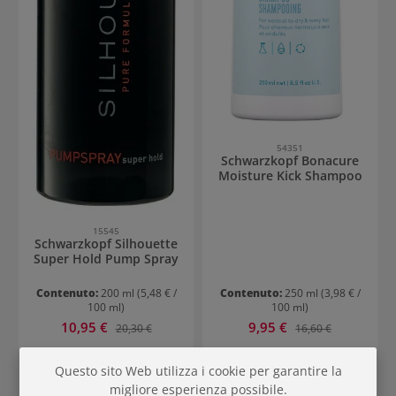
54351
Schwarzkopf Bonacure
Moisture Kick Shampoo
15545
Schwarzkopf Silhouette
Super Hold Pump Spray
Contenuto:
200 ml
(5,48 € /
Contenuto:
250 ml
(3,98 € /
100 ml)
100 ml)
Prezzo di vendita:
Prezzo di vendita:
10,95 €
Prezzo normale:
9,95 €
Prezzo normale:
20,30 €
16,60 €
Questo sito Web utilizza i cookie per garantire la
migliore esperienza possibile.
44
%
44
%