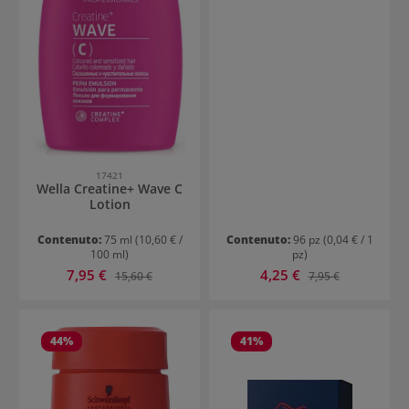
17421
Wella Creatine+ Wave C
Lotion
Contenuto:
75 ml
(10,60 € /
Contenuto:
96 pz
(0,04 € / 1
100 ml)
pz)
Prezzo di vendita:
Prezzo di vendita:
7,95 €
Prezzo normale:
4,25 €
Prezzo normale:
15,60 €
7,95 €
44
%
41
%