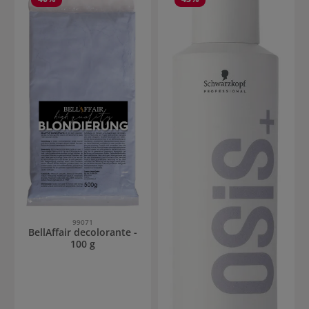
99071
BellAffair decolorante -
100 g