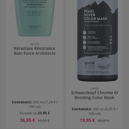
30153
Kérastase Résistance
Bain Force Architecte
54650
Schwarzkopf Chroma ID
Bonding Color Mask
Contenuto:
500 ml
(7,39 € /
100 ml)
Contenuto:
300 ml
(6,65 € /
Varianti da
23,95 €
100 ml)
Prezzo di vendita:
Prezzo di vendita:
36,95 €
Prezzo normale:
19,95 €
Prezzo normale:
59,20 €
38,30 €