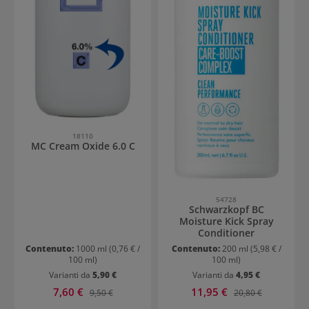
18110
MC Cream Oxide 6.0 C
54728
Schwarzkopf BC
Moisture Kick Spray
Conditioner
Contenuto:
1000 ml
(0,76 € /
Contenuto:
200 ml
(5,98 € /
100 ml)
100 ml)
Varianti da
5,90 €
Varianti da
4,95 €
Prezzo di vendita:
Prezzo di vendita:
7,60 €
Prezzo normale:
11,95 €
Prezzo normale:
9,50 €
20,80 €