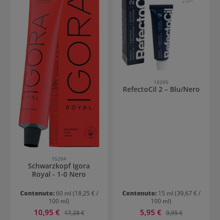
18205
RefectoCil 2 – Blu/Nero
15284
Schwarzkopf Igora
Royal - 1-0 Nero
Contenuto:
60 ml
(18,25 € /
Contenuto:
15 ml
(39,67 € /
100 ml)
100 ml)
Prezzo di vendita:
Prezzo di vendita:
10,95 €
Prezzo normale:
5,95 €
Prezzo normale:
17,28 €
9,95 €