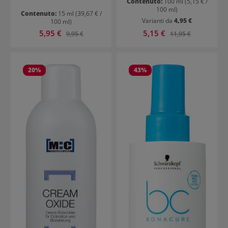
Contenuto:
100 ml
(5,15 € /
100 ml)
Contenuto:
15 ml
(39,67 € /
Varianti da
4,95 €
100 ml)
Prezzo di vendita:
Prezzo di vendita:
5,95 €
Prezzo normale:
5,15 €
Prezzo normale:
9,95 €
11,95 €
20
%
43
%