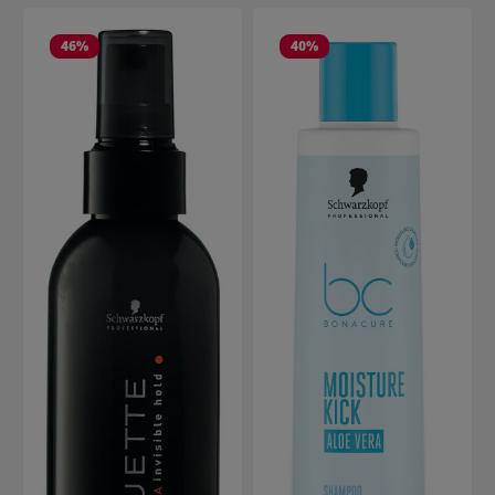
46
%
40
%