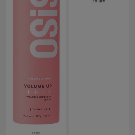
chiaro
15552