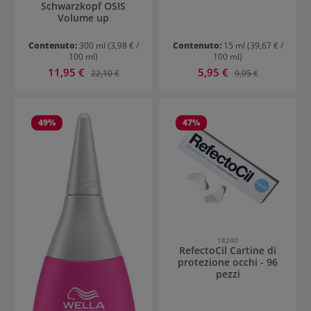
Schwarzkopf OSIS
Volume up
Contenuto:
300 ml
(3,98 € /
Contenuto:
15 ml
(39,67 € /
100 ml)
100 ml)
Prezzo di vendita:
Prezzo di vendita:
11,95 €
Prezzo normale:
5,95 €
Prezzo normale:
22,10 €
9,95 €
49
%
47
%
18240
RefectoCil Cartine di
protezione occhi - 96
pezzi