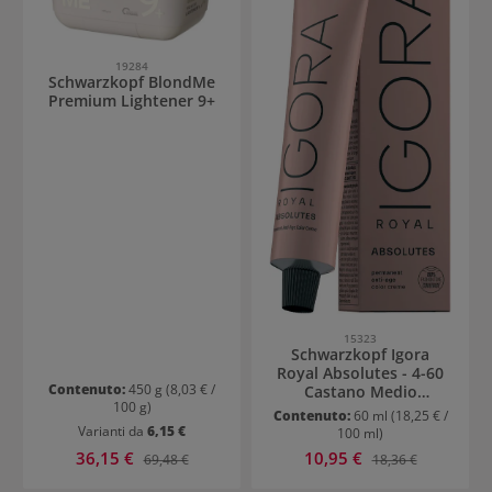
19284
Schwarzkopf BlondMe
Premium Lightener 9+
15323
Schwarzkopf Igora
Royal Absolutes - 4-60
Contenuto:
450 g
(8,03 € /
Castano Medio
100 g)
Cioccolato Naturale
Contenuto:
60 ml
(18,25 € /
Varianti da
6,15 €
100 ml)
Prezzo di vendita:
Prezzo di vendita:
36,15 €
Prezzo normale:
10,95 €
Prezzo normale:
69,48 €
18,36 €