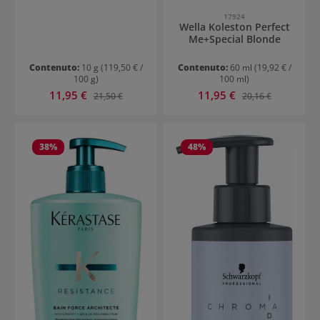
17924
Wella Koleston Perfect
Me+Special Blonde
Contenuto:
10 g
(119,50 € /
Contenuto:
60 ml
(19,92 € /
100 g)
100 ml)
Prezzo di vendita:
Prezzo di vendita:
11,95 €
Prezzo normale:
11,95 €
Prezzo normale:
21,50 €
20,16 €
38
%
48
%