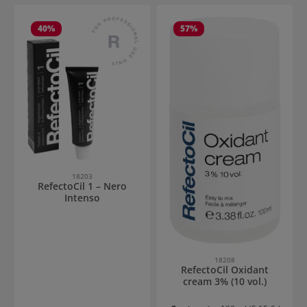
40
%
57
%
18203
RefectoCil 1 – Nero
Intenso
18208
RefectoCil Oxidant
cream 3% (10 vol.)