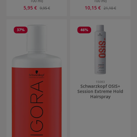
100 ml)
100 ml)
Prezzo di vendita:
Prezzo di vendita:
5,95 €
Prezzo normale:
10,15 €
Prezzo normale:
9,95 €
21,10 €
37
%
46
%
15083
Schwarzkopf OSIS+
Session Extreme Hold
Hairspray