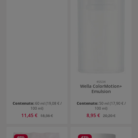
45534
Wella ColorMotion+
Emulsion
Contenuto:
60 ml
(19,08 € /
Contenuto:
50 ml
(17,90 € /
100 ml)
100 ml)
Prezzo di vendita:
Prezzo di vendita:
11,45 €
Prezzo normale:
8,95 €
Prezzo normale:
18,36 €
20,20 €
40
%
43
%