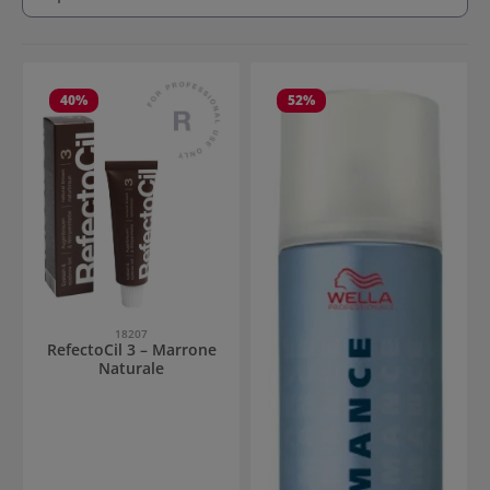
40
%
52
%
18207
RefectoCil 3 – Marrone
Naturale