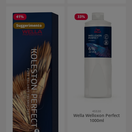
41
%
33
%
Suggerimento
45530
Wella Welloxon Perfect
1000ml