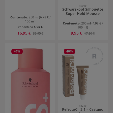
15009
Schwarzkopf Silhouette
Super Hold Mousse
Contenuto:
250 ml
(6,78 € /
100 ml)
Contenuto:
200 ml
(4,98 € /
Varianti da
4,95 €
100 ml)
Prezzo di vendita:
Prezzo di vendita:
16,95 €
Prezzo normale:
9,95 €
Prezzo normale:
39,95 €
17,20 €
46
%
40
%
18210
RefectoCil 3.1 – Castano