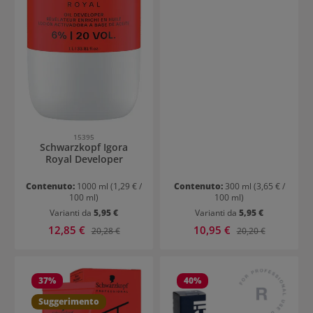
15395
Schwarzkopf Igora
Royal Developer
Contenuto:
1000 ml
(1,29 € /
Contenuto:
300 ml
(3,65 € /
100 ml)
100 ml)
Varianti da
5,95 €
Varianti da
5,95 €
Prezzo di vendita:
Prezzo di vendita:
12,85 €
Prezzo normale:
10,95 €
Prezzo normale:
20,28 €
20,20 €
37
%
40
%
Suggerimento