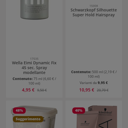
15008
Schwarzkopf Silhouette
Super Hold Hairspray
17535
Wella Eimi Dynamic Fix
45 sec. Spray
Contenuto:
500 ml
(2,19 € /
modellante
100 ml)
Contenuto:
75 ml
(6,60 € /
Varianti da
9,95 €
100 ml)
Prezzo di vendita:
Prezzo di vendita:
4,95 €
Prezzo normale:
10,95 €
Prezzo normale:
9,50 €
20,70 €
48
%
40
%
Suggerimento