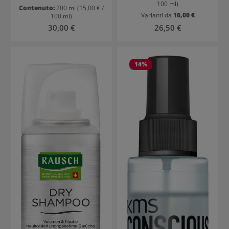
100 ml)
Contenuto:
200 ml
(15,00 € /
Varianti da
16,00 €
100 ml)
Prezzo normale:
Prezzo normale:
30,00 €
26,50 €
14
%