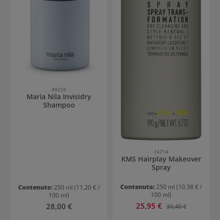
49225
Maria Nila Invisidry
Shampoo
14714
KMS Hairplay Makeover
Spray
Contenuto:
250 ml
(10,38 € /
Contenuto:
250 ml
(11,20 € /
100 ml)
100 ml)
Prezzo di vendita:
Prezzo normale:
25,95 €
Prezzo normale:
28,00 €
30,40 €