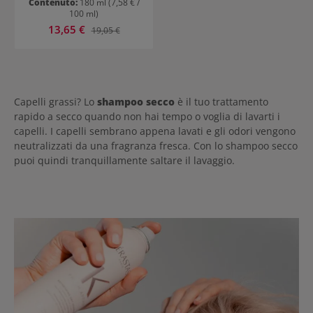
Contenuto:
180 ml
(7,58 € /
100 ml)
Prezzo di vendita:
13,65 €
Prezzo normale:
19,05 €
Capelli grassi? Lo
shampoo secco
è il tuo trattamento
rapido a secco quando non hai tempo o voglia di lavarti i
capelli. I capelli sembrano appena lavati e gli odori vengono
neutralizzati da una fragranza fresca. Con lo shampoo secco
puoi quindi tranquillamente saltare il lavaggio.