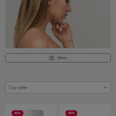
Filtro
43
%
50
%