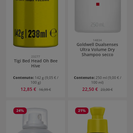
14834
Goldwell Dualsenses
Ultra Volume Dry
Shampoo secco
23277
Tigi Bed Head Oh Bee
Hive
Contenuto:
142 g
(9,05 € /
Contenuto:
250 ml
(9,00 € /
100 g)
100 ml)
Prezzo di vendita:
Prezzo di vendita:
12,85 €
Prezzo normale:
22,50 €
Prezzo normale:
16,99 €
23,00 €
24
%
21
%