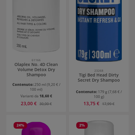
61166
Olaplex No. 4D Clean
Volume Detox Dry
23268
Shampoo
Tigi Bed Head Dirty
Secret Dry Shampoo
Contenuto:
250 ml
(9,20 € /
100 ml)
Contenuto:
179 g
(7,68 € /
Varianti da
18,60 €
100 g)
Prezzo di vendita:
Prezzo di vendita:
23,00 €
Prezzo normale:
13,75 €
Prezzo normale:
30,00 €
17,99 €
24
%
2
%