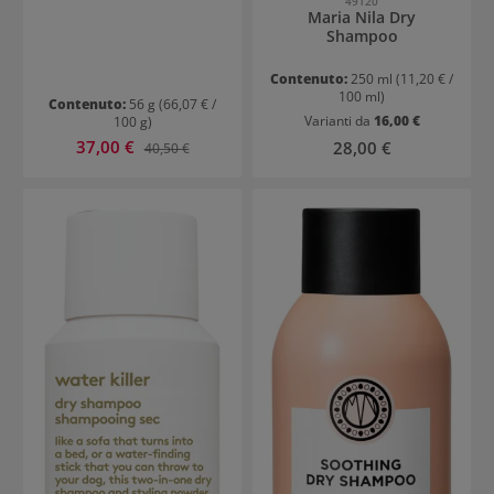
49120
Maria Nila Dry
Shampoo
Contenuto:
250 ml
(11,20 € /
100 ml)
Contenuto:
56 g
(66,07 € /
Varianti da
16,00 €
100 g)
Prezzo di vendita:
37,00 €
Prezzo normale:
Prezzo normale:
28,00 €
40,50 €