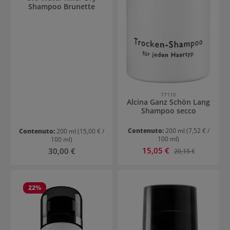
Shampoo Brunette
77110
Alcina Ganz Schön Lang
Shampoo secco
Contenuto:
200 ml
(7,52 € /
Contenuto:
200 ml
(15,00 € /
100 ml)
100 ml)
Prezzo di vendita:
Prezzo normale:
15,05 €
Prezzo normale:
30,00 €
20,15 €
22
%