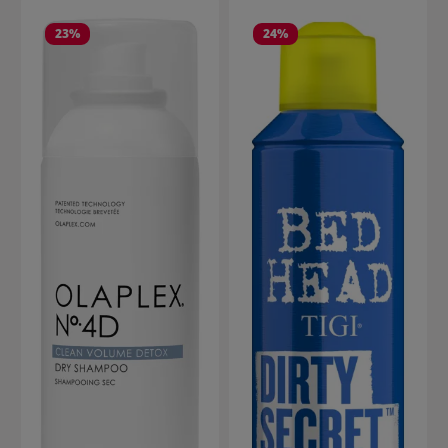
23
%
24
%