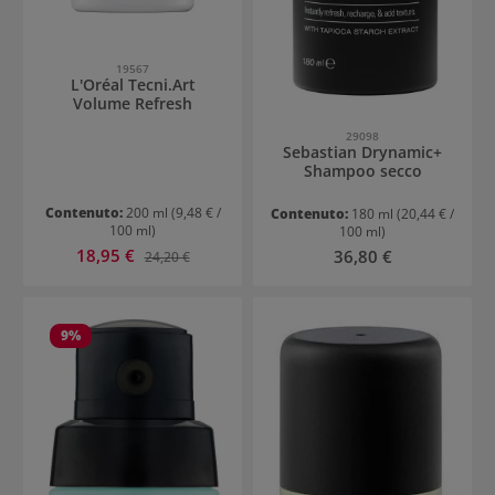
19567
L'Oréal Tecni.Art
Volume Refresh
29098
Sebastian Drynamic+
Shampoo secco
Contenuto:
200 ml
(9,48 € /
Contenuto:
180 ml
(20,44 € /
100 ml)
100 ml)
Prezzo di vendita:
18,95 €
Prezzo normale:
Prezzo normale:
36,80 €
24,20 €
9
%