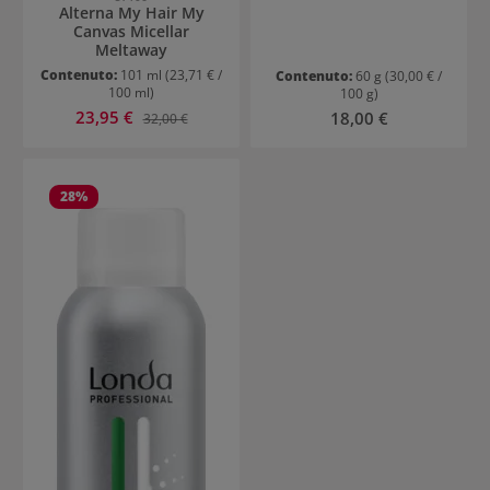
Alterna My Hair My
Canvas Micellar
Meltaway
Contenuto:
101 ml
(23,71 € /
Contenuto:
60 g
(30,00 € /
100 ml)
100 g)
Prezzo di vendita:
23,95 €
Prezzo normale:
Prezzo normale:
18,00 €
32,00 €
28
%