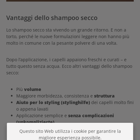
Vantaggi dello shampoo secco
Lo shampoo secco sta vivendo un grande ritorno. E non a
torto, perché le nuove formulazioni leggere non hanno più
molto in comune con la pesante polvere di una volta.
Dopo l’applicazione, i capelli appaiono freschi e curati – e
tutto questo senza acqua. Ecco altri vantaggi dello shampoo
secco:
Più
volume
Maggiore morbidezza, consistenza e
struttura
Aiuto per lo styling (stylinghilfe)
dei capelli molto fini
o appena lavati
Applicazione semplice e
senza complicazioni
(unkomplizierte)
Effetto immediato (sofort effekt)
Questo sito Web utilizza i cookie per garantire la
Capelli fini? Nessun problema: con lo shampoo secco i
migliore esperienza possibile.