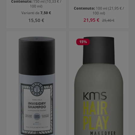
Contenuto:
150 ml
(10,33 € /
100 ml)
Contenuto:
100 ml
(21,95 € /
Varianti da
7,50 €
100 ml)
Prezzo di vendita:
Prezzo normale:
21,95 €
Prezzo normale:
15,50 €
25,40 €
15
%