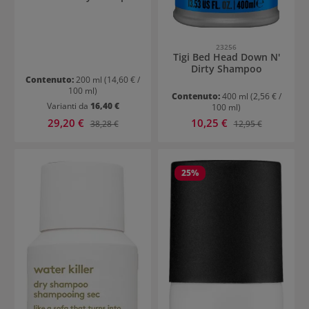
23256
Tigi Bed Head Down N'
Dirty Shampoo
Contenuto:
200 ml
(14,60 € /
100 ml)
Contenuto:
400 ml
(2,56 € /
Varianti da
16,40 €
100 ml)
Prezzo di vendita:
Prezzo di vendita:
29,20 €
Prezzo normale:
10,25 €
Prezzo normale:
38,28 €
12,95 €
25
%