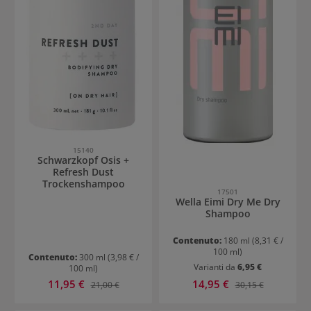
15140
Schwarzkopf Osis +
Refresh Dust
Trockenshampoo
17501
Wella Eimi Dry Me Dry
Shampoo
Contenuto:
180 ml
(8,31 € /
100 ml)
Contenuto:
300 ml
(3,98 € /
Varianti da
6,95 €
100 ml)
Prezzo di vendita:
Prezzo di vendita:
11,95 €
Prezzo normale:
14,95 €
Prezzo normale:
21,00 €
30,15 €