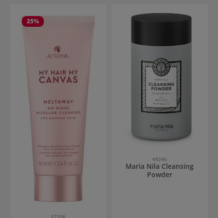
25
%
49245
Maria Nila Cleansing
Powder
57106