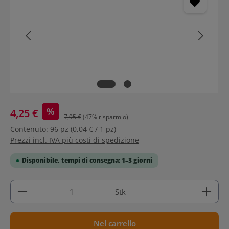
%
4,25 €
7,95 €
(47% risparmio)
Contenuto:
96 pz
(0,04 € / 1 pz)
Prezzi incl. IVA più costi di spedizione
Disponibile, tempi di consegna: 1–3 giorni
Quantità del prodotto: inserisci la quantità deside
Stk
Nel carrello