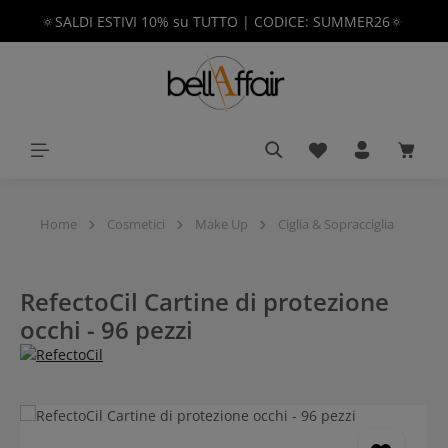
🔅SALDI ESTIVI 10% su TUTTO | CODICE: SUMMER26🔅
nuto principale
Hai 0 articoli nella 
Il car
Home
Cosmetici
Make Up
Ciglia & Sopracciglia
RefectoCil Cartine di protezione
occhi - 96 pezzi
Salta la galleria di immagini