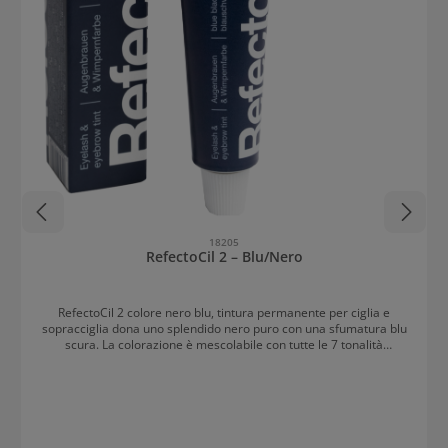
18205
RefectoCil 2 – Blu/Nero
RefectoCil 2 colore nero blu, tintura permanente per ciglia e
sopracciglia dona uno splendido nero puro con una sfumatura blu
scura. La colorazione è mescolabile con tutte le 7 tonalità
RefectoCil. Il risultato particolarmente intenso dura fino a 6
settimane ed è resistente all’acqua. Modo d’uso RefectoCil 2 – nero
blu Purificare il contorno occhio con lo struccante e con il pre-
trattamento soluzione salina e rimuovere i residui di prodotto.
Utilizzare la crema protettiva pelle e proteggere il contorno occhi
con le cartine di protezione o con i cuscinetti in silicone. La tintura