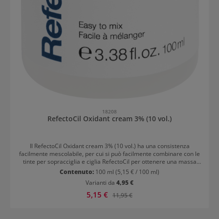
18208
RefectoCil Oxidant cream 3% (10 vol.)
Il RefectoCil Oxidant cream 3% (10 vol.) ha una consistenza
facilmente mescolabile, per cui si può facilmente combinare con le
tinte per sopracciglia e ciglia RefectoCil per ottenere una massa
omogenea. La consistenza cremosa si applica facilmente, è
Contenuto:
100 ml
(5,15 € / 100 ml)
inodore e garantisce un risultato di colore perfetto. Con l'apertura
Varianti da
4,95 €
stretta sulla chiusura pratica della bottiglia la crema può essere
dosata con precisione e parsimonia. In questo modo si garantisce
Prezzo di vendita:
5,15 €
Prezzo normale:
11,95 €
anche che nessuno sporco dall'esterno entri nella bottiglia. Il
RefectoCil Oxidant cream 3% (10 vol.) è un'alternativa all'ossidante
liquido per il trucco permanente degli occhi. Per RefectoCil Blonde