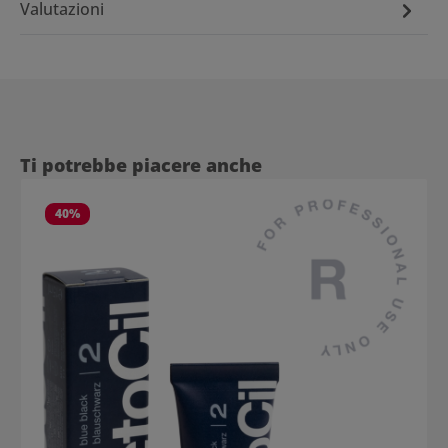
Valutazioni
Salta la galleria dei prodotti
Ti potrebbe piacere anche
40
%