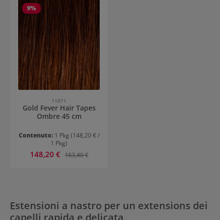
9
%
11871
Gold Fever Hair Tapes
Ombre 45 cm
Contenuto:
1 Pkg
(148,20 € /
1 Pkg)
Prezzo di vendita:
148,20 €
Prezzo normale:
163,40 €
Estensioni a nastro per un extensions dei
capelli rapida e delicata