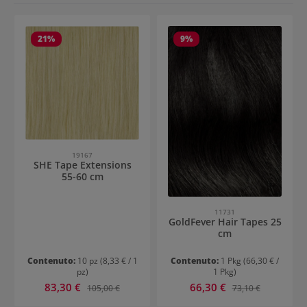
21
%
9
%
19167
SHE Tape Extensions
55-60 cm
11731
GoldFever Hair Tapes 25
cm
Contenuto:
10 pz
(8,33 € / 1
Contenuto:
1 Pkg
(66,30 € /
pz)
1 Pkg)
Prezzo di vendita:
Prezzo di vendita:
83,30 €
Prezzo normale:
66,30 €
Prezzo normale:
105,00 €
73,10 €