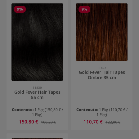
9
%
9
%
11864
Gold Fever Hair Tapes
Ombre 35 cm
11830
Gold Fever Hair Tapes
55 cm
Contenuto:
1 Pkg
(150,80 € /
Contenuto:
1 Pkg
(110,70 € /
1 Pkg)
1 Pkg)
Prezzo di vendita:
Prezzo di vendita:
150,80 €
Prezzo normale:
110,70 €
Prezzo normale:
166,20 €
122,00 €