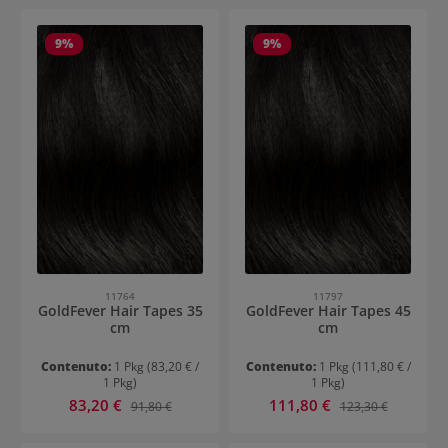
9
%
9
%
11764
11797
GoldFever Hair Tapes 35
GoldFever Hair Tapes 45
cm
cm
Contenuto:
1 Pkg
(83,20 € /
Contenuto:
1 Pkg
(111,80 € /
1 Pkg)
1 Pkg)
Prezzo di vendita:
Prezzo di vendita:
83,20 €
Prezzo normale:
111,80 €
Prezzo normale:
91,80 €
123,30 €