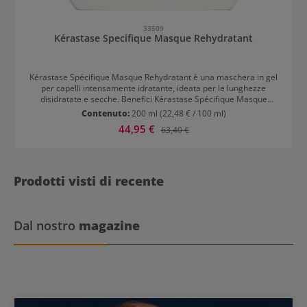
33509
Kérastase Specifique Masque Rehydratant
Kérastase Spécifique Masque Rehydratant è una maschera in gel
per capelli intensamente idratante, ideata per le lunghezze
disidratate e secche. Benefici Kérastase Spécifique Masque
Rehydratant Kérastase Spécifique Masque Rehydratante contiene
Contenuto:
200 ml
(22,48 € / 100 ml)
aminoacidi e ceramidi. Gli aminoacidi sono una componente
Prezzo di vendita:
44,95 €
Prezzo normale:
63,40 €
essenziale della cheratina, parte fondamentale dei capelli. La
maschera per capelli nutre intensamente la fibra capillare e le
ceramidi rinforzano la cuticola riparando le parti porose all’interno
della fibra capillare. La chioma ottiene lucentezza*, idratazione e
morbidezza. Modo d’uso Kérastase Spécifique Masque
Prodotti visti di recente
Rehydratant Applicare la maschera sui capelli lavati e ben
tamponati. Lasciare in posa per 5 minuti. Risciacquare
abbondantemente. *In combinazione con lo shampoo Spécifique
Bain Divalent e Kérastase Spécifique Argile Equilibrante.
Dal nostro
magazine