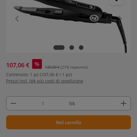
%
107,06 €
135,00 €
(21% risparmio)
Contenuto:
1 pz
(107,06 € / 1 pz)
Prezzi incl. IVA più costi di spedizione
Quantità del prodotto: inserisci la quantità deside
Stk
Nel carrello