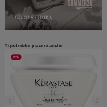
Salta la galleria dei prodotti
Ti potrebbe piacere anche
29
%