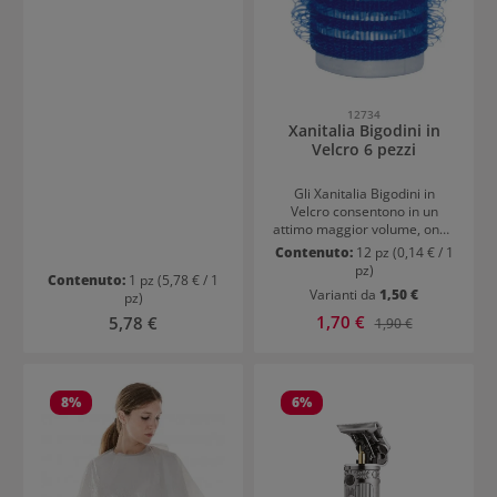
12734
Xanitalia Bigodini in
Velcro 6 pezzi
Gli Xanitalia Bigodini in
Velcro consentono in un
attimo maggior volume, onde
vivaci o ricci definiti – senza
Contenuto:
12 pz
(0,14 € / 1
clip o ganci aggiuntivi. Grazie
pz)
Contenuto:
1 pz
(5,78 € / 1
alla superficie a velcro, i
Varianti da
1,50 €
pz)
cilindri si attaccano in modo
affidabile ai capelli e sono
Prezzo di vendita:
Prezzo normale:
1,70 €
Prezzo normale:
5,78 €
1,90 €
semplici da utilizzare.Ideali
per il salone e per
casaDisponibili in diverse
misure di diametro, i boccoli
8
%
6
%
con ventose sono adatti a
diverse lunghezze di capelli e
a vari desideri di styling.
Ideali per acconciature con
asciugacapelli, maggiore
volume alla radice o ricci