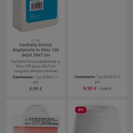
rapidamente e in modo
sicuro.Transizioni morbide
per risultati naturaliLa
struttura dentale speciale
garantisce un lavoro
controllato senza tirare. È
particolarmente adatta per
lavori di dettaglio precisi e
21150
tecniche di taglio moderne.
Xanitalia Strisce
Ideale per applicazioni
depilatorie in Vlies 100
professionali con elevati
pezzi 20x7 cm
standard di precisione. In
questo modo, si ottengono
Xanitalia Strisce depilatorie in
styling fini e uniformi con
Vlies 100 pezzi 20x7 cm
facilità.
vengono utilizzati insieme
alla cera depilatoria del
Contenuto:
1 pz
(8,90 € / 1
Contenuto:
1 pz
(4,98 € / 1
marchio italiano. Sono molto
pz)
pz)
resistenti, assorbenti e quindi
Prezzo di vendita:
Prezzo normale:
8,90 €
Prezzo normale:
4,98 €
13,80 €
adatti per più rimozioni.
6
%