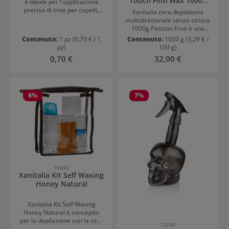
Touch Film Wax 1000g
è ideale per l'applicazione
Passion Fruit
precisa di tinte per capelli,
Xanitalia cera depilatoria
tonalizzanti e decoloranti. Le
multidirezionale senza strisce
setole rigide permettono un
1000g Passion Fruit è una
lavoro uniforme, mentre la
cera depilatoria monouso in
Contenuto:
1 pz
(0,70 € / 1
Contenuto:
1000 g
(3,29 € /
presa a punta facilita la
grani. Permette uno strappo
pz)
100 g)
separazione dei capelli.
multidirezionale che si può
Prezzo normale:
Prezzo normale:
0,70 €
32,90 €
eseguire sia nel verso del
pelo che contropelo. Può
essere utilizzato su tutte le
parti del corpo.
6
%
7
%
75033
Xanitalia Kit Self Waxing
Honey Natural
Xanitalia Kit Self Waxing
Honey Natural è concepito
per la depilazione con la cera
12234
calda a casa. Il Kit contiene i