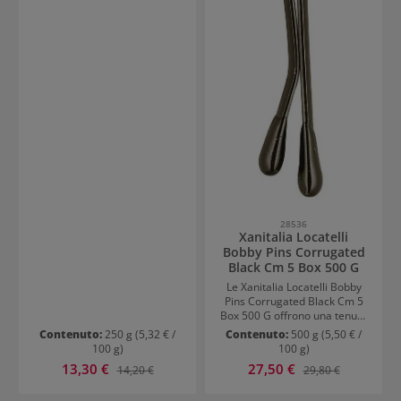
28536
Xanitalia Locatelli
Bobby Pins Corrugated
Black Cm 5 Box 500 G
Le Xanitalia Locatelli Bobby
Pins Corrugated Black Cm 5
Box 500 G offrono una tenuta
affidabile per una vasta
Contenuto:
250 g
(5,32 € /
Contenuto:
500 g
(5,50 € /
gamma di acconciature
100 g)
100 g)
quotidiane in salone. Grazie
Prezzo di vendita:
Prezzo di vendita:
13,30 €
Prezzo normale:
27,50 €
Prezzo normale:
14,20 €
29,80 €
alla loro forma ondulata,
afferrano i capelli in modo