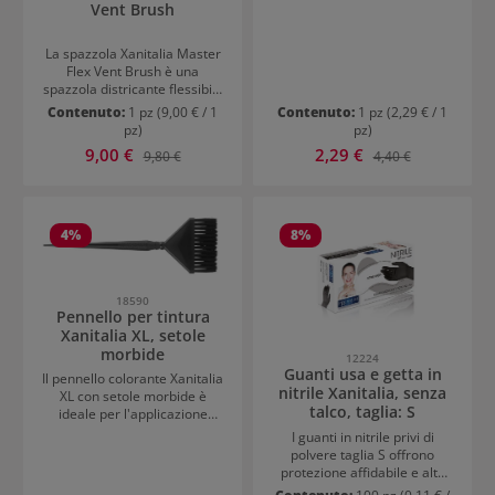
applicare il colore in modo
Vent Brush
colorazioni
uniforme e allo stesso tempo
di separare i capelli con
La spazzola Xanitalia Master
precisione.
Flex Vent Brush è una
spazzola districante flessibile
con tecnologia agli ioni per
Contenuto:
1 pz
(9,00 € / 1
Contenuto:
1 pz
(2,29 € / 1
uno styling rapido, delicato ed
pz)
pz)
efficiente.La struttura
Prezzo di vendita:
Prezzo di vendita:
9,00 €
Prezzo normale:
2,29 €
Prezzo normale:
9,80 €
4,40 €
flessibile si adatta alla forma
della testa e riduce trazione e
rottura dei capelli,
rendendola ideale per capelli
bagnati e asciutti. Grazie alla
4
%
8
%
tecnologia ionica, si riduce
l’elettricità statica e i capelli
risultano più lisci e lucenti. Il
design ventilato migliora
18590
Pennello per tintura
inoltre la circolazione dell’aria
Xanitalia XL, setole
durante l’asciugatura e riduce
morbide
i tempi di phonatura. La
12224
spazzola è ergonomica, facile
Guanti usa e getta in
Il pennello colorante Xanitalia
da usare e adatta sia all’uso
nitrile Xanitalia, senza
XL con setole morbide è
professionale in salone che a
talco, taglia: S
ideale per l'applicazione
casa.
rapida e omogenea di
I guanti in nitrile privi di
tonalizzanti, tinte e
polvere taglia S offrono
decoloranti su grandi sezioni
protezione affidabile e alto
di capelli. L'impugnatura
comfort per uso