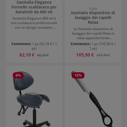
Xanitalia Elegance
Fornello scaldacera per
12202
barattoli da 400 ml
Xanitalia dispositivo di
lavaggio dei capelli
Xanitalia Elegance 400 ml è
Relax
uno scaldacera professionale
con un design compatto.
La Xanitalia dispositivo di
L’apparecchio riscalda
lavaggio dei capelli Relax è
uniformemente la cera e
stata appositamente
permette un’impostazione di
progettata per i saloni di
Contenuto:
1 pz
(62,10 € / 1
Contenuto:
1 pz
(105,90 € /
temperatura individuale.
parrucchieri professionali che
pz)
1 pz)
Fornito con cavo di
desiderano offrire ai propri
Prezzo di vendita:
Prezzo di vendita:
62,10 €
Prezzo normale:
105,90 €
Prezzo normale:
alimentazione. Attenzione:
66,20 €
137,70 €
clienti un'esperienza di
Per il riscaldamento delle
lavaggio particolarmente
perline di cera, è necessario
confortevole. L'unità
un ulteriore pentolino di 400
ergonomicamente modellata
ml.
garantisce una posizione
6
%
12
%
rilassata della testa e del
collo, trasformando ogni
lavaggio dei capelli in un
momento di piacevole
coccola.Grazie alla sua
struttura stabile e alla
progettazione accurata, la
Vorrichtung per il lavaggio è
ideale per un uso quotidiano
continuo in salone.Combina
funzionalità e comfort,