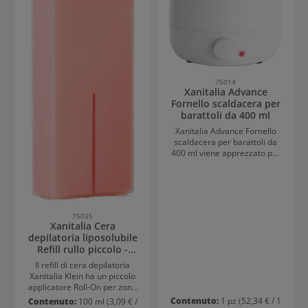
75014
Xanitalia Advance
Fornello scaldacera per
barattoli da 400 ml
Xanitalia Advance Fornello
scaldacera per barattoli da
400 ml viene apprezzato per
un design minimalista e per
l’altissima qualità. Lo
scaldacera professionale da
400ml potente e rapido è
ideato per riscaldare la cera
75035
in formato dischi, in formato
Xanitalia Cera
perline o nei barratoli. Grazie
depilatoria liposolubile
ai 100 Watt di potenza offre
Refill rullo piccolo -
un ottimo rapporto in termini
Titanio rosa
di efficacia e velocità di
Il refill di cera depilatoria
riscaldamento. Il modello è
Xanitalia Klein ha un piccolo
dotato di un termostato,
applicatore Roll-On per zone
livello da 1 a 10 che permette
sensibili come gli avambracci
Contenuto:
1 pz
(52,34 € / 1
Contenuto:
100 ml
(3,09 € /
di regolare la temperatura