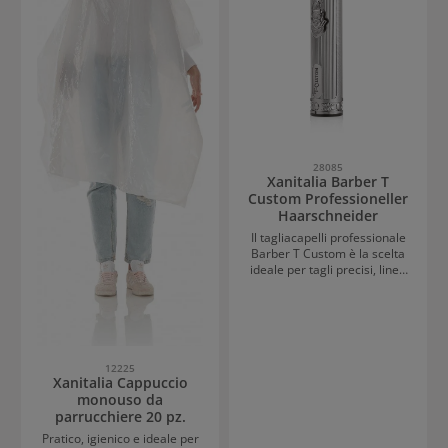
naturali – sia in salone
professionale che per lo
styling domestico.
28085
Xanitalia Barber T
Custom Professioneller
Haarschneider
Il tagliacapelli professionale
Barber T Custom è la scelta
ideale per tagli precisi, linee
definite e lavori di rifinitura
dettagliati. Grazie alla lama a
T di alta qualità, consente una
rasatura molto vicino alla
pelle ed è perfetto per
contorni della nuca,
12225
Xanitalia Cappuccio
definizione della barba e
sfumature precise. Il motore
monouso da
potente garantisce
parrucchiere 20 pz.
prestazioni costanti, mentre il
Pratico, igienico e ideale per
design ergonomico assicura