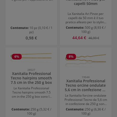
diverse posizioni di lavoro. La
capelli 50mm
prodotti a cera calda.
lavorazione di alta qualità e il
design funzionale fanno dello
La Xanitalia Ari Pinze per
Xanitalia Master Massage
capelli da 50 mm è il tuo
Sattelhocker mit Rückenlehne
pratico alleato per lo styling
una soluzione durevole e
quotidiano. Disponibile nei
confortevole per la routine di
Contenuto:
500 g
(8,93 € /
Contenuto:
10 pz
(0,10 € / 1
colori oro, marrone e nero, la
lavoro impegnativa.
100 g)
pz)
pinza si adatta perfettamente
Prezzo di vendita:
Prezzo normale:
44,64 €
Prezzo normale:
0,98 €
46,99 €
a ogni look. Offre una tenuta
affidabile per singole ciocche
di capelli, senza tirare, ed è
ideale per acconciature
rapide, look half-up o tocchi
6
%
8
%
discreti. Piccola, elegante e
versatile – un must-have per
uno styling capelli semplice.
28527
Xanitalia Professional
19544
Tecno hairpins smooth
Xanitalia Professional
7.5 cm in the 250 g box
Tecno orcine ondulate
Le Xanitalia Professional
5,6 cm in confezione da
Tecno hairpins smooth 7.5
250 g
Le Xanitalia forcine ondulate
cm in the 250 g box sono la
Professional Tecno da 5,6 cm
scelta ideale per fissaggi
in confezione da 250 g sono
discreti e affidabili sui capelli.
la scelta ideale per una
Grazie alla loro forma liscia,
Contenuto:
250 g
(5,32 € /
Contenuto:
250 g
(6,36 € /
tenuta sicura durante styling
si inseriscono con facilità e
100 g)
100 g)
precisi e acconciature