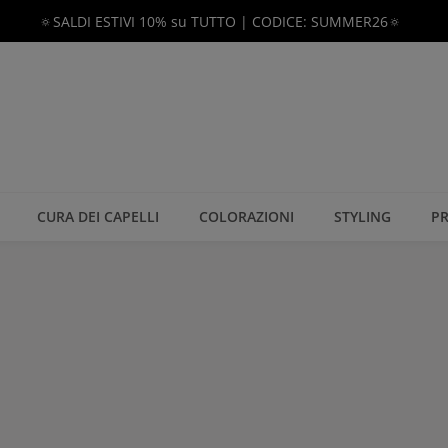
🔅SALDI ESTIVI 10% su TUTTO | CODICE: SUMMER26🔅
CURA DEI CAPELLI
COLORAZIONI
STYLING
PR