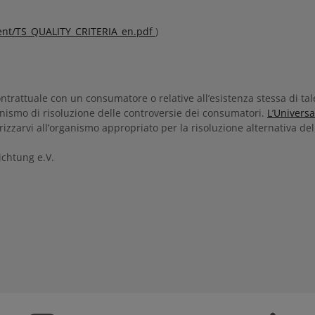
ent/TS_QUALITY_CRITERIA_en.pdf
)
contrattuale con un consumatore o relative all’esistenza stessa di t
anismo di risoluzione delle controversie dei consumatori.
L’Univers
zzarvi all’organismo appropriato per la risoluzione alternativa del
ichtung e.V.