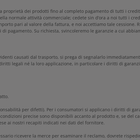
la proprietà dei prodotti fino al completo pagamento di tutti i cred
ella normale attività commerciale; cedete sin d’ora a noi tutti i cr
to pari al valore della fattura, e noi accettiamo tale cessione. Res
 di pagamento. Su richiesta, svincoleremo le garanzie a cui abbiamo 
denti causati dal trasporto, si prega di segnalarlo immediatamente 
ti legali né la loro applicazione, in particolare i diritti di garanzia.
atto.
onsabilità per difetti). Per i consumatori si applicano i diritti di ga
 condizioni precise sono disponibili accanto al prodotto e, se del 
 ai nostri recapiti indicati nei dati del fornitore.
cessario ricevere la merce per esaminare il reclamo, dovrete rispedir