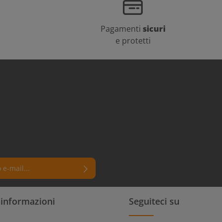
Pagamenti
sicuri
e protetti
 un asterisco (*) sono campi
i informazioni
Seguiteci su
rmi di aver letto la nostra
e dei dati
e di aver accettato i