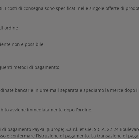
i. I costi di consegna sono specificati nelle singole offerte di prodot
di ordine
liente non è possibile.
eguenti metodi di pagamento:
ordinate bancarie in un’e-mail separata e spediamo la merce dopo i
ddebito avviene immediatamente dopo l’ordine.
izi di pagamento PayPal (Europe) S.à r.l. et Cie, S.C.A, 22-24 Boule
cesso e confermare l’istruzione di pagamento. La transazione di paga