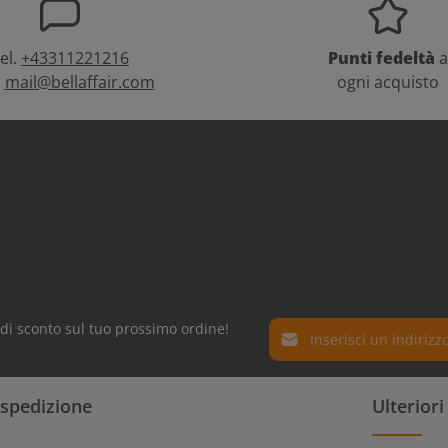
el.
+43311221216
Punti fedeltà
a
:
mail@bellaffair.com
ogni acquisto
Indirizzo e-mail*
% di sconto sul tuo prossimo ordine!
Protez. dati
I campi contrassegnati con
 spedizione
Ulterior
Selezionando continua confe
obbligatori.
informativa sulla
protezion