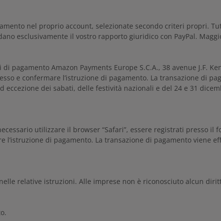
pagamento nel proprio account, selezionate secondo criteri propri. Tut
ano esclusivamente il vostro rapporto giuridico con PayPal. Maggio
ervizi di pagamento Amazon Payments Europe S.C.A., 38 avenue J.F. 
ccesso e confermare l’istruzione di pagamento. La transazione di pa
d eccezione dei sabati, delle festività nazionali e del 24 e 31 dice
cessario utilizzare il browser “Safari”, essere registrati presso il f
re l’istruzione di pagamento. La transazione di pagamento viene eff
elle relative istruzioni. Alle imprese non è riconosciuto alcun dirit
o.