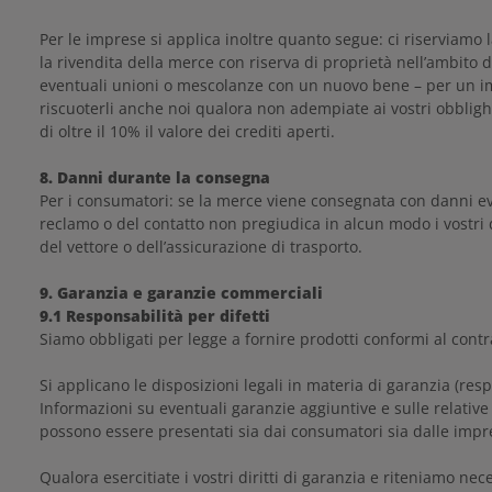
Per le imprese si applica inoltre quanto segue: ci riserviamo 
la rivendita della merce con riserva di proprietà nell’ambito d
eventuali unioni o mescolanze con un nuovo bene – per un impor
riscuoterli anche noi qualora non adempiate ai vostri obblighi
di oltre il 10% il valore dei crediti aperti.
8. Danni durante la consegna
Per i consumatori: se la merce viene consegnata con danni evi
reclamo o del contatto non pregiudica in alcun modo i vostri dirit
del vettore o dell’assicurazione di trasporto.
9. Garanzia e garanzie commerciali
9.1 Responsabilità per difetti
Siamo obbligati per legge a fornire prodotti conformi al contr
Si applicano le disposizioni legali in materia di garanzia (resp
Informazioni su eventuali garanzie aggiuntive e sulle relative
possono essere presentati sia dai consumatori sia dalle imprese
Qualora esercitiate i vostri diritti di garanzia e riteniamo ne