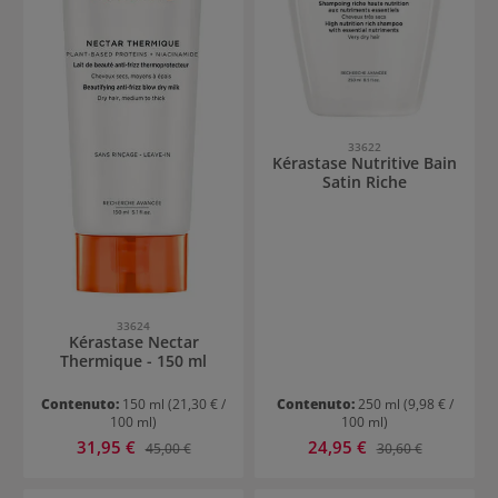
33622
Kérastase Nutritive Bain
Satin Riche
33624
Kérastase Nectar
Thermique - 150 ml
Contenuto:
150 ml
(21,30 € /
Contenuto:
250 ml
(9,98 € /
100 ml)
100 ml)
Prezzo di vendita:
Prezzo di vendita:
31,95 €
Prezzo normale:
24,95 €
Prezzo normale:
45,00 €
30,60 €