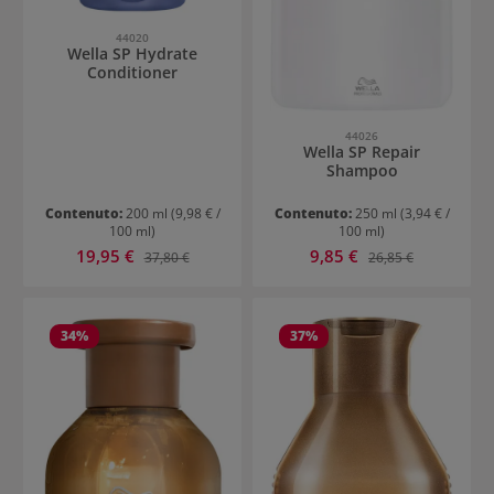
44020
Wella SP Hydrate
Conditioner
44026
Wella SP Repair
Shampoo
Contenuto:
200 ml
(9,98 € /
Contenuto:
250 ml
(3,94 € /
100 ml)
100 ml)
Prezzo di vendita:
Prezzo di vendita:
19,95 €
Prezzo normale:
9,85 €
Prezzo normale:
37,80 €
26,85 €
34
%
37
%