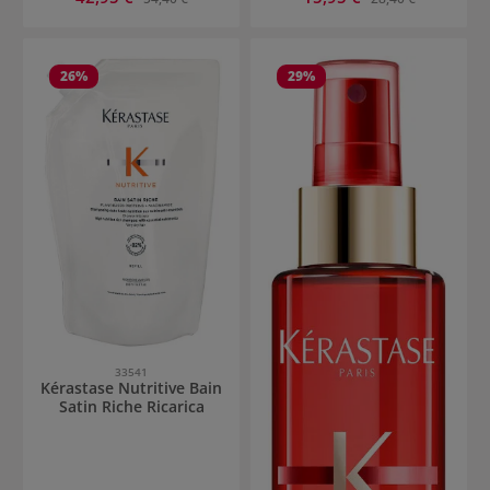
26
%
29
%
33541
Kérastase Nutritive Bain
Satin Riche Ricarica