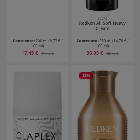
32276
Redken All Soft Heavy
Cream
Contenuto:
200 ml
(8,73 € /
Contenuto:
250 ml
(14,78 € /
100 ml)
100 ml)
Prezzo di vendita:
Prezzo di vendita:
17,45 €
Prezzo normale:
36,95 €
Prezzo normale:
47,75 €
42,75 €
12
%