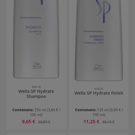
44018
44025
Wella SP Hydrate
Wella SP Hydrate Finish
Shampoo
Contenuto:
250 ml
(3,86 € /
Contenuto:
125 ml
(9,00 € /
100 ml)
100 ml)
Prezzo di vendita:
Prezzo di vendita:
9,65 €
Prezzo normale:
11,25 €
Prezzo normale:
26,85 €
30,15 €