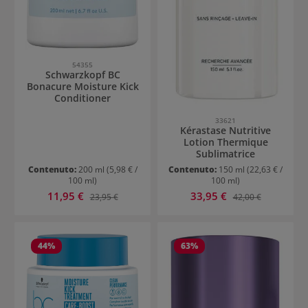
54355
Schwarzkopf BC
Bonacure Moisture Kick
Conditioner
33621
Kérastase Nutritive
Lotion Thermique
Sublimatrice
Contenuto:
200 ml
(5,98 € /
Contenuto:
150 ml
(22,63 € /
100 ml)
100 ml)
Prezzo di vendita:
Prezzo di vendita:
11,95 €
Prezzo normale:
33,95 €
Prezzo normale:
23,95 €
42,00 €
44
%
63
%