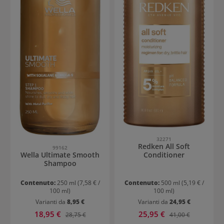
32271
Redken All Soft
99162
Conditioner
Wella Ultimate Smooth
Shampoo
Contenuto:
250 ml
(7,58 € /
Contenuto:
500 ml
(5,19 € /
100 ml)
100 ml)
Varianti da
8,95 €
Varianti da
24,95 €
Prezzo di vendita:
Prezzo di vendita:
18,95 €
Prezzo normale:
25,95 €
Prezzo normale:
28,75 €
41,00 €