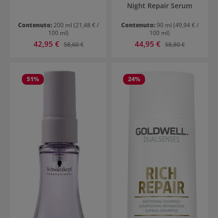
Night Repair Serum
Contenuto:
200 ml
(21,48 € /
Contenuto:
90 ml
(49,94 € /
100 ml)
100 ml)
Prezzo di vendita:
Prezzo di vendita:
42,95 €
Prezzo normale:
44,95 €
Prezzo normale:
58,60 €
58,80 €
51
%
24
%