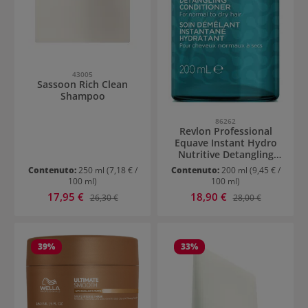
43005
Sassoon Rich Clean
Shampoo
86262
Revlon Professional
Equave Instant Hydro
Nutritive Detangling
Conditioner per i capelli
Contenuto:
250 ml
(7,18 € /
Contenuto:
200 ml
(9,45 € /
secchi
100 ml)
100 ml)
Prezzo di vendita:
Prezzo di vendita:
17,95 €
Prezzo normale:
18,90 €
Prezzo normale:
26,30 €
28,00 €
39
%
33
%