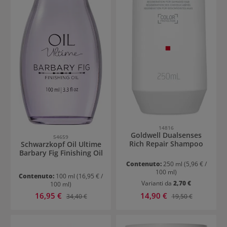
14816
Goldwell Dualsenses
54659
Rich Repair Shampoo
Schwarzkopf Oil Ultime
Barbary Fig Finishing Oil
Contenuto:
250 ml
(5,96 € /
100 ml)
Contenuto:
100 ml
(16,95 € /
Varianti da
2,70 €
100 ml)
Prezzo di vendita:
Prezzo di vendita:
16,95 €
Prezzo normale:
14,90 €
Prezzo normale:
34,40 €
19,50 €