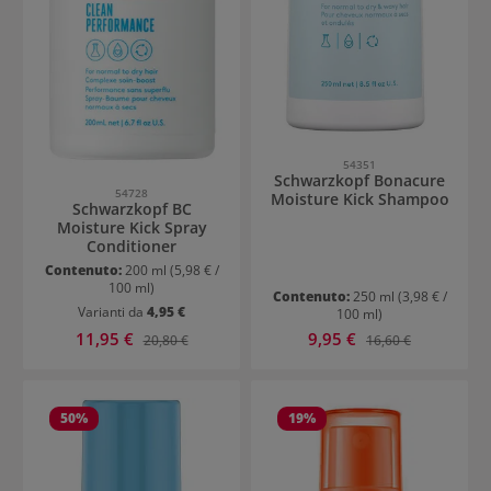
54351
Schwarzkopf Bonacure
54728
Moisture Kick Shampoo
Schwarzkopf BC
Moisture Kick Spray
Conditioner
Contenuto:
200 ml
(5,98 € /
100 ml)
Contenuto:
250 ml
(3,98 € /
Varianti da
4,95 €
100 ml)
Prezzo di vendita:
Prezzo di vendita:
11,95 €
Prezzo normale:
9,95 €
Prezzo normale:
20,80 €
16,60 €
50
%
19
%