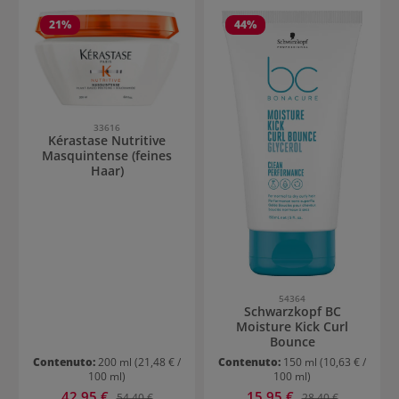
21
%
44
%
33616
Kérastase Nutritive
Masquintense (feines
Haar)
54364
Schwarzkopf BC
Moisture Kick Curl
Bounce
Contenuto:
200 ml
(21,48 € /
Contenuto:
150 ml
(10,63 € /
100 ml)
100 ml)
Prezzo di vendita:
Prezzo di vendita:
42,95 €
Prezzo normale:
15,95 €
Prezzo normale:
54,40 €
28,40 €