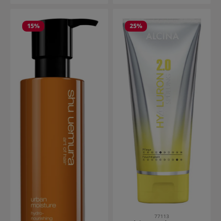
15
%
25
%
77113