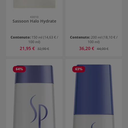
43010
Sassoon Halo Hydrate
Contenuto:
150 ml
(14,63 € /
Contenuto:
200 ml
(18,10 € /
100 ml)
100 ml)
Prezzo di vendita:
Prezzo di vendita:
21,95 €
Prezzo normale:
36,20 €
Prezzo normale:
32,90 €
44,00 €
64
%
63
%