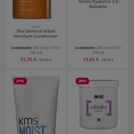
Alcina Hyaluron 2.0
Balsamo
31037
Shu Uemura Urban
Moisture Conditioner
Contenuto:
250 ml
(21,18 € /
Contenuto:
200 ml
(6,83 € /
100 ml)
100 ml)
Prezzo di vendita:
Prezzo di vendita:
52,95 €
Prezzo normale:
13,65 €
Prezzo normale:
62,60 €
18,25 €
21
%
26
%