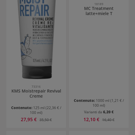
18189
MC Treatment
latte+miele T
73316
KMS Moistrepair Revival
Creme
Contenuto:
1000 ml
(1,21 € /
100 ml)
Contenuto:
125 ml
(22,36 € /
Varianti da
6,20 €
100 ml)
Prezzo di vendita:
Prezzo di vendita:
27,95 €
Prezzo normale:
12,10 €
Prezzo normale:
35,50 €
16,40 €