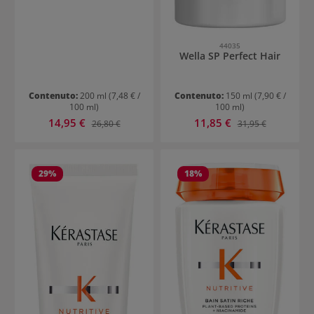
44035
Wella SP Perfect Hair
Contenuto:
200 ml
(7,48 € /
Contenuto:
150 ml
(7,90 € /
100 ml)
100 ml)
Prezzo di vendita:
Prezzo di vendita:
14,95 €
Prezzo normale:
11,85 €
Prezzo normale:
26,80 €
31,95 €
29
%
18
%