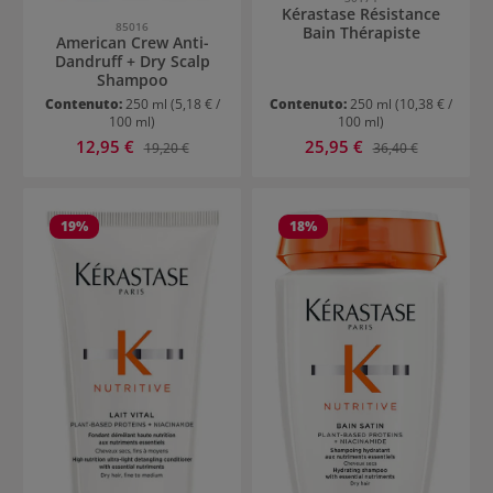
Kérastase Résistance
85016
Bain Thérapiste
American Crew Anti-
Dandruff + Dry Scalp
Shampoo
Contenuto:
250 ml
(5,18 € /
Contenuto:
250 ml
(10,38 € /
100 ml)
100 ml)
Prezzo di vendita:
Prezzo di vendita:
12,95 €
Prezzo normale:
25,95 €
Prezzo normale:
19,20 €
36,40 €
19
%
18
%