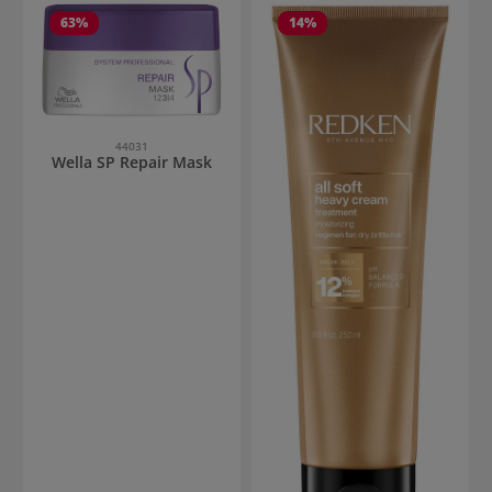
63
%
14
%
44031
Wella SP Repair Mask