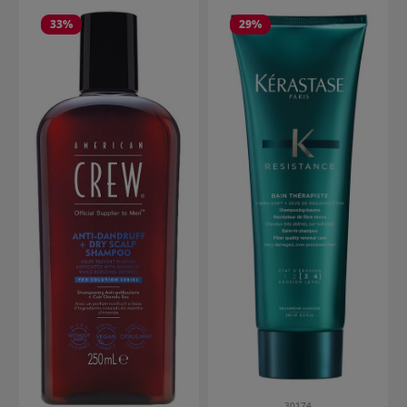
33
%
29
%
30174