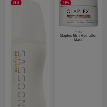
33
%
18
%
61306
Olaplex Rich Hydration
Mask