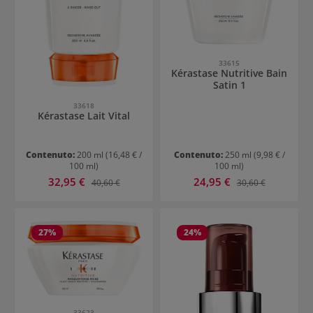
33615
Kérastase Nutritive Bain
Satin 1
33618
Kérastase Lait Vital
Contenuto:
200 ml
(16,48 € /
Contenuto:
250 ml
(9,98 € /
100 ml)
100 ml)
Prezzo di vendita:
Prezzo di vendita:
32,95 €
Prezzo normale:
24,95 €
Prezzo normale:
40,60 €
30,60 €
27
%
24
%
33623