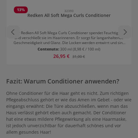
Salta la galleria dei prodotti
13
%
32393
Redken All Soft Mega Curls Conditioner
Der Redken All Soft Mega Curls Conditioner spendet Feuchtigkeit
und verschließt sie im Haarinneren. Er sorgt für langanhaltende
Geschmeidigkeit und Glanz. Die Locken werden entwirrt und sind
nach der Anwendung besser stylebar. Der vegane Pflegekomplex
Contenuto:
300 ml
(8,98 € / 100 ml)
ist mit Aloe Vera, Kaktusblüten Extrakt und Inca Inchi Öl formuliert.
Prezzo di vendita:
26,95 €
Prezzo normale:
31,00 €
Anwendung von Redken All Soft Mega Curls Conditioner Nach der
Haarwäsche in die Haarlängen einmassieren und mindestens 2-3
Minuten einwirken lassen. Danach gründlich ausspülen. Wenn die
vollständige Haarpflege-Linie mit Shampoo, Conditioner und
Treatment verwendet wird, sehen die Locken sofort gepflegter und
Fazit: Warum Conditioner anwenden?
definierter aus.
Ohne Conditioner für die Haar geht es nicht. Zum richtigen
Pflegeabschluss gehört er wie das Amen im Gebet - oder wie
eingangs erwähnt: Die Türe abzuschließen, wenn man das
Haus verlässt gehört eben auch gemacht. Der Conditioner
hat eine etwas mildere Pflegewirkung als eine Haarmaske,
ist jedoch unverzichtbar für dauerhaft schönes und vor
allem gesundes Haar!