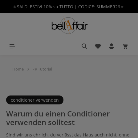
🔅SALDI ESTIVI 10% su TUTTO | CODICE: SUMMER26🔅
nuto principale
Hai 0 articoli nella 
Il car
Home
📣 Tutorial
conditioner verwenden
Warum du einen Conditioner
verwenden solltest
Sind wir uns ehrlich, du verlässt das Haus auch nicht, ohne