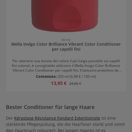
45193
Wella Invigo Color Brilliance Vibrant Color Conditioner
per capelli fini
Per ottenere una durata del colore il più lunga possibile sui capelli
fini colorati, è consigliabile utilizzare il Wella Invigo Color Brilliance
Vibrant Color Conditioner per capelli fini. Il balsamo protettivo del
colore risponde specificamente alle esigenze delle strutture
Contenuto:
200 ml
(6,98 € / 100 ml)
capillari fini e garantisce non solo una lunga brillantezza del colore,
Prezzo di vendita:
13,95 €
Prezzo normale:
28,85 €
ma anche un intenso lucentezza e una luminosità radiosa. I capelli
fini vengono idratati, garantendo così la conservazione della
morbidezza. I principi attivi penetrano profondamente nei capelli e
li levigano in modo duraturo. Si crea così una superficie liscia e
capelli setosi. Il color conditioner fa risplendere i capelli colorati
Bester Conditioner für lange Haare
come il primo giorno dopo la colorazione.
Der
Kérastase Résistance Fondant Extentioniste
ist eine
stärkende Pflegespülung, die die Haarfaser stärkt und somit
den Haarbruch reduziert. Bei langen Haaren ist es