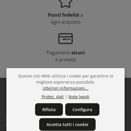
Punti fedeltà
a
ogni acquisto
Pagamenti
sicuri
e protetti
Questo sito Web utilizza i cookie per garantire la
migliore esperienza possibile.
Ulteriori informazioni...
Protez. dati
|
Note legali
Rifiuta
Configura
Iscriviti alla nostra newsletter beauty gratuita e ottieni il 10%
Accetta tutti i cookie
di sconto sul tuo prossimo ordine!