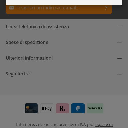
Indirizzo e-mail*
Protez. dati
I campi contrassegnati con un asterisco (*) sono campi
Linea telefonica di assistenza
Selezionando continua confermi di aver letto la nostra
obbligatori.
informativa sulla
protezione dei dati
e di aver accettato i
nostri
termini e condizioni generali
.
Spese di spedizione
Ulteriori informazioni
Seguiteci su
Tutti i prezzi sono comprensivi di IVA più
, spese di