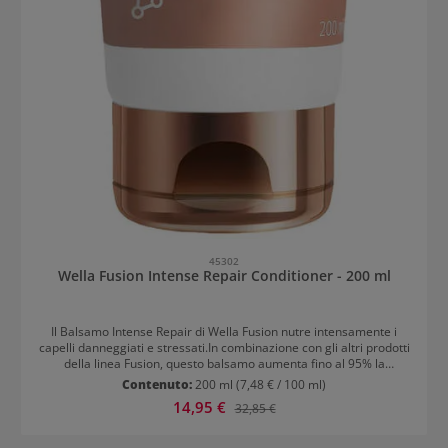
45302
Wella Fusion Intense Repair Conditioner - 200 ml
Il Balsamo Intense Repair di Wella Fusion nutre intensamente i
capelli danneggiati e stressati.In combinazione con gli altri prodotti
della linea Fusion, questo balsamo aumenta fino al 95% la
resistenza alla rottura e offre protezione ai capelli sottoposti a
Contenuto:
200 ml
(7,48 € / 100 ml)
stress. La formula Silksteel è ispirata alla seta dei ragni. È una delle
Prezzo di vendita:
14,95 €
Prezzo normale:
32,85 €
fibre più resistenti in natura.Gli ingredienti nutrienti e rigeneranti
penetrano in profondità nel corticale, ripristinando
immediatamente la fibra capillare e contribuendo a prevenire