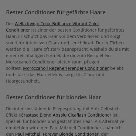
ulteriori rotture. Anche i capelli molto danneggiati si sentono
rinnovati, lisci ed elastici.
Bester Conditioner für gefärbte Haare
Der
Wella Invigo Color Brilliance Vibrant Color
Conditioner
ist einer der besten Conditioner für gefärbtes
Haar. Er schützt das Haar vor dem Verblassen und sorgt
somit für intensiven Glanz und Leuchtkraft. Durch Färben
werden die Haare oft stark beansprucht, weshalb du sie mit
einer reichhaltigen Formel, die dir zum Beispiel ein
Moroccanoil Conditioner bieten kann, pflegen
solltest.
Moroccanoil Regenerierender Conditioner
belebt
und stärkt das Haar effektiv, sorgt für Glanz und
Haargesundheit.
Bester Conditioner für blondes Haar
Die intensiv stärkende Pflegespülung mit Anti-Gelbstich
Effekt
Kérastase Blond Absolu Cicaflash Conditioner
ist
speziell für blondes und gesträhntes Haar. Als Alternative
empfehlen wir einen Paul Mitchell Conditioner - nämlich
den
Paul Mitchell Forever Blonde Conditioner
, der