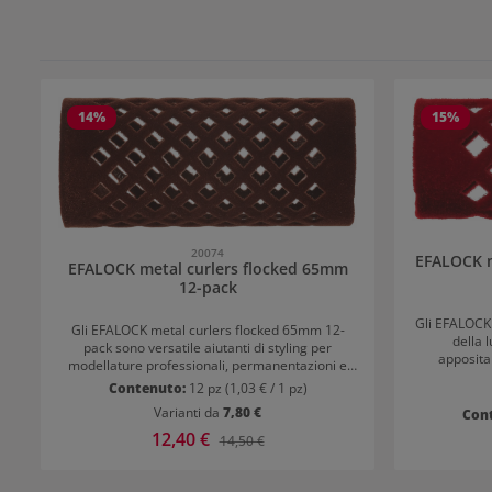
14
%
15
%
20074
EFALOCK m
EFALOCK metal curlers flocked 65mm
12-pack
Gli EFALOCK
Gli EFALOCK metal curlers flocked 65mm 12-
della 
pack sono versatile aiutanti di styling per
apposita
modellature professionali, permanentazioni e
avvolgimento
classici stili di ricci. A seconda del diametro
Contenuto:
12 pz
(1,03 € / 1 pz)
Grazie ai div
scelto, offrono risultati che vanno da onde
creare schem
Varianti da
7,80 €
Con
morbide a look voluminosi fino a ricci definiti. La
piccoli e
superficie vellutata assicura una presa sicura
Prezzo di vendita:
12,40 €
Prezzo normale:
14,50 €
moviment
sulle ciocche e supporta una disposizione di
migliora l’a
avvolgimento uniforme. Applicazione
sui ca
confortevole per risultati professionaliGrazie alla