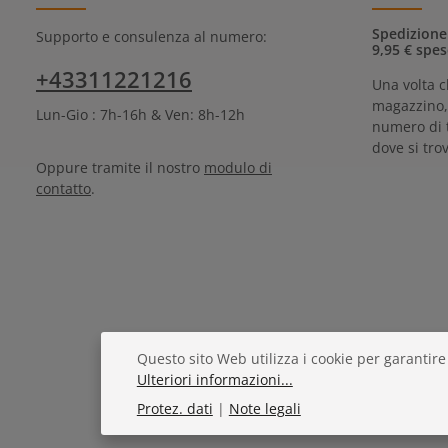
Spedizione
Supporto e consulenza al numero:
9,95 € spes
+43311221216
Una volta c
magazzino, 
Lun-Gio : 7h-16h & Ven: 8h-12h
numero di 
dove si trov
Oppure tramite il nostro
modulo di
contatto
.
Questo sito Web utilizza i cookie per garantire
Ulteriori informazioni...
Protez. dati
|
Note legali