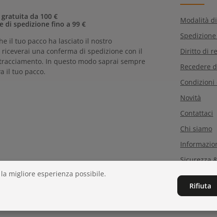
informativa sulla
protezion
nostri
termini e condizioni 
 gratuita da 100 €
Modalità d
e di spedizione fino a 99 €
Spedizione
he il tuo pacco ha lasciato il nostro
riceverai una conferma di spedizione con il
Diritto di r
tracciamento. In questo modo saprai sempre
Recedere d
a il tuo pacco.
Condizioni
Novità
Contattaci
Chi siamo
Informazion
Sicurezza &
 la migliore esperienza possibile.
CGV
Rifiuta
Aiuto & FA