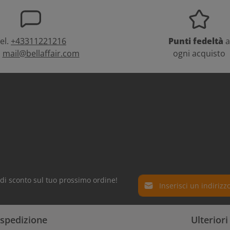
el.
+43311221216
Punti fedeltà
a
:
mail@bellaffair.com
ogni acquisto
Indirizzo e-mail*
% di sconto sul tuo prossimo ordine!
Protez. dati
I campi contrassegnati con
 spedizione
Ulterior
Selezionando continua confe
obbligatori.