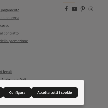
e dei dati
e di aver accettato i
generali
.
i pagamento
 e Consegna
ecesso
al contratto
 della promozione
i legali
 Protezione Dati
Configura
Accetta tutti i cookie
Q