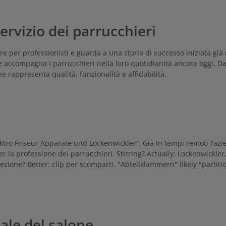
ssionaleLa forma compatta è
ente adatta per capelli corti o per
yling mirate. I moderni wickler in
ervizio dei parrucchieri
ortano un risultato di avvolgimento
si distinguono per una lavorazione
 ideale per l’uso professionale nei
ni e per styling impegnativi.
 care per professionisti e guarda a una storia di successo iniziata g
 accompagna i parrucchieri nella loro quotidianità ancora oggi. D
rappresenta qualità, funzionalità e affidabilità.
ektro Friseur Apparate und Lockenwickler“. Già in tempi remoti l’azi
per la professione dei parrucchieri. Stirring? Actually: Lockenwickle
zione? Better: clip per scomparti. "Abteilklammern" likely "partition c
ale del salone