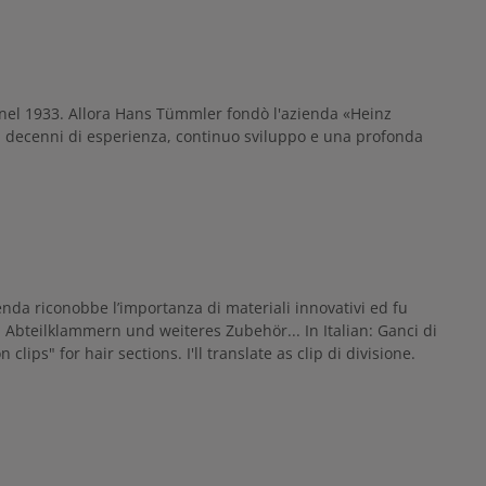
ià nel 1933. Allora Hans Tümmler fondò l'azienda «Heinz
a decenni di esperienza, continuo sviluppo e una profonda
enda riconobbe l’importanza di materiali innovativi ed fu
r, Abteilklammern und weiteres Zubehör... In Italian: Ganci di
lips" for hair sections. I'll translate as clip di divisione.