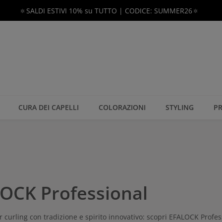
🔅SALDI ESTIVI 10% su TUTTO | CODICE: SUMMER26🔅
CURA DEI CAPELLI
COLORAZIONI
STYLING
PR
OCK Professional
r curling con tradizione e spirito innovativo: scopri EFALOCK Profess