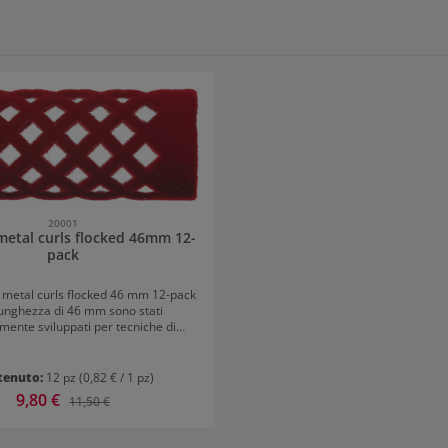
20001
etal curls flocked 46mm 12-
pack
 metal curls flocked 46 mm 12-pack
lunghezza di 46 mm sono stati
mente sviluppati per tecniche di
 precise e risultati di ricci definiti.
ersi Diametri disponibili è possibile
i di ricci personalizzati – da ricci
tenuto:
12 pz
(0,82 € / 1 pz)
d elastici a forme più morbide con
Prezzo di vendita:
9,80 €
Prezzo normale:
11,50 €
o naturale. La superficie folata
desione e assicura una tenuta sicura
pelli.Ideali per una plasmatura