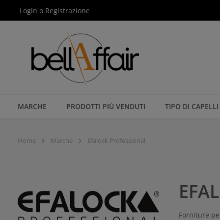
Login
o
Registrazione
Passa alla navigazione principale
MARCHE
PRODOTTI PIÙ VENDUTI
TIPO DI CAPELLI
Home
Marche
Efalock Professional
EFAL
Forniture pe