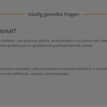
Häufig gestellte Fragen
ional?
rbieri – da spazzole, pettini, arricciacapelli e accessori per color
zative pratiche per la quotidianità professionale del salone.
?
cchieri innovativi, alta funzionalità e soluzioni pratiche. Il marc
in modo efficiente, comodo e professionale.