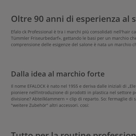
profe
robusta costruzione metallica e all’eccellente
particolarm
velatura, i rulli possono essere maneggiati
aree di st
facilmente e fissati in modo affidabile sui capelli.
Oltre 90 anni di esperienza al s
metallo supp
Sono adatti a diverse lunghezze di capelli e
uniforme e 
offrono le condizioni ottimali per styling precisi e
durevole –
a lunga durata in salone o a casa.
salo
Efalo ck Professional è tra i marchi più consolidati nell'hair
Tümmler Friseurbedarf», gettando le basi per un marchio che
comprensione delle esigenze del salone è nata un marchio che 
Dalla idea al marchio forte
Il nome EFALOCK è nato nel 1955 e deriva dalle iniziali di „El
pioniere nell’introduzione di prodotti in plastica nel settore 
divisione? Abteilklammern = clip di reparto. So: fermaglie di se
"weitere Zubehör" altri accessori. cosi:
Tutto per la routine profession