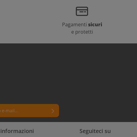
Pagamenti
sicuri
e protetti
 un asterisco (*) sono campi
i informazioni
Seguiteci su
rmi di aver letto la nostra