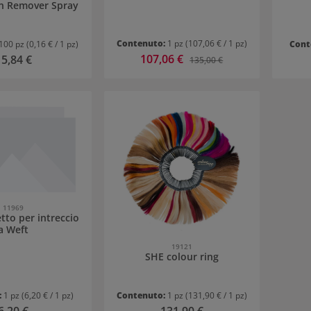
in Remover Spray
Contenuto:
1 pz
(107,06 € / 1 pz)
100 pz
(0,16 € / 1 pz)
Cont
Prezzo di vendita:
107,06 €
rezzo normale:
15,84 €
Prezzo normale:
135,00 €
11969
tto per intreccio
a Weft
19121
SHE colour ring
:
1 pz
(6,20 € / 1 pz)
Contenuto:
1 pz
(131,90 € / 1 pz)
Prezzo normale:
Prezzo normale: