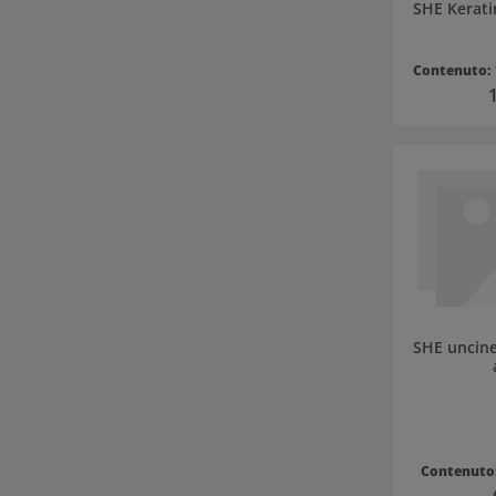
SHE Kerat
Contenuto:
P
SHE uncine
Contenuto