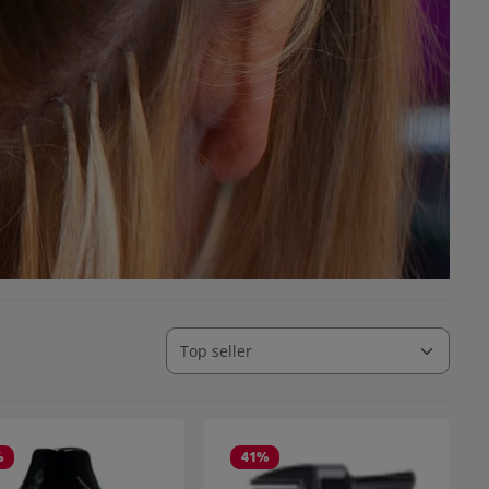
%
41
%