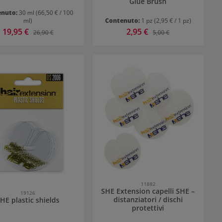
Glue Brush
enuto:
30 ml
(66,50 € / 100
ml)
Contenuto:
1 pz
(2,95 € / 1 pz)
Prezzo di vendita:
19,95 €
Prezzo di vendita:
2,95 €
Prezzo normale:
Prezzo normale:
26,90 €
5,00 €
11882
SHE Extension capelli SHE –
19126
distanziatori / dischi
HE plastic shields
protettivi