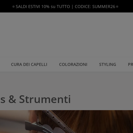
🔅SALDI ESTIVI 10% su TUTTO | CODICE: SUMMER26🔅
CURA DEI CAPELLI
COLORAZIONI
STYLING
PR
ns & Strumenti