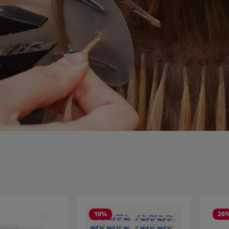
10
%
26