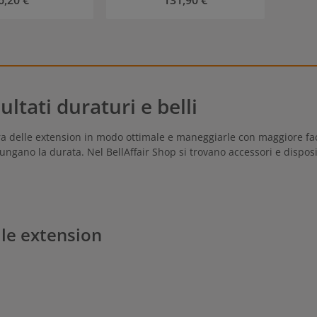
6,20 €
131,90 €
ltati duraturi e belli
ra delle extension in modo ottimale e maneggiarle con maggiore facil
ngano la durata. Nel BellAffair Shop si trovano accessori e disposi
lle extension