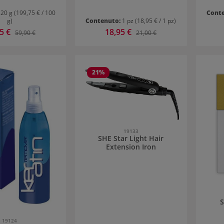
:
20 g
(199,75 € / 100
Cont
g)
Contenuto:
1 pz
(18,95 € / 1 pz)
 di vendita:
95 €
Prezzo di vendita:
18,95 €
Prezzo normale:
Prezzo normale:
59,90 €
21,00 €
21
%
19133
SHE Star Light Hair
Extension Iron
S
19124