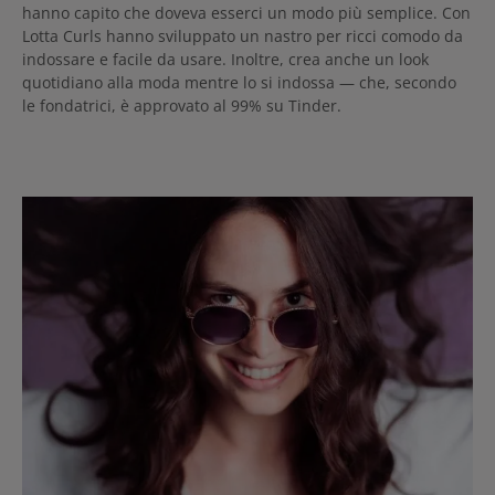
Lotta Curls arricciacapelli
hanno capito che doveva esserci un modo più semplice. Con
Satin Cotton Blue Anti-Crespo
Lotta Curls hanno sviluppato un nastro per ricci comodo da
grazie al satin di cotone: per
indossare e facile da usare. Inoltre, crea anche un look
ricci lisci e setosi. Massima
lucentezza:* Fa brillare le tue
quotidiano alla moda mentre lo si indossa — che, secondo
onde come mai prima d'ora.
le fondatrici, è approvato al 99% su Tinder.
Routine veloce: avvolgi una
volta, lascia agire durante la
notte e al mattino srotola
facilmente.