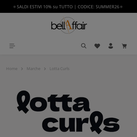
🔅SALDI ESTIVI 10% su TUTTO | CODICE: SUMMER26🔅
nuto principale
Hai 0 articoli nella 
Il car
Home
Marche
Lotta Curls