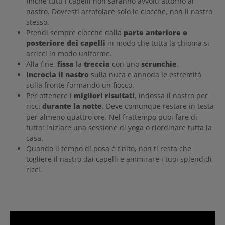
finché tutti i capelli non saranno avvolti attorno al
nastro. Dovresti arrotolare solo le ciocche, non il nastro
stesso.
Prendi sempre ciocche dalla
parte anteriore e
posteriore dei capelli
in modo che tutta la chioma si
arricci in modo uniforme.
Alla fine,
fissa
la
treccia
con uno
scrunchie
.
Incrocia il nastro
sulla nuca e annoda le estremità
sulla fronte formando un fiocco.
Per ottenere i
migliori risultati
, indossa il nastro per
ricci
durante la notte
. Deve comunque restare in testa
per almeno quattro ore. Nel frattempo puoi fare di
tutto: iniziare una sessione di yoga o riordinare tutta la
casa.
Quando il tempo di posa è finito, non ti resta che
togliere il nastro dai capelli e ammirare i tuoi splendidi
ricci.