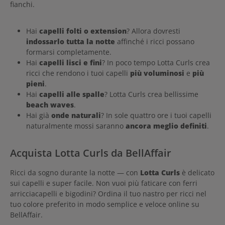
fianchi.
Hai
capelli folti o extension
? Allora dovresti
indossarlo tutta la notte
affinché i ricci possano
formarsi completamente.
Hai
capelli lisci e fini
? In poco tempo Lotta Curls crea
ricci che rendono i tuoi capelli
più voluminosi
e
più
pieni
.
Hai
capelli alle spalle
? Lotta Curls crea bellissime
beach waves
.
Hai già
onde naturali
? In sole quattro ore i tuoi capelli
naturalmente mossi saranno
ancora meglio definiti
.
Acquista Lotta Curls da BellAffair
Ricci da sogno durante la notte — con
Lotta Curls
è delicato
sui capelli e super facile. Non vuoi più faticare con ferri
arricciacapelli e bigodini? Ordina il tuo nastro per ricci nel
tuo colore preferito in modo semplice e veloce online su
BellAffair.