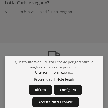
Lotta Curls è vegano?
Sì, il nastro è in velluto ed è 100% vegano.
Questo sito Web utilizza i cookie per garantire la
Spedizione gratuita
in
migliore esperienza possibile.
Ulteriori informazioni...
Italia a partire da € 100
Protez. dati
|
Note legali
Rifiuta
Configura
Tel.
+43311221216
Accetta tutti i cookie
Mail:
mail@bellaffair.com