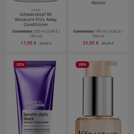
Absolu
54406
Schwarzkopf BC
Bonacure Frizz Away
Conditioner
Contenuto:
200 ml
(5,98 € /
Contenuto:
190 ml
(16,82 € /
100 ml)
100 ml)
Prezzo di vendita:
Prezzo di vendita:
11,95 €
Prezzo normale:
31,95 €
Prezzo normale:
20,80 €
45,20 €
33
%
29
%