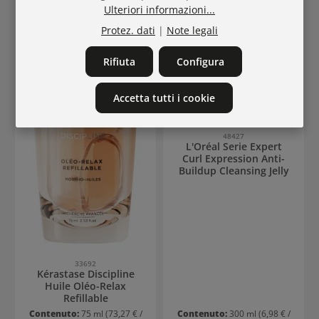
Ulteriori informazioni...
Protez. dati
|
Note legali
Rifiuta
Configura
Accetta tutti i cookie
48427
L'Oréal Serie Expert
Curl Expression Anti-
Buildup Cleansing Jelly
33692
Kérastase Discipline
Huile Oléo-Relax
Refillable
Contenuto:
75 ml
(73,27 € /
Contenuto:
300 ml
(6,98 € /