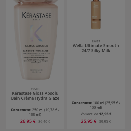
19697
Wella Ultimate Smooth
24/7 Silky Milk
19500
Kérastase Gloss Absolu
Bain Crème Hydra Glaze
Contenuto:
100 ml
(25,95 € /
100 ml)
Contenuto:
250 ml
(10,78 € /
Varianti da
12,95 €
100 ml)
Prezzo di vendita:
Prezzo di vendita:
26,95 €
Prezzo normale:
25,95 €
Prezzo normale:
36,40 €
39,95 €