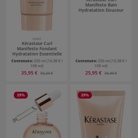
Manifesto Bain
Hydratation Douceur
33491
Kérastase Curl
Manifesto Fondant
Hydratation Essentielle
Contenuto:
250 ml
(14,38 € /
Contenuto:
250 ml
(10,38 € /
100 ml)
100 ml)
Prezzo di vendita:
Prezzo di vendita:
35,95 €
Prezzo normale:
25,95 €
Prezzo normale:
50,20 €
36,40 €
29
%
29
%