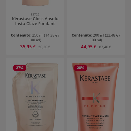
33722
Kérastase Gloss Absolu
Insta Glaze Fondant
Contenuto:
250 ml
(14,38 € /
Contenuto:
200 ml
(22,48 € /
100 ml)
100 ml)
Prezzo di vendita:
Prezzo di vendita:
35,95 €
Prezzo normale:
44,95 €
Prezzo normale:
50,20 €
63,40 €
27
%
28
%