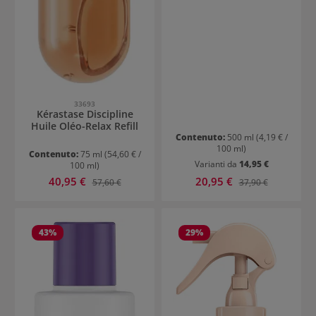
33693
Kérastase Discipline
Huile Oléo-Relax Refill
Contenuto:
500 ml
(4,19 € /
100 ml)
Contenuto:
75 ml
(54,60 € /
Varianti da
14,95 €
100 ml)
Prezzo di vendita:
Prezzo di vendita:
40,95 €
Prezzo normale:
20,95 €
Prezzo normale:
57,60 €
37,90 €
43
%
29
%