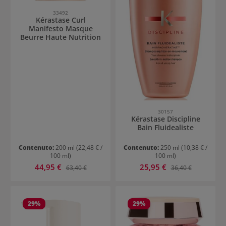
33492
Kérastase Curl
Manifesto Masque
Beurre Haute Nutrition
30157
Kérastase Discipline
Bain Fluidealiste
Contenuto:
200 ml
(22,48 € /
Contenuto:
250 ml
(10,38 € /
100 ml)
100 ml)
Prezzo di vendita:
Prezzo di vendita:
44,95 €
Prezzo normale:
25,95 €
Prezzo normale:
63,40 €
36,40 €
29
%
29
%