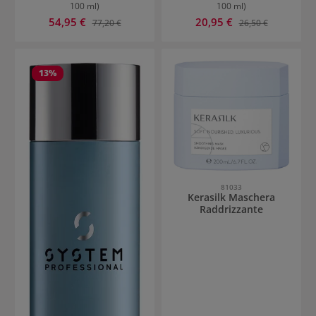
100 ml)
100 ml)
Prezzo di vendita:
Prezzo di vendita:
54,95 €
Prezzo normale:
20,95 €
Prezzo normale:
77,20 €
26,50 €
13
%
81033
Kerasilk Maschera
Raddrizzante