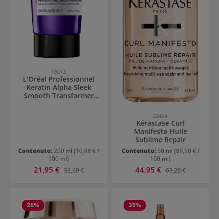
19612
L'Oréal Professionnel
Keratin Alpha Sleek
Smooth Transformer
Treatment
33494
Kérastase Curl
Manifesto Huile
Sublime Repair
Contenuto:
200 ml
(10,98 € /
Contenuto:
50 ml
(89,90 € /
100 ml)
100 ml)
Prezzo di vendita:
Prezzo di vendita:
21,95 €
Prezzo normale:
44,95 €
Prezzo normale:
32,60 €
63,20 €
26
%
35
%