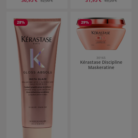
52,00 €
45,20 €
28
%
29
%
30165
Kérastase Discipline
Maskeratine