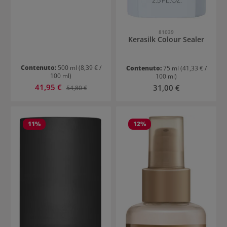
81039
Kerasilk Colour Sealer
Contenuto:
500 ml
(8,39 € /
Contenuto:
75 ml
(41,33 € /
100 ml)
100 ml)
Prezzo di vendita:
41,95 €
Prezzo normale:
Prezzo normale:
31,00 €
54,80 €
11
%
12
%