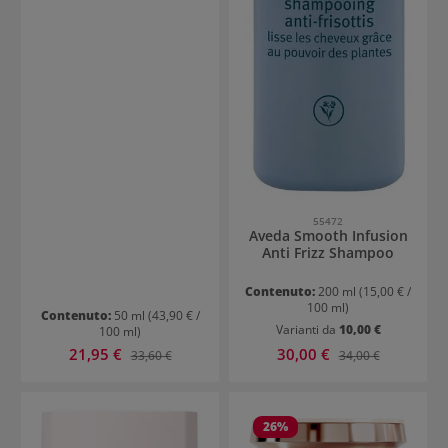
55472
Aveda Smooth Infusion
Anti Frizz Shampoo
Contenuto:
200 ml
(15,00 € /
100 ml)
Contenuto:
50 ml
(43,90 € /
Varianti da
10,00 €
100 ml)
Prezzo di vendita:
Prezzo di vendita:
21,95 €
Prezzo normale:
30,00 €
Prezzo normale:
33,60 €
34,00 €
26
%