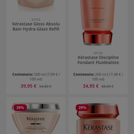
33725
Kérastase Gloss Absolu
Bain Hydra-Glaze Refill
30159
Kérastase Discipline
Fondant Fluidéaliste
Contenuto:
500 ml
(7,99 € /
Contenuto:
200 ml
(17,48 € /
100 ml)
100 ml)
Prezzo di vendita:
Prezzo di vendita:
39,95 €
Prezzo normale:
34,95 €
Prezzo normale:
54,80 €
48,60 €
29
%
29
%