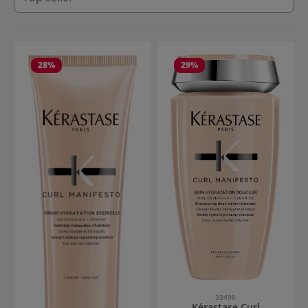
28
%
29
%
33490
Kérastase Curl