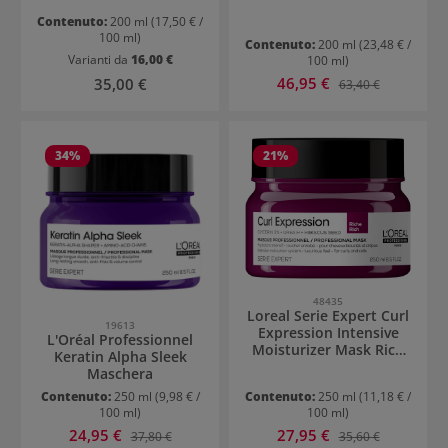
Contenuto:
200 ml
(17,50 € /
100 ml)
Contenuto:
200 ml
(23,48 € /
Varianti da
16,00 €
100 ml)
Prezzo di vendita:
Prezzo normale:
46,95 €
Prezzo normale:
35,00 €
63,40 €
34
%
21
%
48435
Loreal Serie Expert Curl
19613
Expression Intensive
L'Oréal Professionnel
Moisturizer Mask Rich
Keratin Alpha Sleek
250ml
Maschera
Contenuto:
250 ml
(9,98 € /
Contenuto:
250 ml
(11,18 € /
100 ml)
100 ml)
Prezzo di vendita:
Prezzo di vendita:
24,95 €
Prezzo normale:
27,95 €
Prezzo normale:
37,80 €
35,60 €