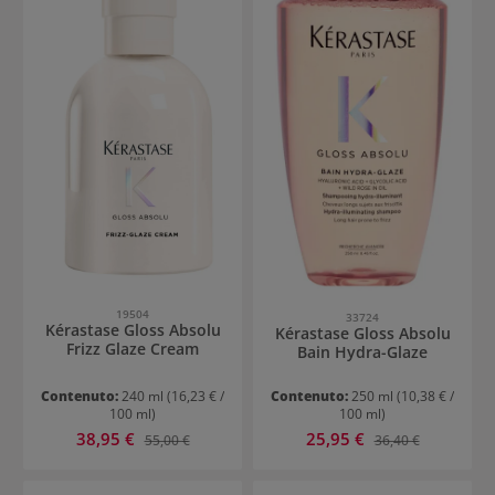
19504
33724
Kérastase Gloss Absolu
Kérastase Gloss Absolu
Frizz Glaze Cream
Bain Hydra-Glaze
Contenuto:
240 ml
(16,23 € /
Contenuto:
250 ml
(10,38 € /
100 ml)
100 ml)
Prezzo di vendita:
Prezzo di vendita:
38,95 €
Prezzo normale:
25,95 €
Prezzo normale:
55,00 €
36,40 €