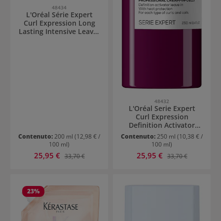
48434
L'Oréal Série Expert
Curl Expression Long
Lasting Intensive Leave-
In Moisturizer
48432
L'Oréal Serie Expert
Curl Expression
Definition Activator
Leave-In
Contenuto:
200 ml
(12,98 € /
Contenuto:
250 ml
(10,38 € /
100 ml)
100 ml)
Prezzo di vendita:
Prezzo di vendita:
25,95 €
Prezzo normale:
25,95 €
Prezzo normale:
33,70 €
33,70 €
23
%