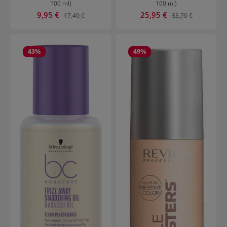
100 ml)
100 ml)
Prezzo di vendita:
Prezzo di vendita:
9,95 €
Prezzo normale:
25,95 €
Prezzo normale:
17,40 €
33,70 €
43
%
49
%