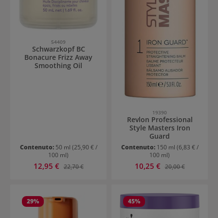
54409
Schwarzkopf BC
Bonacure Frizz Away
Smoothing Oil
19390
Revlon Professional
Style Masters Iron
Guard
Contenuto:
50 ml
(25,90 € /
Contenuto:
150 ml
(6,83 € /
100 ml)
100 ml)
Prezzo di vendita:
Prezzo di vendita:
12,95 €
Prezzo normale:
10,25 €
Prezzo normale:
22,70 €
20,00 €
29
%
45
%