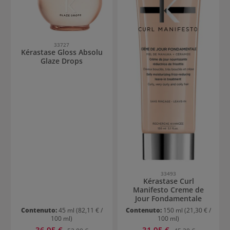
33727
Kérastase Gloss Absolu
Glaze Drops
33493
Kérastase Curl
Manifesto Creme de
Jour Fondamentale
Contenuto:
45 ml
(82,11 € /
Contenuto:
150 ml
(21,30 € /
100 ml)
100 ml)
Prezzo di vendita:
Prezzo di vendita:
36,95 €
Prezzo normale:
31,95 €
Prezzo normale: