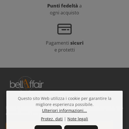
Punti fedeltà
a
ogni acquisto
Pagamenti
sicuri
e protetti
Questo sito Web utilizza i cookie per garantire la
migliore esperienza possibile.
Iscriviti alla nostra newsletter beauty gratuita e ottieni il 10%
Ulteriori informazioni...
di sconto sul tuo prossimo ordine!
Protez. dati
|
Note legali
Indirizzo e-mail*