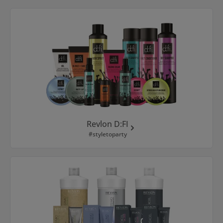
Revlon D:FI
#styletoparty