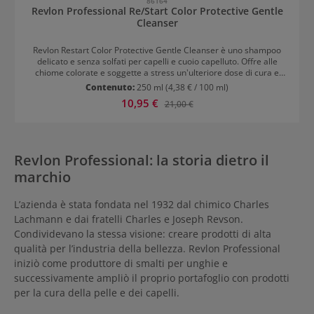
86164
Revlon Professional Re/Start Color Protective Gentle
Cleanser
Revlon Restart Color Protective Gentle Cleanser è uno shampoo
delicato e senza solfati per capelli e cuoio capelluto. Offre alle
chiome colorate e soggette a stress un'ulteriore dose di cura e
protezione. Mantiene l'equilibrio naturale del microbioma del cuoio
Contenuto:
250 ml
(4,38 € / 100 ml)
capelluto. Il risultato è un capello dall'aspetto sano e lucente, con la
Prezzo di vendita:
10,95 €
Prezzo normale:
21,00 €
brillantezza del colore preservata.
Revlon Professional: la storia dietro il
marchio
L’azienda è stata fondata nel 1932 dal chimico Charles
Lachmann e dai fratelli Charles e Joseph Revson.
Condividevano la stessa visione: creare prodotti di alta
qualità per l’industria della bellezza. Revlon Professional
iniziò come produttore di smalti per unghie e
successivamente ampliò il proprio portafoglio con prodotti
per la cura della pelle e dei capelli.