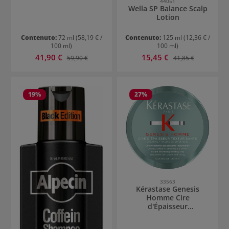
44051
Wella SP Balance Scalp
Lotion
Contenuto:
72 ml
(58,19 € /
Contenuto:
125 ml
(12,36 € /
100 ml)
100 ml)
Prezzo di vendita:
Prezzo di vendita:
41,90 €
Prezzo normale:
15,45 €
Prezzo normale:
59,90 €
41,85 €
19
%
27
%
33563
Kérastase Genesis
Homme Cire
d'Épaisseur
Texturisante