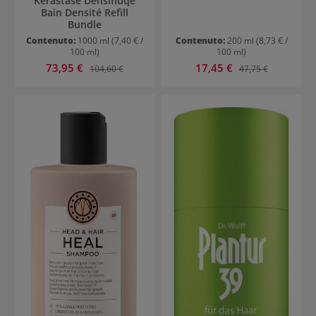
Kérastase Densifiuqe
Bain Densité Refill
Bundle
Contenuto:
1000 ml
(7,40 € /
Contenuto:
200 ml
(8,73 € /
100 ml)
100 ml)
Prezzo di vendita:
Prezzo di vendita:
73,95 €
Prezzo normale:
17,45 €
Prezzo normale:
104,60 €
47,75 €