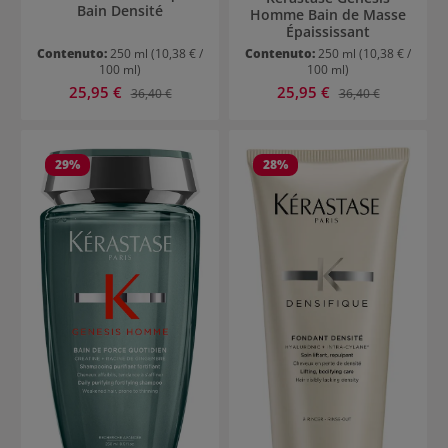
Bain Densité
Homme Bain de Masse
Épaississant
Contenuto:
250 ml
(10,38 € /
Contenuto:
250 ml
(10,38 € /
100 ml)
100 ml)
Prezzo di vendita:
Prezzo di vendita:
25,95 €
Prezzo normale:
25,95 €
Prezzo normale:
36,40 €
36,40 €
29
%
28
%