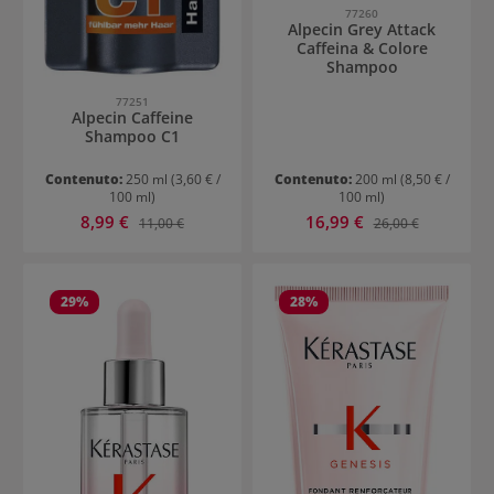
77260
Alpecin Grey Attack
Caffeina & Colore
Shampoo
77251
Alpecin Caffeine
Shampoo C1
Contenuto:
250 ml
(3,60 € /
Contenuto:
200 ml
(8,50 € /
100 ml)
100 ml)
Prezzo di vendita:
Prezzo di vendita:
8,99 €
Prezzo normale:
16,99 €
Prezzo normale:
11,00 €
26,00 €
29
%
28
%