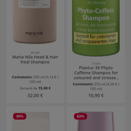
49108
Maria Nila Head & Hair
Heal Shampoo
77264
Plantur 39 Phyto
Caffeine Shampoo for
Contenuto:
350 ml
(9,14 € /
coloured and stressed
100 ml)
hair
Contenuto:
250 ml
(4,36 € /
Varianti da
15,00 €
100 ml)
Prezzo normale:
Prezzo normale:
32,00 €
10,90 €
30
%
63
%