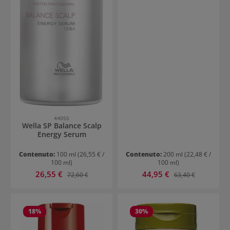
44055
Wella SP Balance Scalp
Energy Serum
Contenuto:
100 ml
(26,55 € /
Contenuto:
200 ml
(22,48 € /
100 ml)
100 ml)
Prezzo di vendita:
Prezzo di vendita:
26,55 €
Prezzo normale:
44,95 €
Prezzo normale:
72,60 €
63,40 €
18
%
30
%