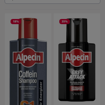
18
%
35
%