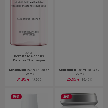
30405
Kérastase Genesis
Defense Thermique
Contenuto:
150 ml
(21,30 € /
Contenuto:
250 ml
(10,38 € /
100 ml)
100 ml)
Prezzo di vendita:
Prezzo di vendita:
31,95 €
Prezzo normale:
25,95 €
Prezzo normale:
45,20 €
36,40 €
56
%
29
%