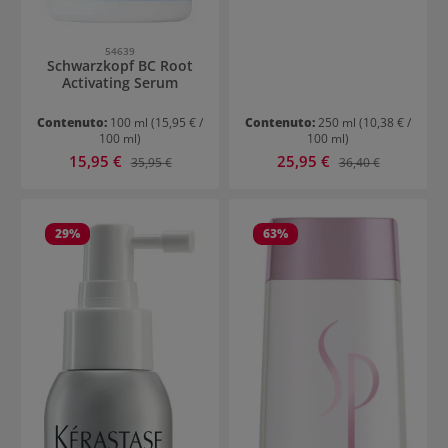
54639
Schwarzkopf BC Root
Activating Serum
Contenuto:
100 ml
(15,95 € /
Contenuto:
250 ml
(10,38 € /
100 ml)
100 ml)
Prezzo di vendita:
Prezzo di vendita:
15,95 €
Prezzo normale:
25,95 €
Prezzo normale:
35,95 €
36,40 €
29
%
63
%