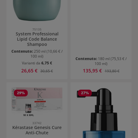
75135
System Professional
Lipid Code Balance
Shampoo
Contenuto:
250 ml
(10,66 € /
100 ml)
Contenuto:
180 ml
(75,53 € /
Varianti da
6,75 €
100 ml)
Prezzo di vendita:
Prezzo di vendita:
26,65 €
Prezzo normale:
135,95 €
Prezzo normale:
30,65 €
193,80 €
29
%
27
%
33742
Kérastase Genesis Cure
Anti-Chute