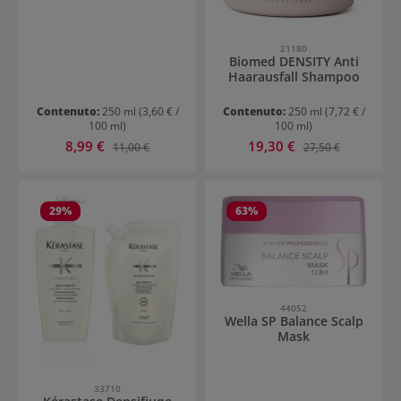
21180
Biomed DENSITY Anti
Haarausfall Shampoo
Contenuto:
250 ml
(3,60 € /
Contenuto:
250 ml
(7,72 € /
100 ml)
100 ml)
Prezzo di vendita:
Prezzo di vendita:
8,99 €
Prezzo normale:
19,30 €
Prezzo normale:
11,00 €
27,50 €
29
%
63
%
44052
Wella SP Balance Scalp
Mask
33710