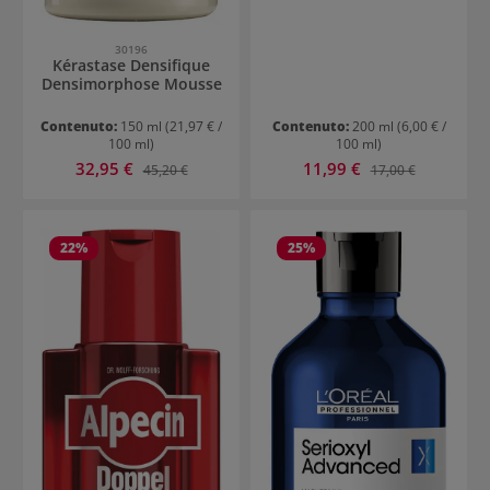
30196
Kérastase Densifique
Densimorphose Mousse
Contenuto:
150 ml
(21,97 € /
Contenuto:
200 ml
(6,00 € /
100 ml)
100 ml)
Prezzo di vendita:
Prezzo di vendita:
32,95 €
Prezzo normale:
11,99 €
Prezzo normale:
45,20 €
17,00 €
22
%
25
%