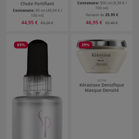
Contenuto:
500 ml
(9,39 € /
Chute Fortifiant
100 ml)
Contenuto:
90 ml
(49,94 € /
Varianti da
25,95 €
100 ml)
Prezzo di vendita:
Prezzo di vendita:
44,95 €
Prezzo normale:
46,95 €
Prezzo normale:
63,20 €
65,40 €
63
%
29
%
30198
Kérastase Densifique
Masque Densité