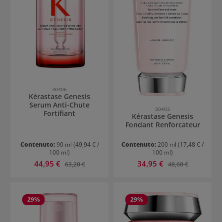
30406
Kérastase Genesis
Serum Anti-Chute
30403
Fortifiant
Kérastase Genesis
Fondant Renforcateur
Contenuto:
90 ml
(49,94 € /
Contenuto:
200 ml
(17,48 € /
100 ml)
100 ml)
Prezzo di vendita:
Prezzo di vendita:
44,95 €
Prezzo normale:
34,95 €
Prezzo normale:
63,20 €
48,60 €
29
%
29
%