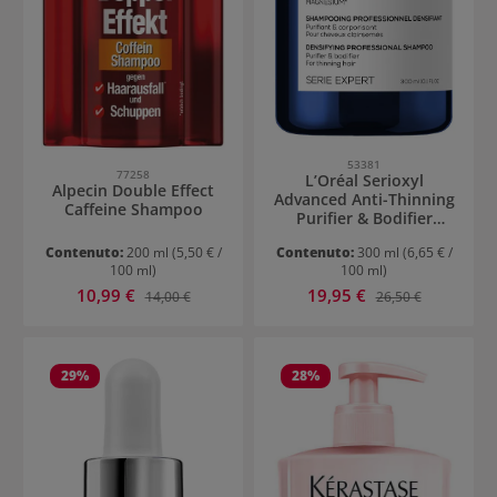
53381
77258
L’Oréal Serioxyl
Alpecin Double Effect
Advanced Anti-Thinning
Caffeine Shampoo
Purifier & Bodifier
Shampoo
Contenuto:
200 ml
(5,50 € /
Contenuto:
300 ml
(6,65 € /
100 ml)
100 ml)
Prezzo di vendita:
Prezzo di vendita:
10,99 €
Prezzo normale:
19,95 €
Prezzo normale:
14,00 €
26,50 €
29
%
28
%