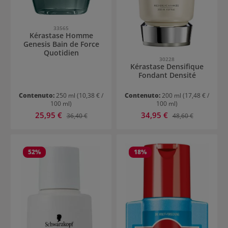
33565
Kérastase Homme
Genesis Bain de Force
Quotidien
30228
Kérastase Densifique
Fondant Densité
Contenuto:
250 ml
(10,38 € /
Contenuto:
200 ml
(17,48 € /
100 ml)
100 ml)
Prezzo di vendita:
Prezzo di vendita:
25,95 €
Prezzo normale:
34,95 €
Prezzo normale:
36,40 €
48,60 €
52
%
18
%