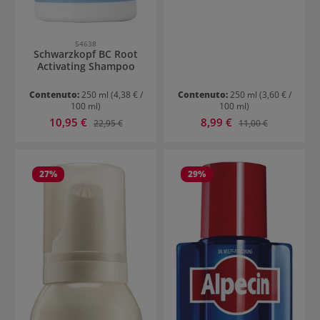
54638
Schwarzkopf BC Root
Activating Shampoo
Contenuto:
250 ml
(4,38 € /
Contenuto:
250 ml
(3,60 € /
100 ml)
100 ml)
Prezzo di vendita:
Prezzo di vendita:
10,95 €
Prezzo normale:
8,99 €
Prezzo normale:
22,95 €
11,00 €
27
%
29
%