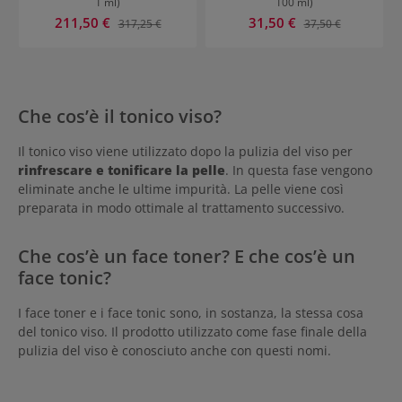
1 ml)
100 ml)
Prezzo di vendita:
Prezzo di vendita:
211,50 €
Prezzo normale:
31,50 €
Prezzo normale:
317,25 €
37,50 €
Che cos’è il tonico viso?
Il tonico viso viene utilizzato dopo la pulizia del viso per
rinfrescare e tonificare la pelle
. In questa fase vengono
eliminate anche le ultime impurità. La pelle viene così
preparata in modo ottimale al trattamento successivo.
Che cos’è un face toner? E che cos’è un
face tonic?
I face toner e i face tonic sono, in sostanza, la stessa cosa
del tonico viso. Il prodotto utilizzato come fase finale della
pulizia del viso è conosciuto anche con questi nomi.