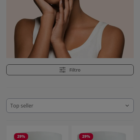
Filtro
29
%
29
%