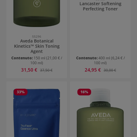
Lancaster Softening
Perfecting Toner
55296
Aveda Botanical
Kinetics™ Skin Toning
Agent
Contenuto:
150 ml
(21,00 € /
Contenuto:
400 ml
(6,24 € /
100 ml)
100 ml)
Prezzo di vendita:
Prezzo di vendita:
31,50 €
Prezzo normale:
24,95 €
Prezzo normale:
37,50 €
30,00 €
33
%
16
%