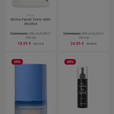
77177
Alcina Facial Tonic with
Alcohol
Contenuto:
200 ml
(9,48 € /
Contenuto:
400 ml
(6,24 € /
100 ml)
100 ml)
Prezzo di vendita:
Prezzo di vendita:
18,95 €
Prezzo normale:
24,95 €
Prezzo normale:
25,15 €
30,00 €
33
%
25
%