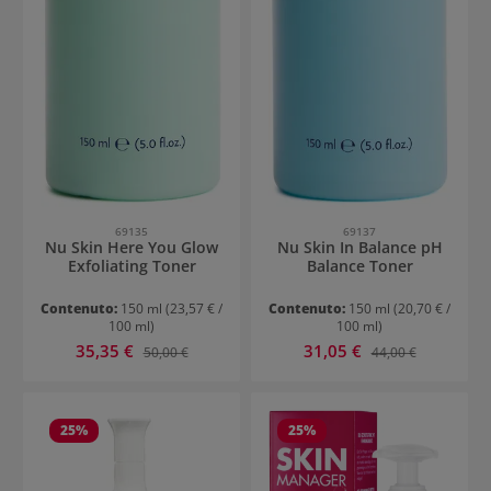
69135
69137
Nu Skin Here You Glow
Nu Skin In Balance pH
Exfoliating Toner
Balance Toner
Contenuto:
150 ml
(23,57 € /
Contenuto:
150 ml
(20,70 € /
100 ml)
100 ml)
Prezzo di vendita:
Prezzo di vendita:
35,35 €
Prezzo normale:
31,05 €
Prezzo normale:
50,00 €
44,00 €
25
%
25
%