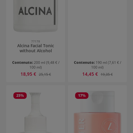
77178
Alcina Facial Tonic
without Alcohol
Contenuto:
200 ml
(9,48 € /
Contenuto:
190 ml
(7,61 € /
100 ml)
100 ml)
Prezzo di vendita:
Prezzo di vendita:
18,95 €
Prezzo normale:
14,45 €
Prezzo normale:
25,15 €
19,35 €
25
%
17
%