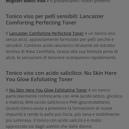
migliori tonici viso
e ti presentiamo i nostri preferiti:
Tonico viso per pelli sensibili: Lancaster
Comforting Perfecting Toner
Il
Lancaster Comforting Perfecting Toner
è un tonico viso
senza alcol, appositamente formulato per pelli secche e
sensibili. Contiene acido ialuronico idratante ed estratto
lenitivo di Rosa Centifolia. Grazie alla sua formula priva di
alcol, le sensazioni di tensione scompaiono rapidamente.
Tonico viso con acido salicilico: Nu Skin Here
You Glow Exfoliating Toner
Il
Nu Skin Here You Glow Exfoliating Toner
è un tonico
particolarmente rinfrescante con AHA (acido lattico, glicolico
e malico), BHA (acido salicilico) e PHA (gluconolattone).
Questo tonico aiuta a prevenire la formazione di nuove
impurità e rende la pelle più liscia, più sana e visibilmente
più luminosa. Il tonico con acido salicilico è molto
apprezzato sia dagli uomini che dalle donne.