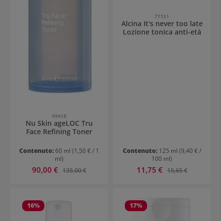
77151
Alcina It's never too late
Lozione tonica anti-età
49418
Nu Skin ageLOC Tru
Face Refining Toner
Contenuto:
60 ml
(1,50 € / 1
Contenuto:
125 ml
(9,40 € /
ml)
100 ml)
Prezzo di vendita:
Prezzo di vendita:
90,00 €
Prezzo normale:
11,75 €
Prezzo normale:
135,00 €
15,65 €
16
%
17
%