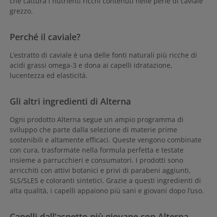
che cattura i nutrienti ricchi contenuti nelle perle di caviale
grezzo.
Perché il caviale?
L’estratto di caviale è una delle fonti naturali più ricche di
acidi grassi omega-3 e dona ai capelli idratazione,
lucentezza ed elasticità.
Gli altri ingredienti di Alterna
Ogni prodotto Alterna segue un ampio programma di
sviluppo che parte dalla selezione di materie prime
sostenibili e altamente efficaci. Queste vengono combinate
con cura, trasformate nella formula perfetta e testate
insieme a parrucchieri e consumatori. I prodotti sono
arricchiti con attivi botanici e privi di parabeni aggiunti,
SLS/SLES e coloranti sintetici. Grazie a questi ingredienti di
alta qualità, i capelli appaiono più sani e giovani dopo l’uso.
Capelli dall’aspetto più giovane con Alterna