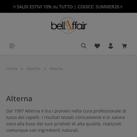
🔅SALDI ESTIVI 10% su TUTTO | CODICE: SUMMER26🔅
nuto principale
Hai 0 articoli nella 
Il car
Home
Marche
Alterna
Alterna
Dal 1997 Alterna è tra i pionieri nella cura professionale di
lusso dei capelli. I risultati testati clinicamente e in salone
sono alla base dei suoi prodotti di alta qualità, realizzati
comunque con ingredienti naturali.