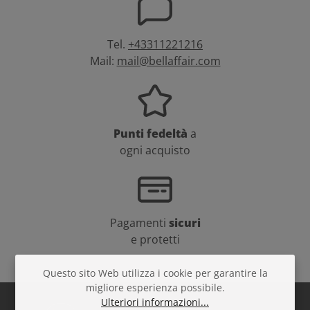
Tel.
+43311221216
Mail:
mail@bellaffair.com
Punti fedeltà
a
ogni acquisto
Pagamenti
sicuri
e protetti
Questo sito Web utilizza i cookie per garantire la
migliore esperienza possibile.
Ulteriori informazioni...