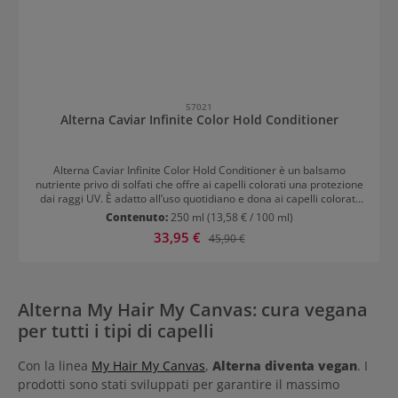
57021
Alterna Caviar Infinite Color Hold Conditioner
Alterna Caviar Infinite Color Hold Conditioner è un balsamo
nutriente privo di solfati che offre ai capelli colorati una protezione
dai raggi UV. È adatto all’uso quotidiano e dona ai capelli colorati
una idratazione profonda. Garantisce un colore brillante e vibrante
Contenuto:
250 ml
(13,58 € / 100 ml)
a lungo e, grazie alla protezione dai raggi solari, riduce lo
Prezzo di vendita:
33,95 €
Prezzo normale:
45,90 €
sbiadimento di colore. Mantiene acceso il colore e aumenta la
lucentezza per 70 giorni Dona idratazione, morbidezza e
lucentezza Balsamo nutriente con una protezione di colore Modo
d’uso Alterna Caviar Infinite Color Hold Conditioner Dopo l’utilizzo
di Caviar Infinite Color Hold Shampoo tamponare i capelli bagnati
Alterna My Hair My Canvas: cura vegana
con un asciugamano. Massaggiare una piccola quantità di
per tutti i tipi di capelli
conditioner sul palmo delle mani e distribuirlo in modo uniforme
sui capelli. Lasciare in posa da 2 a 3 minuti e risciacquare
abbondantemente.
Con la linea
My Hair My Canvas
,
Alterna diventa vegan
. I
prodotti sono stati sviluppati per garantire il massimo