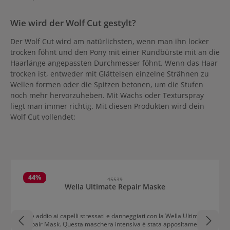
Wie wird der Wolf Cut gestylt?
Der Wolf Cut wird am natürlichsten, wenn man ihn locker
trocken föhnt und den Pony mit einer Rundbürste mit an die
Haarlänge angepassten Durchmesser föhnt. Wenn das Haar
trocken ist, entweder mit Glätteisen einzelne Strähnen zu
Wellen formen oder die Spitzen betonen, um die Stufen
noch mehr hervorzuheben. Mit Wachs oder Texturspray
liegt man immer richtig. Mit diesen Produkten wird dein
Wolf Cut vollendet:
Salta la galleria dei prodotti
44
%
45539
Wella Ultimate Repair Maske
Dite addio ai capelli stressati e danneggiati con la Wella Ultimate
Repair Mask. Questa maschera intensiva è stata appositamente