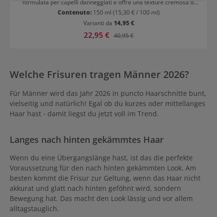
formulata per capelli danneggiati e offre una texture cremosa di
lusso che ripara i capelli dall'interno e dall'esterno. Wella Ultimate
Contenuto:
150 ml
(15,30 € / 100 ml)
Repair Mask: Riparazione mirata dei danni ai capelli con formula
Varianti da
14,95 €
brevettata La maschera contiene una tecnologia brevettata con
AHA e Omega 9 per una riparazione profonda. AHA rinnova i
Prezzo di vendita:
22,95 €
Prezzo normale:
40,95 €
legami all'interno dei capelli, mentre Omega 9 riempie i capelli
dall'esterno. I principi attivi mirano alle zone più danneggiate. La
maschera è adatta a tutti i tipi di capelli e offre una riparazione
completa dei danni. È ideale quando i capelli sono danneggiati da
Welche Frisuren tragen Männer 2026?
calore, UV, extension, elastici o decolorazioni. Il risultato: capelli
visibilmente sani, belli e morbidi. Tutti i vantaggi di Wella Ultimate
Repair Mask in breve: 6x più facile da districare Rigenerazione
Für Männer wird das Jahr 2026 in puncto Haarschnitte bunt,
dall'interno e dall'esterno Rinnova i legami all'interno dei capelli
vielseitig und natürlich! Egal ob du kurzes oder mittellanges
con AHA Omega 9 riempie i capelli dall'esterno Mirata alle zone
più danneggiate Tecnologia brevettata per una riparazione
Haar hast - damit liegst du jetzt voll im Trend.
intensiva Adatta a tutti i tipi e strutture di capelli (ricci, lisci,
ondulati, crespi, sottili, medi, forti, grassi…) Testato
dermatologicamente Formulato senza ingredienti di origine
Langes nach hinten gekämmtes Haar
animale Con protezione del colore Senza test sugli animali
Wenn du eine Übergangslänge hast, ist das die perfekte
Voraussetzung für den nach hinten gekämmten Look. Am
besten kommt die Frisur zur Geltung, wenn das Haar nicht
akkurat und glatt nach hinten geföhnt wird, sondern
Bewegung hat. Das macht den Look lässig und vor allem
alltagstauglich.