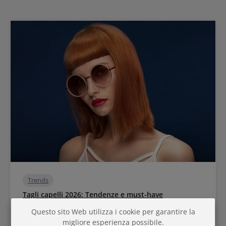
Trends
Tagli capelli 2026: Tendenze e must-have
Questo sito Web utilizza i cookie per garantire la
Welche Frisuren für Damen jetzt angesagt sind &
migliore esperienza possibile.
welcher Haarschnitt wem passt - das ist der