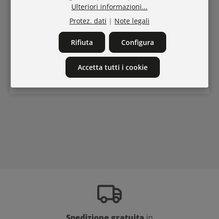
Ulteriori informazioni...
ultimative Trendfrisuren Guide mit Frisurenbildern
2026!
Protez. dati
|
Note legali
Rifiuta
Configura
Accetta tutti i cookie
Continua a leggere
Spedizione gratuita
in