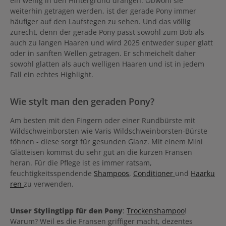
ein wenig in den Hintergrund drängen. Obwohl sie
weiterhin getragen werden, ist der gerade Pony immer
häufiger auf den Laufstegen zu sehen. Und das völlig
zurecht, denn der gerade Pony passt sowohl zum Bob als
auch zu langen Haaren und wird 2025 entweder super glatt
oder in sanften Wellen getragen. Er schmeichelt daher
sowohl glatten als auch welligen Haaren und ist in jedem
Fall ein echtes Highlight.
Wie stylt man den geraden Pony?
Am besten mit den Fingern oder einer Rundbürste mit
Wildschweinborsten wie Varis Wildschweinborsten-Bürste
föhnen - diese sorgt für gesunden Glanz. Mit einem Mini
Glätteisen kommst du sehr gut an die kurzen Fransen
heran. Für die Pflege ist es immer ratsam,
feuchtigkeitsspendende
Shampoos
,
Conditioner
und
Haarku
ren
zu verwenden.
Unser Stylingtipp für den Pony
:
Trockenshampoo
!
Warum? Weil es die Fransen griffiger macht, dezentes