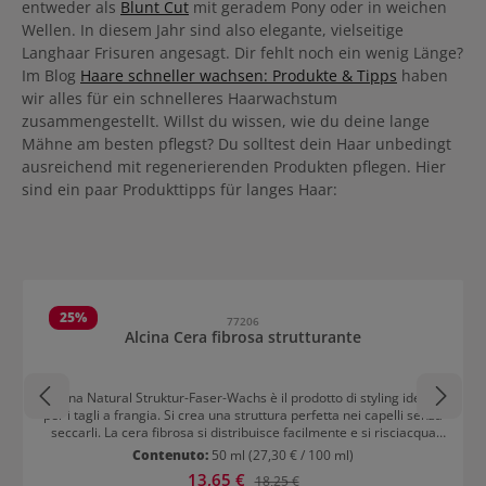
entweder als
Blunt Cut
mit geradem Pony oder in weichen
Wellen. In diesem Jahr sind also elegante, vielseitige
Langhaar Frisuren angesagt. Dir fehlt noch ein wenig Länge?
Im Blog
Haare schneller wachsen: Produkte & Tipps
haben
wir alles für ein schnelleres Haarwachstum
zusammengestellt. Willst du wissen, wie du deine lange
Mähne am besten pflegst? Du solltest dein Haar unbedingt
ausreichend mit regenerierenden Produkten pflegen. Hier
sind ein paar Produkttipps für langes Haar:
Salta la galleria dei prodotti
25
%
77206
Alcina Cera fibrosa strutturante
Alcina Natural Struktur-Faser-Wachs è il prodotto di styling ideale
per i tagli a frangia. Si crea una struttura perfetta nei capelli senza
seccarli. La cera fibrosa si distribuisce facilmente e si risciacqua
senza problemi. I capelli rimangono comunque flessibili.
Contenuto:
50 ml
(27,30 € / 100 ml)
Applicazione Distribuire la cera nelle palme delle mani fino a
Prezzo di vendita:
13,65 €
Prezzo normale:
18,25 €
ottenere fili sottili. Poi distribuirla sui capelli.