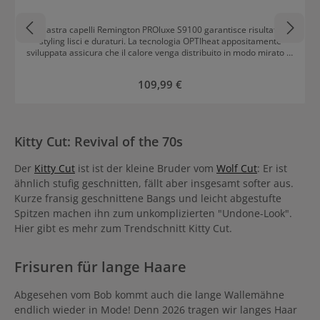
Il piastra capelli Remington PROluxe S9100 garantisce risultati di
styling lisci e duraturi. La tecnologia OPTIheat appositamente
sviluppata assicura che il calore venga distribuito in modo mirato ai
capelli. Un sensore rileva quando la temperatura impostata viene
superata o sottovalutata e regola di conseguenza. È possibile
Prezzo normale:
109,99 €
impostare 9 livelli di temperatura tra 150 e 230°C. Con
l'impostazione „Pro +“ si seleziona la temperatura perfetta per uno
styling delicato. Questa corrisponde a 185 °C. La temperatura
desiderata viene raggiunta già dopo 10 secondi di riscaldamento.
Inoltre, il Remington PROluxe S9100 dispone di piastre di styling
Kitty Cut: Revival of the 70s
strette, lunghe 110 mm e a molla con rivestimento in ceramica
Ultime-Glide. Caratteristiche del Remington PROluxe S9100
Tecnologia OPTIheat Impostazione „Pro +“ Piastre di styling strette,
Der
Kitty Cut
ist ist der kleine Bruder vom
Wolf Cut
: Er ist
lunghe 110 mm, a molla 9 impostazioni di temperatura da 150 a
ähnlich stufig geschnitten, fällt aber insgesamt softer aus.
230 °C Risparmio di 10 secondi nel riscaldamento Blocco tasti
Kurze fransig geschnittene Bangs und leicht abgestufte
Spegnimento automatico di sicurezza dopo 60 minuti Chiusura per
Spitzen machen ihn zum unkomplizierten "Undone-Look".
il trasporto Regolazione della tensione universale Articolo girevole
del cavo Cavo di 3 m Sacca resistente al calore per la
Hier gibt es mehr zum Trendschnitt Kitty Cut.
conservazione
Frisuren für lange Haare
Abgesehen vom Bob kommt auch die lange Wallemähne
endlich wieder in Mode! Denn 2026 tragen wir langes Haar