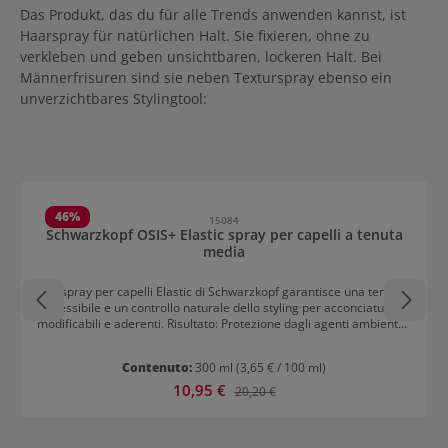
Das Produkt, das du für alle Trends anwenden kannst, ist
Haarspray für natürlichen Halt. Sie fixieren, ohne zu
verkleben und geben unsichtbaren, lockeren Halt. Bei
Männerfrisuren sind sie neben Texturspray ebenso ein
unverzichtbares Stylingtool:
Salta la galleria dei prodotti
46
%
15084
Schwarzkopf OSIS+ Elastic spray per capelli a tenuta
media
Lo spray per capelli Elastic di Schwarzkopf garantisce una tenuta
flessibile e un controllo naturale dello styling per acconciature
modificabili e aderenti. Risultato: Protezione dagli agenti ambientali
Controllo dello styling aderente Tenuta leggera e naturale
Contenuto:
300 ml
(3,65 € / 100 ml)
Prezzo di vendita:
10,95 €
Prezzo normale:
20,20 €