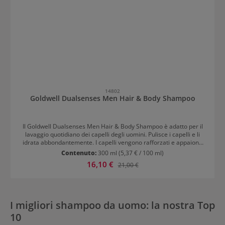
14802
Goldwell Dualsenses Men Hair & Body Shampoo
Il Goldwell Dualsenses Men Hair & Body Shampoo è adatto per il
lavaggio quotidiano dei capelli degli uomini. Pulisce i capelli e li
idrata abbondantemente. I capelli vengono rafforzati e appaiono
sani. Lo shampoo può essere utilizzato anche come gel doccia per
Contenuto:
300 ml
(5,37 € / 100 ml)
il corpo. Lo shampoo per uomini di Goldwell garantisce capelli
Prezzo di vendita:
16,10 €
Prezzo normale:
21,00 €
visibilmente più forti e lucenti. Inoltre, lo shampoo contiene la
FadeStopFormula, presente in molti shampoo Goldwell. Questa
formula previene la perdita di colore dei capelli e riduce lo
sbiadimento.
I migliori shampoo da uomo: la nostra Top
10