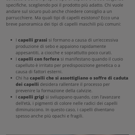
specifiche, scegliendo poi il prodotto più adatto. Chi vuole
andare sul sicuro può anche chiedere consiglio a un
parrucchiere. Ma quali tipi di capelli esistono? Ecco una
breve panoramica dei tipi di capelli maschili più comuni:
I
capelli grassi
si formano a causa di un’eccessiva
produzione di sebo e appaiono rapidamente
appesantiti, a ciocche e soprattutto poco curati.
I
capelli con forfora
si manifestano quando il cuoio
capelluto è irritato per predisposizione genetica o a
causa di fattori esterni.
Chi ha
capelli che si assottigliano o soffre di caduta
dei capelli
desidera rallentare il processo per
prevenire la formazione della calvizie.
I
capelli grigi
si sviluppano quando, con l’avanzare
dell’età, i pigmenti di colore nelle radici dei capelli
diminuiscono. In questo caso, i capelli diventano
spesso anche più opachi e fragili.