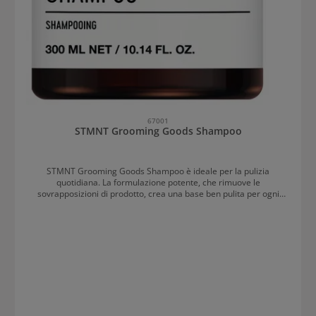
67001
STMNT Grooming Goods Shampoo
STMNT Grooming Goods Shampoo è ideale per la pulizia
quotidiana. La formulazione potente, che rimuove le
sovrapposizioni di prodotto, crea una base ben pulita per ogni
styling. Lo shampoo rinfresca i capelli e il cuoio capelluto con
carbone attivo e mentolo. La formula delicata pulisce a fondo
senza contenere tensioattivi solfati né oli siliconici. L'aroma
premium rinfrescante con agrumi e lavanda è completato dalla
seducente nota di tonka. Modo d'uso dello STMNT Grooming
Goods Shampoo Applicare sui capelli umidi e massaggiare fino a
formare una schiuma. Risciacquare accuratamente e ripetere se
necessario. Grazie alla sua formula delicata, lo shampoo è adatto
per l'uso quotidiano.