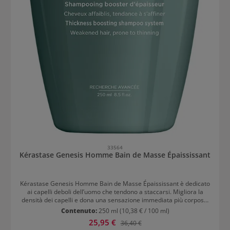
33564
Kérastase Genesis Homme Bain de Masse Épaississant
Kérastase Genesis Homme Bain de Masse Épaississant è dedicato
ai capelli deboli dell’uomo che tendono a staccarsi. Migliora la
densità dei capelli e dona una sensazione immediata più corposa.
Kérastase Genesis Homme Bain de Masse Épaississant benefici La
Contenuto:
250 ml
(10,38 € / 100 ml)
formula dello shampoo Kérastase Genesis Homme Bain de Masse
Prezzo di vendita:
25,95 €
Prezzo normale:
36,40 €
Épaississant è arricchita con cheratina ed estratto di radici di