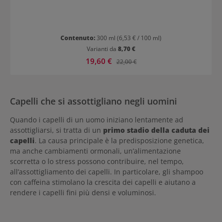
Contenuto:
300 ml
(6,53 € / 100 ml)
Varianti da
8,70 €
Prezzo di vendita:
19,60 €
Prezzo normale:
22,00 €
Capelli che si assottigliano negli uomini
Quando i capelli di un uomo iniziano lentamente ad
assottigliarsi, si tratta di un
primo stadio della caduta dei
capelli
. La causa principale è la predisposizione genetica,
ma anche cambiamenti ormonali, un’alimentazione
scorretta o lo stress possono contribuire, nel tempo,
all’assottigliamento dei capelli. In particolare, gli shampoo
con caffeina stimolano la crescita dei capelli e aiutano a
rendere i capelli fini più densi e voluminosi.