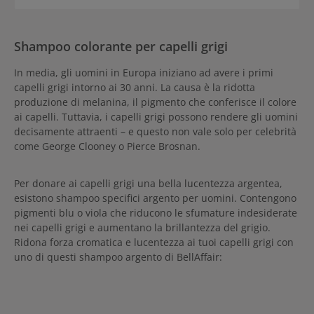
zenzero. Aumenta la densità dei capelli e dona un effetto corposo
immediato. Lo shampoo Genesis Homme idrata i capelli rendendoli
morbidi. Modo d’uso Kérastase Genesis Homme Bain de Masse
Épaississant Lo shampoo aumenta la densità dei capelli. Applicare
Shampoo colorante per capelli grigi
sui capelli bagnati, emulsionare e massaggiare delicatamente.
Risciacquare abbondantemente.
In media, gli uomini in Europa iniziano ad avere i primi
capelli grigi intorno ai 30 anni. La causa è la ridotta
produzione di melanina, il pigmento che conferisce il colore
ai capelli. Tuttavia, i capelli grigi possono rendere gli uomini
decisamente attraenti – e questo non vale solo per celebrità
come George Clooney o Pierce Brosnan.
Per donare ai capelli grigi una bella lucentezza argentea,
esistono shampoo specifici argento per uomini. Contengono
pigmenti blu o viola che riducono le sfumature indesiderate
nei capelli grigi e aumentano la brillantezza del grigio.
Ridona forza cromatica e lucentezza ai tuoi capelli grigi con
uno di questi shampoo argento di BellAffair: