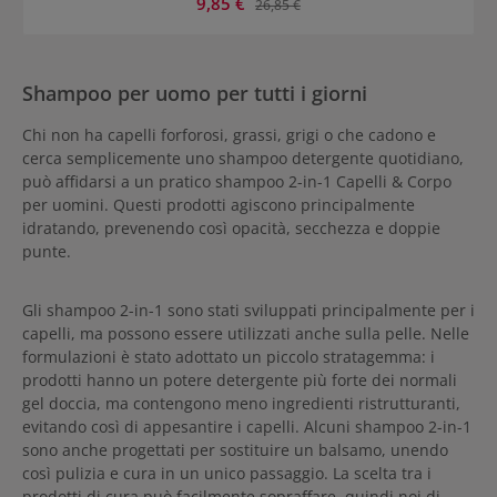
Prezzo di vendita:
9,85 €
Prezzo normale:
26,85 €
Shampoo per uomo per tutti i giorni
Chi non ha capelli forforosi, grassi, grigi o che cadono e
cerca semplicemente uno shampoo detergente quotidiano,
può affidarsi a un pratico shampoo 2-in-1 Capelli & Corpo
per uomini. Questi prodotti agiscono principalmente
idratando, prevenendo così opacità, secchezza e doppie
punte.
Gli shampoo 2-in-1 sono stati sviluppati principalmente per i
capelli, ma possono essere utilizzati anche sulla pelle. Nelle
formulazioni è stato adottato un piccolo stratagemma: i
prodotti hanno un potere detergente più forte dei normali
gel doccia, ma contengono meno ingredienti ristrutturanti,
evitando così di appesantire i capelli. Alcuni shampoo 2-in-1
sono anche progettati per sostituire un balsamo, unendo
così pulizia e cura in un unico passaggio. La scelta tra i
prodotti di cura può facilmente sopraffare, quindi noi di