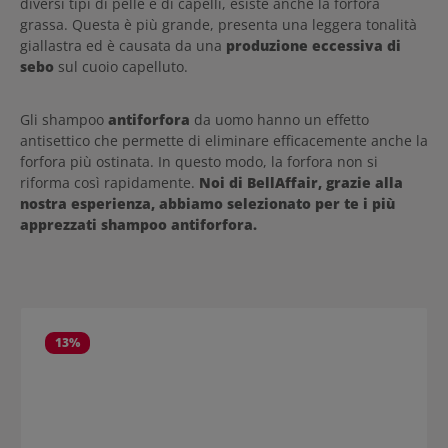
diversi tipi di pelle e di capelli, esiste anche la forfora
grassa. Questa è più grande, presenta una leggera tonalità
giallastra ed è causata da una
produzione eccessiva di
sebo
sul cuoio capelluto.
Gli shampoo
antiforfora
da uomo hanno un effetto
antisettico che permette di eliminare efficacemente anche la
forfora più ostinata. In questo modo, la forfora non si
riforma così rapidamente.
Noi di BellAffair, grazie alla
nostra esperienza, abbiamo selezionato per te i più
apprezzati shampoo antiforfora.
Salta la galleria dei prodotti
13
%