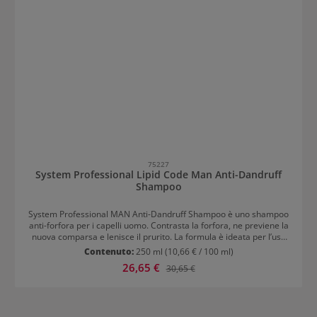
75227
System Professional Lipid Code Man Anti-Dandruff
Shampoo
System Professional MAN Anti-Dandruff Shampoo è uno shampoo
anti-forfora per i capelli uomo. Contrasta la forfora, ne previene la
nuova comparsa e lenisce il prurito. La formula è ideata per l’uso
quotidiano. Modo d’uso System Professional Man Anti-Dandruff
Contenuto:
250 ml
(10,66 € / 100 ml)
Shampoo Applicare una noce di shampoo sui capelli bagnati
Prezzo di vendita:
26,65 €
Prezzo normale:
30,65 €
Massaggiare Risciacquare accuratamente