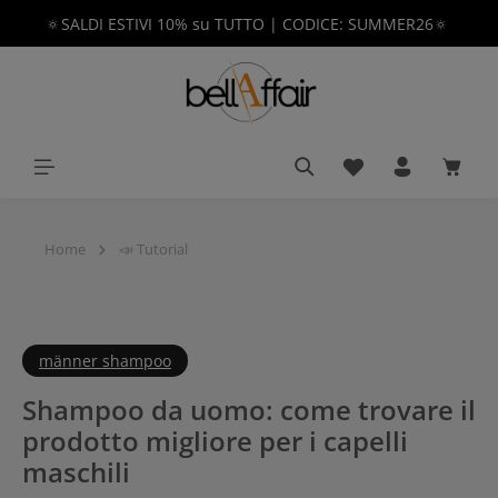
🔅SALDI ESTIVI 10% su TUTTO | CODICE: SUMMER26🔅
nuto principale
Hai 0 articoli nella 
Il car
Home
📣 Tutorial
männer shampoo
Shampoo da uomo: come trovare il
prodotto migliore per i capelli
maschili