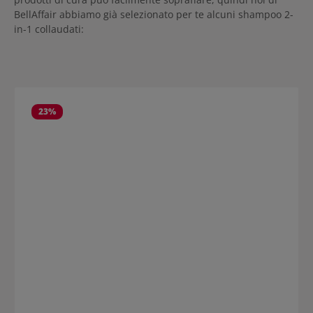
BellAffair abbiamo già selezionato per te alcuni shampoo 2-
in-1 collaudati:
Salta la galleria dei prodotti
23
%