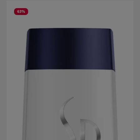
Salta la galleria dei prodotti
63
%