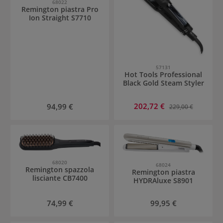
68022
Remington piastra Pro
Ion Straight S7710
57131
Hot Tools Professional
Black Gold Steam Styler
Prezzo di vendita:
Prezzo normale:
202,72 €
Prezzo normale:
94,99 €
229,00 €
68020
68024
Remington spazzola
Remington piastra
lisciante CB7400
HYDRAluxe S8901
Prezzo normale:
Prezzo normale:
74,99 €
99,95 €