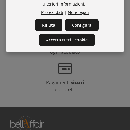
Ulteriori informazioni...
Tel.
+43311221216
Protez. dati
|
Note legali
Mail:
mail@bellaffair.com
Rifiuta
Configura
Accetta tutti i cookie
Punti fedeltà
a
ogni acquisto
Pagamenti
sicuri
e protetti