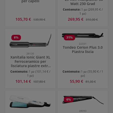
per capelli
Watt 230 Grad
Contenuto:
1 pz
(269,95 € /
1 pz)
Prezzo di vendita:
Prezzo di vendita:
105,70 €
Prezzo normale:
269,95 €
Prezzo normale:
139,90 €
310,00 €
6
%
31
%
22331
Tondeo Cerion Plus 3.0
Piastra liscia
28130
Xanitalia Ionic Giant XL
Ferroceramico per
lisciatura piastre extra
larghe
Contenuto:
1 pz
(101,14 € /
Contenuto:
1 pz
(55,90 € / 1
1 pz)
pz)
Prezzo di vendita:
Prezzo di vendita:
101,14 €
Prezzo normale:
55,90 €
Prezzo normale:
107,80 €
81,30 €
6
%
28093