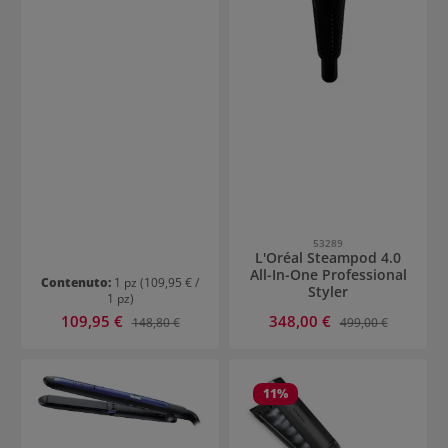
53289
L'Oréal Steampod 4.0
All-In-One Professional
Contenuto:
1 pz
(109,95 € /
Styler
1 pz)
Prezzo di vendita:
Prezzo di vendita:
109,95 €
Prezzo normale:
348,00 €
Prezzo normale:
148,80 €
499,00 €
11
%