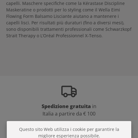
capelli.
Maschere specifiche come la Kérastase Discipline
Maskeratine o prodotti per lo styling come il Wella Eimi
Flowing Form Balsamo Lisciante aiutano a mantenere i
capelli lisci.
Per risultati più duraturi (fino a diversi mesi),
sono disponibili trattamenti professionali come Schwarzkopf
Strait Therapy o L’Oréal Professionnel X-Tenso.
Spedizione gratuita
in
Italia a partire da € 100
Questo sito Web utilizza i cookie per garantire la
migliore esperienza possibile.