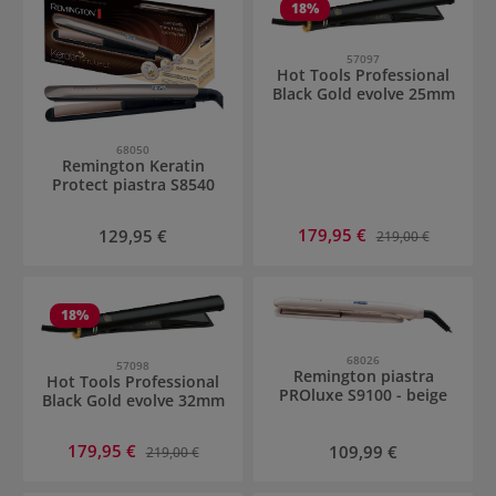
18
%
57097
Hot Tools Professional
Black Gold evolve 25mm
68050
Remington Keratin
Protect piastra S8540
Prezzo di vendita:
Prezzo normale:
179,95 €
Prezzo normale:
129,95 €
219,00 €
18
%
68026
57098
Remington piastra
Hot Tools Professional
PROluxe S9100 - beige
Black Gold evolve 32mm
Prezzo di vendita:
179,95 €
Prezzo normale:
Prezzo normale:
109,99 €
219,00 €