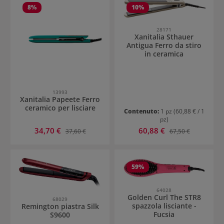
8
%
10
%
28171
Xanitalia Sthauer
Antigua Ferro da stiro
in ceramica
13993
Xanitalia Papeete Ferro
ceramico per lisciare
Contenuto:
1 pz
(60,88 € / 1
pz)
Prezzo di vendita:
Prezzo di vendita:
34,70 €
Prezzo normale:
60,88 €
Prezzo normale:
37,60 €
67,50 €
59
%
64028
Golden Curl The STR8
68029
spazzola lisciante -
Remington piastra Silk
Fucsia
S9600