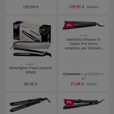
Prezzo di vendita:
Prezzo normale:
129,95 €
Prezzo normale:
109,99 €
320,00 €
6
%
28146
Xanitalia Sthauer D
Styler Pro Ferro
ceramico per lisciare i
capelli
68049
Remington Pearl piastra
S9500
Contenuto:
1 pz
(73,08 € / 1
pz)
Prezzo di vendita:
Prezzo normale:
73,08 €
Prezzo normale:
99,95 €
77,90 €
8
%