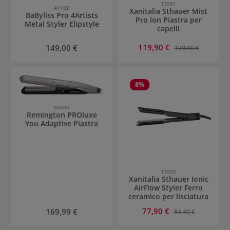
13981
41102
Xanitalia Sthauer Mist
BaByliss Pro 4Artists
Pro Ion Piastra per
Metal Styler Elipstyle
capelli
Prezzo di vendita:
Prezzo normale:
119,90 €
Prezzo normale:
149,00 €
129,90 €
8
%
68080
Remington PROluxe
You Adaptive Piastra
13992
Xanitalia Sthauer Ionic
AirFlow Styler Ferro
ceramico per lisciatura
Prezzo di vendita:
Prezzo normale:
77,90 €
Prezzo normale:
169,99 €
84,40 €