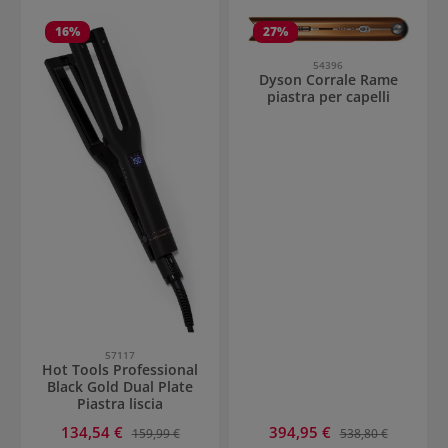
16
%
27
%
54396
Dyson Corrale Rame
piastra per capelli
57117
Hot Tools Professional
Black Gold Dual Plate
Piastra liscia
Prezzo di vendita:
Prezzo di vendita:
134,54 €
Prezzo normale:
394,95 €
Prezzo normale:
159,99 €
538,80 €