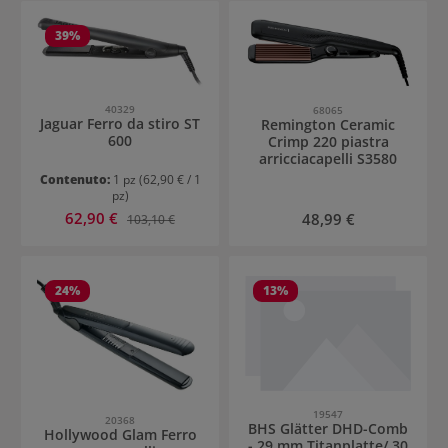
39
%
40329
68065
Jaguar Ferro da stiro ST
Remington Ceramic
600
Crimp 220 piastra
arricciacapelli S3580
Contenuto:
1 pz
(62,90 € / 1
pz)
Prezzo di vendita:
62,90 €
Prezzo normale:
Prezzo normale:
48,99 €
103,10 €
24
%
13
%
19547
20368
BHS Glätter DHD-Comb
Hollywood Glam Ferro
- 29 mm Titanplatte/ 30