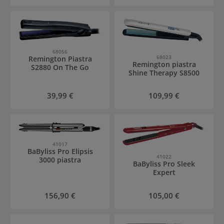
68056
68023
Remington Piastra
Remington piastra
S2880 On The Go
Shine Therapy S8500
Prezzo normale:
Prezzo normale:
39,99 €
109,99 €
41017
BaByliss Pro Elipsis
41022
3000 piastra
BaByliss Pro Sleek
Expert
Prezzo normale:
Prezzo normale:
156,90 €
105,00 €