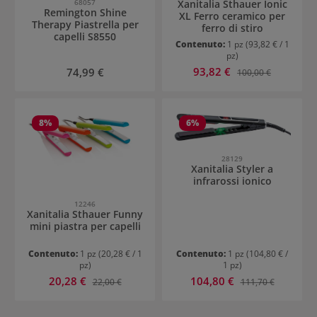
68057
Xanitalia Sthauer Ionic
Remington Shine
XL Ferro ceramico per
Therapy Piastrella per
ferro di stiro
capelli S8550
Contenuto:
1 pz
(93,82 € / 1
pz)
Prezzo di vendita:
Prezzo normale:
93,82 €
Prezzo normale:
74,99 €
100,00 €
8
%
6
%
28129
Xanitalia Styler a
infrarossi ionico
12246
Xanitalia Sthauer Funny
mini piastra per capelli
Contenuto:
1 pz
(20,28 € / 1
Contenuto:
1 pz
(104,80 € /
pz)
1 pz)
Prezzo di vendita:
Prezzo di vendita:
20,28 €
Prezzo normale:
104,80 €
Prezzo normale:
22,00 €
111,70 €