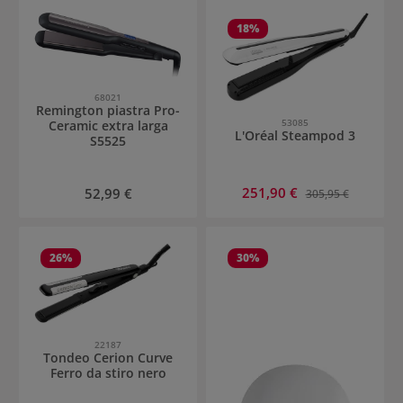
18
%
68021
Remington piastra Pro-
53085
Ceramic extra larga
L'Oréal Steampod 3
S5525
Prezzo di vendita:
Prezzo normale:
251,90 €
Prezzo normale:
52,99 €
305,95 €
26
%
30
%
22187
Tondeo Cerion Curve
Ferro da stiro nero