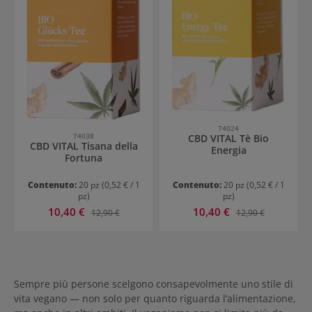
74024
74038
CBD VITAL Tè Bio
CBD VITAL Tisana della
Energia
Fortuna
Contenuto:
20 pz
(0,52 € / 1
Contenuto:
20 pz
(0,52 € / 1
pz)
pz)
Prezzo di vendita:
Prezzo di vendita:
10,40 €
Prezzo normale:
10,40 €
Prezzo normale:
12,90 €
12,90 €
Sempre più persone scelgono consapevolmente uno stile di
vita vegano — non solo per quanto riguarda l’alimentazione,