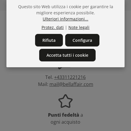
Questo sito Web utilizza i cookie per garantire la
migliore esperienza possibile.
Ulteriori informazioni...
Protez. dati
|
Note legali
Spedizione gratuita
in
Rifiuta
Configura
Italia a partire da € 100
Accetta tutti i cookie
Tel.
+43311221216
Mail:
mail@bellaffair.com
Punti fedeltà
a
ogni acquisto