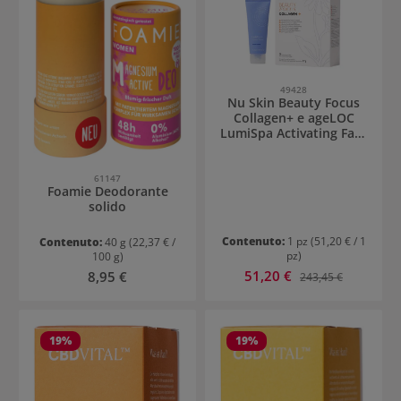
49428
Nu Skin Beauty Focus
Collagen+ e ageLOC
LumiSpa Activating Face
Cleanser
61147
Foamie Deodorante
solido
Contenuto:
1 pz
(51,20 € / 1
Contenuto:
40 g
(22,37 € /
pz)
100 g)
Prezzo di vendita:
Prezzo normale:
51,20 €
Prezzo normale:
8,95 €
243,45 €
19
%
19
%