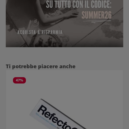
Salta la galleria dei prodotti
Ti potrebbe piacere anche
47
%