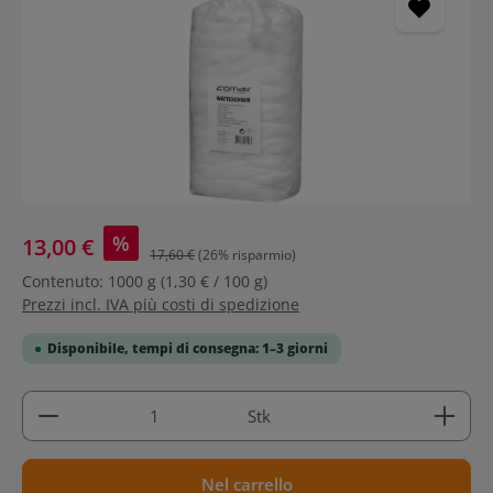
%
13,00 €
17,60 €
(26% risparmio)
Contenuto:
1000 g
(1,30 € / 100 g)
Prezzi incl. IVA più costi di spedizione
Disponibile, tempi di consegna: 1–3 giorni
Quantità del prodotto: inserisci la quantità deside
Stk
Nel carrello