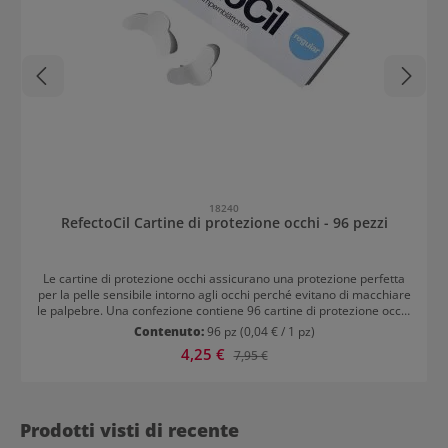
18240
RefectoCil Cartine di protezione occhi - 96 pezzi
Le cartine di protezione occhi assicurano una protezione perfetta
per la pelle sensibile intorno agli occhi perché evitano di macchiare
le palpebre. Una confezione contiene 96 cartine di protezione occhi
che sono sufficienti per 48 applicazioni.
Contenuto:
96 pz
(0,04 € / 1 pz)
Prezzo di vendita:
4,25 €
Prezzo normale:
7,95 €
Prodotti visti di recente