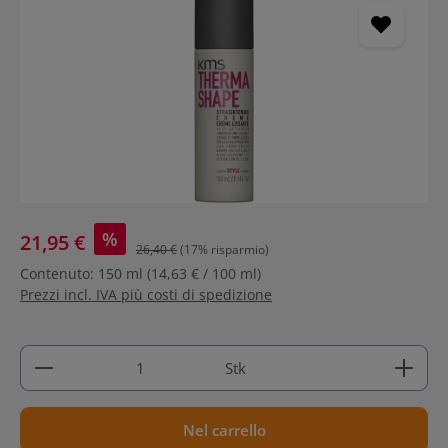
%
21,95 €
26,40 €
(17% risparmio)
Contenuto:
150 ml
(14,63 € / 100 ml)
Prezzi incl. IVA più costi di spedizione
Quantità del prodotto: inserisci la quantità deside
Stk
Nel carrello