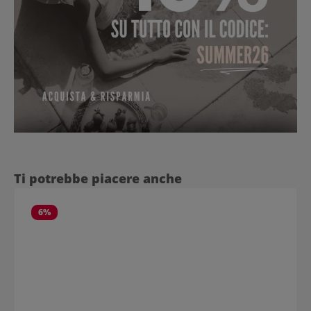
Salta la galleria dei prodotti
Ti potrebbe piacere anche
6
%