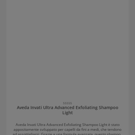
55555
Aveda Invati Ultra Advanced Exfoliating Shampoo
Light
Aveda Invati Ultra Advanced Exfoliating Shampoo Light è stato
appositamente sviluppato per capelli da fini a medi, che tendono
ad assottigliarsi. Grazie a una formula avanzata, questo shampoo