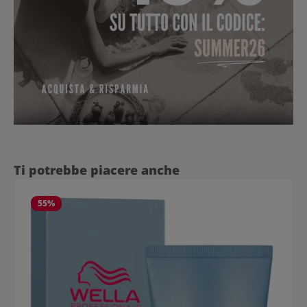
Salta la galleria dei prodotti
Ti potrebbe piacere anche
55
%