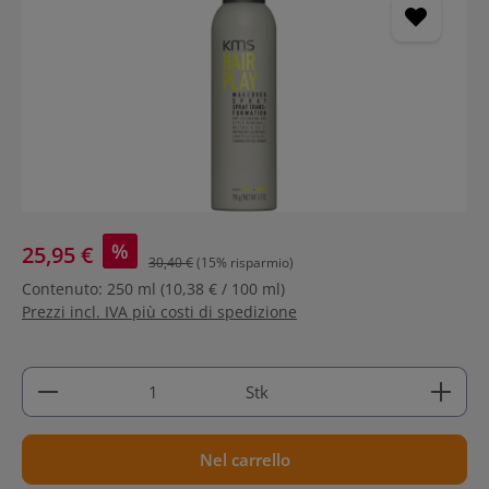
%
25,95 €
30,40 €
(15% risparmio)
Contenuto:
250 ml
(10,38 € / 100 ml)
Prezzi incl. IVA più costi di spedizione
Quantità del prodotto: inserisci la quantità deside
Stk
Nel carrello