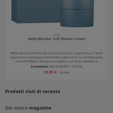
17708
Wella Blondor Soft Blonde Cream
Wella Blondor Soft Blonde Cream schiarisce i capelli fino a 7 livelli
e garantisce prestazioni altamente professionali. La decolorazione
in crema Wella è delicata sui capelli e sul cuoio capelluto e
previene le rotture dei capelli. I lipidi che rivestano ogni singolo
Contenuto:
200 ml
(6,98 € / 100 ml)
capello sigillano l’idratazione all’interno della fibra capillare. La
Prezzo di vendita:
13,95 €
Prezzo normale:
31,10 €
formulazione extra delicata permette un utilizzo sicuro sulle radici
vicino alla cute. Per un uso corretto, seguire le istruzioni d’uso.
Prodotti visti di recente
Dal nostro
magazine