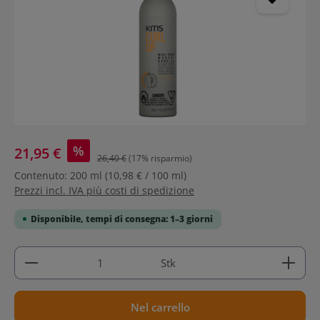
%
21,95 €
26,40 €
(17% risparmio)
Contenuto:
200 ml
(10,98 € / 100 ml)
Prezzi incl. IVA più costi di spedizione
Disponibile, tempi di consegna: 1–3 giorni
Quantità del prodotto: inserisci la quantità deside
Stk
Nel carrello