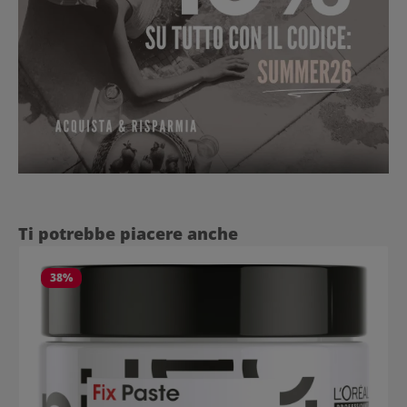
Salta la galleria dei prodotti
Ti potrebbe piacere anche
38
%