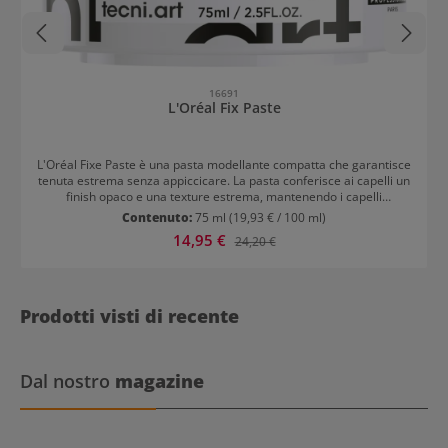
16691
L'Oréal Fix Paste
L'Oréal Fixe Paste è una pasta modellante compatta che garantisce
tenuta estrema senza appiccicare. La pasta conferisce ai capelli un
finish opaco e una texture estrema, mantenendo i capelli
comunque modellabili e non rigidi.
Contenuto:
75 ml
(19,93 € / 100 ml)
Prezzo di vendita:
14,95 €
Prezzo normale:
24,20 €
Prodotti visti di recente
Dal nostro
magazine