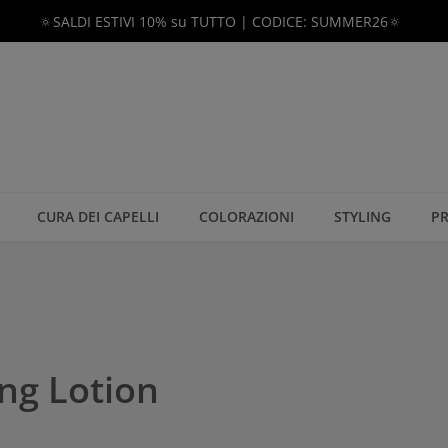
🔅SALDI ESTIVI 10% su TUTTO | CODICE: SUMMER26🔅
CURA DEI CAPELLI
COLORAZIONI
STYLING
PR
ng Lotion