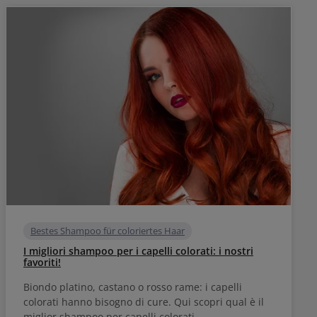
Bestes Shampoo für coloriertes Haar
I migliori shampoo per i capelli colorati: i nostri
favoriti!
Biondo platino, castano o rosso rame: i capelli
colorati hanno bisogno di cure. Qui scopri qual è il
miglior shampoo per capelli colorati.