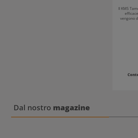
Il KMS Tame
efficace
vengono do
Condition
rendend
conditioner
raggi UV 
ottiene
Tamefrizz. Adat
meno crespo migliore maneggevo
stile capelli visibilmente lisci Consiglio d'uso
KMS Tamefrizz Condi
minuti sui 
Cont
Dal nostro
magazine