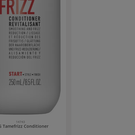
lipidi in altissima concentrazion
rinforzano il capello in profondità. 
nutriente ammorbidisce e rivitali
senza appesantirla. Il comples
Cheratina™ riveste la fibra capilla
l’effetto crespo. Modo d’uso Kérastase
Discipline Maskeratine Dopo lo shampoo,
applicare e massaggiare unifor
capelli umidi. Lasciare agire per
risciacquare abbondantemente. Il
essere utilizzato 1 volta alla setti
capelli sono sensibilizzati o gros
utilizzato ad ogni lavagg
14743
 Tamefrizz Conditioner