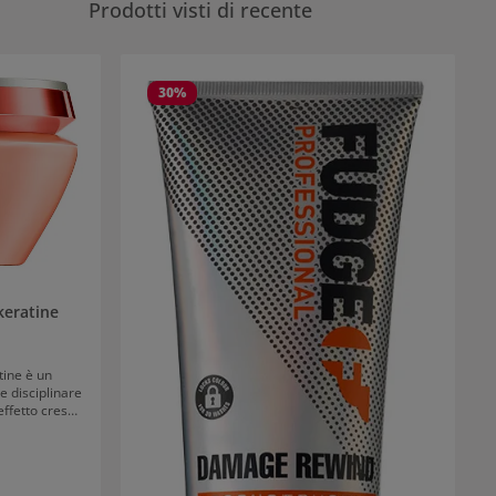
Prodotti visti di recente
30
%
keratine
tine è un
e disciplinare
’effetto crespo
ano morbidi,
o morbido in
 del capello. I