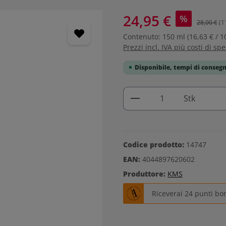
24,95 €
%
28,00 €
(1
Contenuto:
150 ml
(16,63 € / 1
Prezzi incl. IVA più costi di sp
Disponibile, tempi di consegn
Quantità del prodo
Stk
Codice prodotto:
14747
EAN:
4044897620602
Produttore:
KMS
Riceverai 24 punti bo