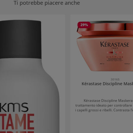
Ti potrebbe piacere anche
eria dei prodotti
29
%
30165
Kérastase Discipline Mas
Kérastase Discipline Maskera
trattamento ideato per controllare 
i capelli grossi e ribelli. Contrasta l
e leviga la fibra. I capelli divent
rafforzati ed ottengono un effett
movimento. La maschera contiene polimeri
leviganti che rivestano la superficie