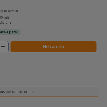
1% risparmio)
00 ml)
edizione
a: 1–3 giorni
tto: inserisci la quantità desiderata o u
Nel carrello
nus per questo ordine.