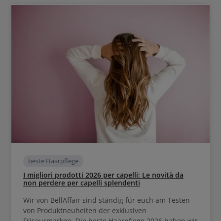
beste Haarpflege
I migliori prodotti 2026 per capelli: Le novità da
non perdere per capelli splendenti
Wir von BellAffair sind ständig für euch am Testen
von Produktneuheiten der exklusiven
Friseurmarken. Die beste Haarpflege 2026 haben wir