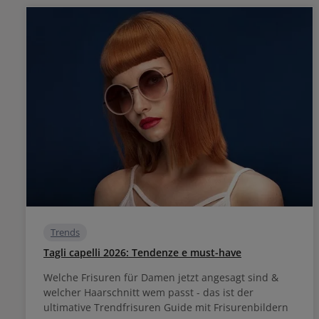
Trends
Tagli capelli 2026: Tendenze e must-have
Welche Frisuren für Damen jetzt angesagt sind &
welcher Haarschnitt wem passt - das ist der
ultimative Trendfrisuren Guide mit Frisurenbildern