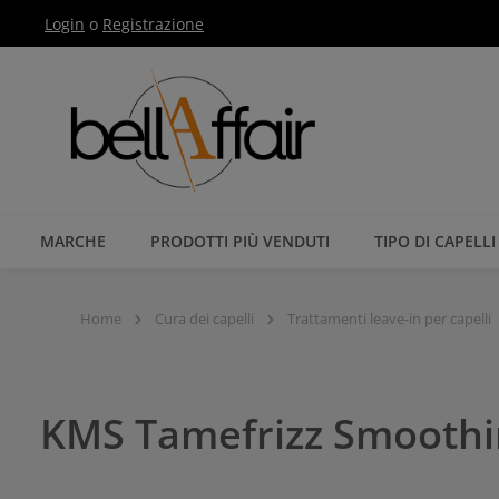
Login
o
Registrazione
Passa alla navigazione principale
MARCHE
PRODOTTI PIÙ VENDUTI
TIPO DI CAPELLI
Home
Cura dei capelli
Trattamenti leave-in per capelli
KMS Tamefrizz Smoothi