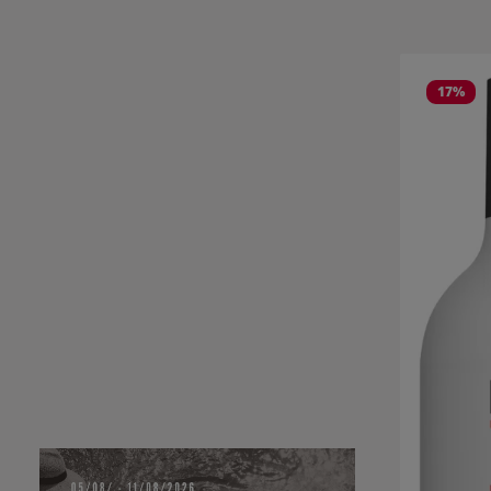
Salta la gall
17
%