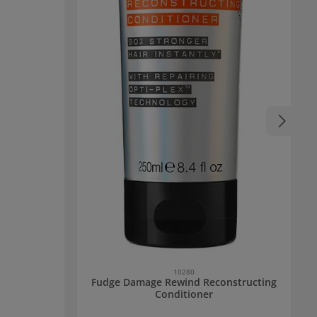
e riparano e
Il trattamento
zza la chioma
so Morpho-
re e contrasta
memente sui
 5 minuti e
 prodotto può
mana, quando i
si può essere
io.
10280
Fudge Damage Rewind Reconstructing
Conditioner