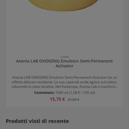
12094
Axenia LAB OXIDIZING Emulsion Semi-Permanent
Activator
Axenia LAB OXIDIZING Emulsion Semi-Permanent Activator ha un
effetto delicato ossidante. La sua capacità acida agisce sul colore,
riducendo lo stato alcalino. Nel frattempo, Axenia Lab si trasforma
in un colore semipermanente delicato durante la miscelazione.
Contenuto:
1000 ml
(1,58 € / 100 ml)
L'attivatore è compatibile con tutti i colori di Axenia LAB.
Prezzo di vendita:
15,75 €
Prezzo normale:
21,00 €
Applicazione di Axenia LAB OXIDIZING Emulsion Semi-Permanent
Activator Mescolare Axenia Lab con l'attivatore semipermanente in
rapporto 1:3. Per ritoccare il riflesso del colore naturale, si
consiglia un tempo di posa di 5 minuti. Per ritoccare i capelli in
crescita e le lunghezze su capelli bianchi con copertura del 40%, si
Prodotti visti di recente
consiglia un tempo di posa di 15 minuti, 15 giorni dopo la
colorazione.