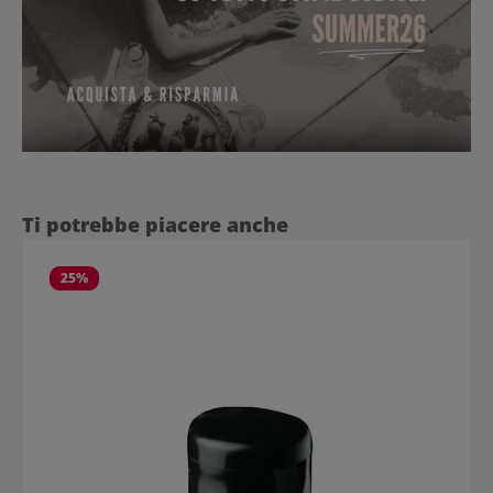
Salta la galleria dei prodotti
Ti potrebbe piacere anche
25
%