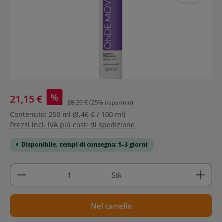
%
21,15 €
28,20 €
(25% risparmio)
Contenuto:
250 ml
(8,46 € / 100 ml)
Prezzi incl. IVA più costi di spedizione
Disponibile, tempi di consegna: 1–3 giorni
Quantità del prodotto: inserisci la quantità deside
Stk
Nel carrello