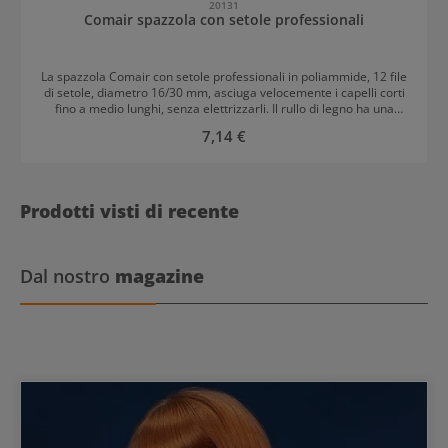
20131
Comair spazzola con setole professionali
La spazzola Comair con setole professionali in poliammide, 12 file
di setole, diametro 16/30 mm, asciuga velocemente i capelli corti
fino a medio lunghi, senza elettrizzarli. Il rullo di legno ha una
forma ergonomica e permette un comodo utilizzo.
Prezzo normale:
7,14 €
Prodotti visti di recente
Dal nostro
magazine