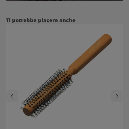
Salta la galleria dei prodotti
Ti potrebbe piacere anche