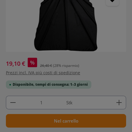
%
19,10 €
26,40 €
(28% risparmio)
Prezzi incl. IVA più costi di spedizione
Disponibile, tempi di consegna: 1–3 giorni
Quantità del prodotto: inserisci la quantità deside
Stk
Nel carrello