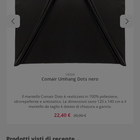
18334
Comair Umhang Dots nero
Il mantello Comair Dots è realizzato in 100% poliestere,
idrorepellente e antistatico. Le dimensioni sono 120 x 140 cm e il
mantello da taglio è dotato di chiusura a gancio.
Prezzo di vendita:
22,40 €
Prezzo normale:
30,90 €
Prodotti visti di recente