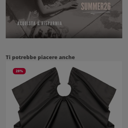
Salta la galleria dei prodotti
Ti potrebbe piacere anche
28
%