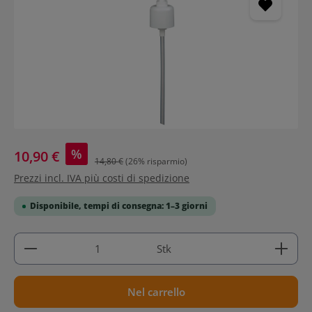
%
10,90 €
14,80 €
(26% risparmio)
Prezzi incl. IVA più costi di spedizione
Disponibile, tempi di consegna: 1–3 giorni
Quantità del prodotto: inserisci la quantità deside
Stk
Nel carrello