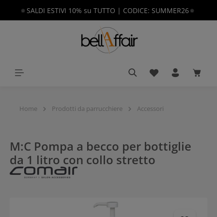
🔅SALDI ESTIVI 10% su TUTTO | CODICE: SUMMER26🔅
nuto principale
Hai 0 articoli nella 
Il car
Home
Prodotti da parrucchiere
Accessori
M:C Pompa a becco per bottiglie
da 1 litro con collo stretto
Salta la galleria di immagini