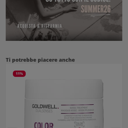
Salta la galleria dei prodotti
Ti potrebbe piacere anche
11
%