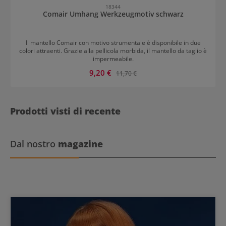
18344
Comair Umhang Werkzeugmotiv schwarz
Il mantello Comair con motivo strumentale è disponibile in due
colori attraenti. Grazie alla pellicola morbida, il mantello da taglio è
impermeabile.
Prezzo di vendita:
9,20 €
Prezzo normale:
11,70 €
Prodotti visti di recente
Dal nostro
magazine