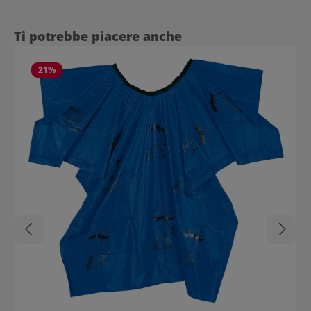
Salta la galleria dei prodotti
Ti potrebbe piacere anche
21
%