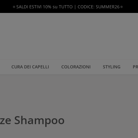
🔅SALDI ESTIVI 10% su TUTTO | CODICE: SUMMER26🔅
CURA DEI CAPELLI
COLORAZIONI
STYLING
PR
gize Shampoo