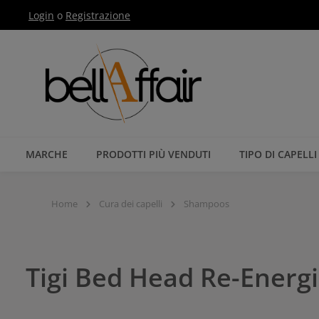
Login
o
Registrazione
Passa alla navigazione principale
MARCHE
PRODOTTI PIÙ VENDUTI
TIPO DI CAPELLI
Home
Cura dei capelli
Shampoos
Tigi Bed Head Re-Ener