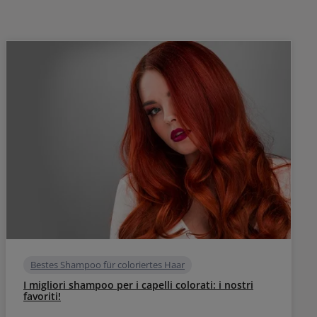
Bestes Shampoo für coloriertes Haar
I migliori shampoo per i capelli colorati: i nostri
favoriti!