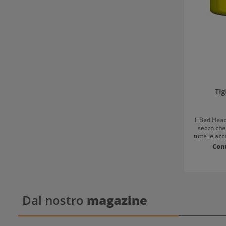
Tig
Il Bed Hea
secco che 
tutte le acc
il sebo in e
Con
e legger
sensazione 
d’uso Bed Head 
e vaporizza
le radici.
spazz
Dal nostro
magazine