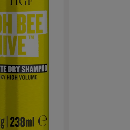
alla colla. Si adattano perfettame
degli occhi e possono essere tagli
esterni se necessario, mantenendo 
naturale.