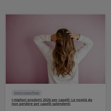
beste Haarpflege
I migliori prodotti 2026 per capelli: Le novità da
non perdere per capelli splendenti