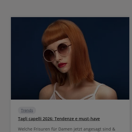
Trends
Tagli capelli 2026: Tendenze e must-have
Welche Frisuren für Damen jetzt angesagt sind &