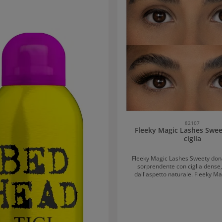
82107
Fleeky Magic Lashes Swee
ciglia
Fleeky Magic Lashes Sweety dona
sorprendente con ciglia dense,
dall'aspetto naturale. Fleeky M
Sweety è disponibile sia come set
Lash Helper sia come solo ciglia. Fleeky Magic
Lashes Sweety: Ciglia lunghe e den
naturale Le ciglia sono riutilizzabili fino a 20
volte con una corretta cura. Offro
WOW immediato e durano fino a 2