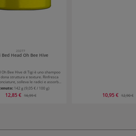
23277
i Bed Head Oh Bee Hive
d Oh Bee Hive di Tigi è uno shampoo
dona struttura e texture. Rinfresca
onciature, solleva le radici e assorbe
ccesso, per un look voluminoso, pulito
tenuto:
142 g
(9,05 € / 100 g)
o. La fragranza delicata dona una
Prezzo di vendita:
12,85 €
Prezzo di vendita:
10,95 €
Prezzo normale:
Prezzo n
16,99 €
12,90 €
di freschezza e leggerezza. Modo
Oh Bee Hive di Tigi Agitare bene
re ad una distanza di 25-30 cm verso
 Lasciare in posa per 1 minuto e poi
olare o distribuire nei capelli.