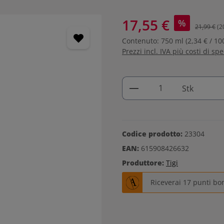
17,55 €
%
21,99 €
(2
Contenuto:
750 ml
(2,34 € / 10
Prezzi incl. IVA più costi di sp
Quantità del prodo
Stk
Codice prodotto:
23304
EAN:
615908426632
Produttore:
Tigi
Riceverai 17 punti bo