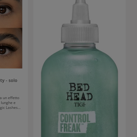
ty - solo
 un effetto
 lunghe e
agic Lashes
 con colla e
se con effetto
no un effetto
4 ore grazie