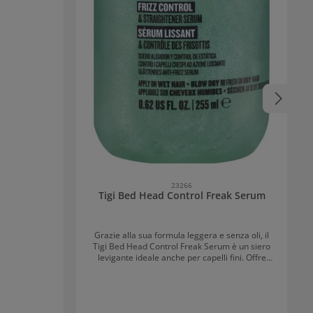
nte alla forma
ate ai bordi
così l'effetto
23266
Tigi Bed Head Control Freak Serum
Grazie alla sua formula leggera e senza oli, il
Tigi Bed Head Control Freak Serum è un siero
levigante ideale anche per capelli fini. Offre
brillantezza, morbidezza, protezione dal calore,
dai raggi UV e dall'umidità. Formulato con un
ingrediente idratante, un agente leggero di
fissaggio e cura, Dimethicone e succo di kiwi.