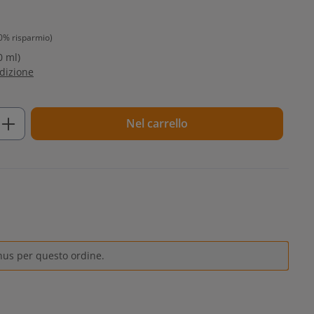
0% risparmio)
0 ml)
edizione
tto: inserisci la quantità desiderata o u
Nel carrello
nus per questo ordine.