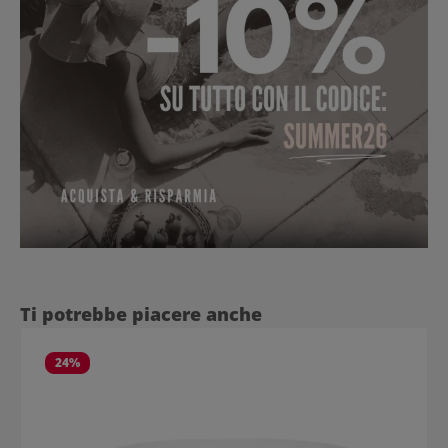
Salta la galleria dei prodotti
Ti potrebbe piacere anche
24
%