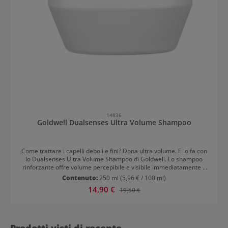
14836
Goldwell Dualsenses Ultra Volume Shampoo
Come trattare i capelli deboli e fini? Dona ultra volume. E lo fa con
lo Dualsenses Ultra Volume Shampoo di Goldwell. Lo shampoo
rinforzante offre volume percepibile e visibile immediatamente e
migliora la lucentezza naturale. Come funziona lo Dualsenses Ultra
Contenuto:
250 ml
(5,96 € / 100 ml)
Volume Shampoo La formula con proteine del riso ha un effetto
Prezzo di vendita:
14,90 €
Prezzo normale:
19,50 €
rinforzante e dona volume vivace ai capelli. Lo shampoo non solo
volumizza, ma protegge anche il colore dei capelli dallo
sbiadimento. La tecnologia moderna alla base del prodotto
garantisce un effetto immediato. pulizia delicata rafforza i capelli
dona volume visibile e percepibile Migliora lucentezza e
Prodotti visti di recente