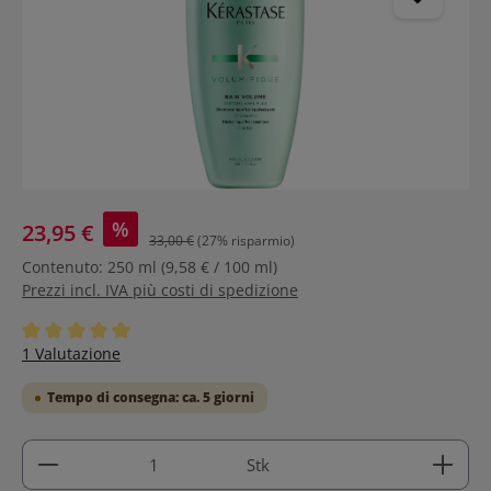
%
23,95 €
33,00 €
(27% risparmio)
Contenuto:
250 ml
(9,58 € / 100 ml)
Prezzi incl. IVA più costi di spedizione
Valutazione media di 5 su 5 stelle
1 Valutazione
Tempo di consegna: ca. 5 giorni
Quantità del prodotto: inserisci la quantità deside
Stk