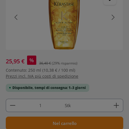
%
25,95 €
36,40 €
(29% risparmio)
Contenuto:
250 ml
(10,38 € / 100 ml)
Prezzi incl. IVA più costi di spedizione
Disponibile, tempi di consegna: 1–3 giorni
Quantità del prodotto: inserisci la quantità deside
Stk
Nel carrello