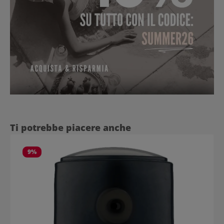
Salta la galleria dei prodotti
Ti potrebbe piacere anche
9
%