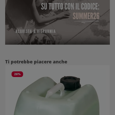
Salta la galleria dei prodotti
Ti potrebbe piacere anche
26
%