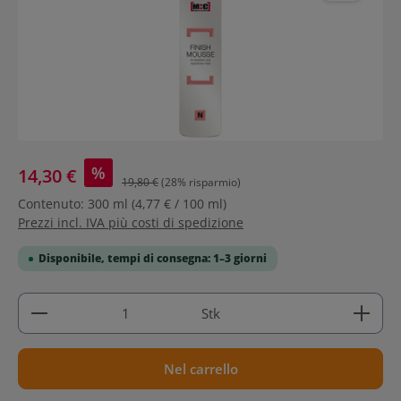
%
14,30 €
19,80 €
(28% risparmio)
Contenuto:
300 ml
(4,77 € / 100 ml)
Prezzi incl. IVA più costi di spedizione
Disponibile, tempi di consegna: 1–3 giorni
Quantità del prodotto: inserisci la quantità deside
Stk
Nel carrello