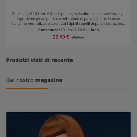
Goldspiegel 10 Liter Kräuterspülung ha la dimensione perfetta e gli
ingredienti giusti per l'uso nel salone di parrucchiere. Questo
balsamo neutralizza e cura tutti i tipi di capelli dopo la colorazione,
la decolorazione o i trattamenti di permanente. I capelli diventano
Contenuto:
10 liter
(2,26 € / 1 liter)
morbidi e più facili da pettinare.
Prezzo di vendita:
22,60 €
Prezzo normale:
30,60 €
Prodotti visti di recente
Dal nostro
magazine