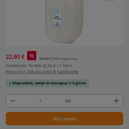
%
22,60 €
30,60 €
(26% risparmio)
Contenuto:
10 liter
(2,26 € / 1 liter)
Prezzi incl. IVA più costi di spedizione
Disponibile, tempi di consegna: 1–3 giorni
Quantità del prodotto: inserisci la quantità deside
Stk
Nel carrello