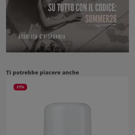
Salta la galleria dei prodotti
Ti potrebbe piacere anche
21
%