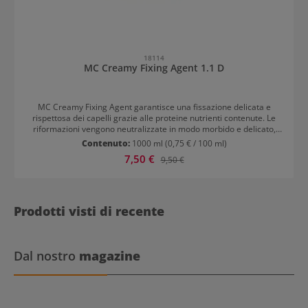
18114
MC Creamy Fixing Agent 1.1 D
MC Creamy Fixing Agent garantisce una fissazione delicata e
rispettosa dei capelli grazie alle proteine nutrienti contenute. Le
riformazioni vengono neutralizzate in modo morbido e delicato,
mantenendo un pH naturale. Risultato: pH naturale per i capelli
Contenuto:
1000 ml
(0,75 € / 100 ml)
Capelli strutturati e fissati
Prezzo di vendita:
7,50 €
Prezzo normale:
9,50 €
Prodotti visti di recente
Dal nostro
magazine