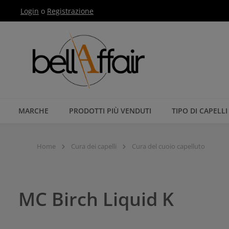
Login
o
Registrazione
Passa alla navigazione principale
MARCHE
PRODOTTI PIÙ VENDUTI
TIPO DI CAPELLI
Home
Cura dei capelli
Cura del cuoio capelluto
MC Birch Liquid K