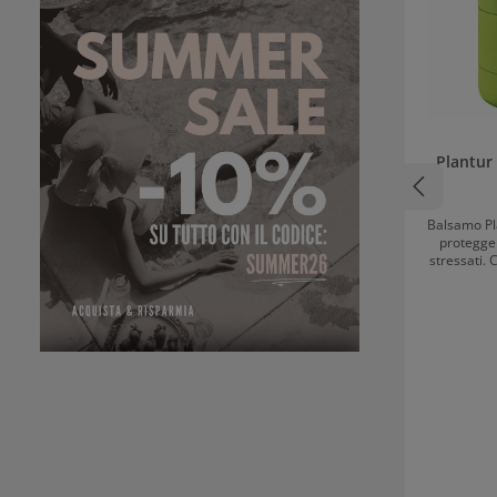
Plantur
Balsamo Plantur 39 per cap
protegge 
stressati. 
un b
immagazzin
risult
contempo
Balsamo Plantu
rigenerazio
40 anni in
perder
conseguenza
Questo spi
colorazion
molto i cap
danneggia