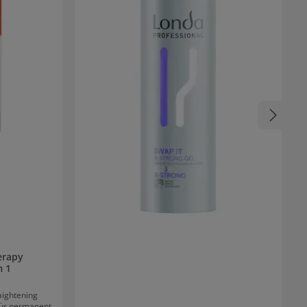
erapy
m 1
aightening
für permanent