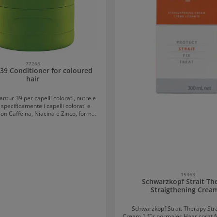
77265
 39 Conditioner for coloured
hair
elli colorati, nutre e
specificamente i capelli colorati e
Con Caffeina, Niacina e Zinco, forma
uffer che protegge la caffeina
ata dallo Shampoo Plantur 39. Per
ati ottimali, si consiglia di usare
raneamente balsamo e shampoo.
r 39 per capelli colorati:
ne e protezione per capelli tinti Da
 poi, le cellule pigmentarie possono
15463
e la loro capacità di colore. Di
Schwarzkopf Strait Th
, i capelli diventano grigi o bianchi.
Straigthening Crea
nge molte persone a ricorrere alla
e. La frequente colorazione stressa
elli, rendendoli porosi o addirittura
Schwarzkopf Strait Therapy Str
ti. Diventano spenti e difficili da
Cream 1 für normales Haar sorgt 