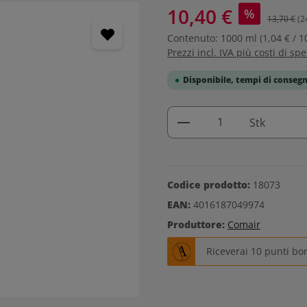
10,40 €
%
13,70 €
(2
Contenuto:
1000 ml
(1,04 € / 1
Prezzi incl. IVA più costi di sp
Disponibile, tempi di consegn
Quantità del prodo
Stk
Codice prodotto:
18073
EAN:
4016187049974
Produttore:
Comair
Riceverai 10 punti bo