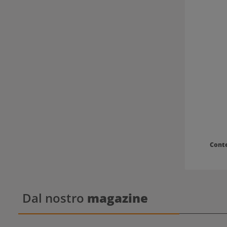
pettinare. 
colore adeguata. I capelli color
poi necessi
caffeina co
39 Pflege-Sp
rigenera l
brillantez
conferi
pettinabil
protegge il
appositamen
39 contro
caffeina a
ne impedisce l'eli
Balsamo Plantur 39 per ca
lavaggio con
colorati, d
pari a una
Cont
risci
Dal nostro
magazine