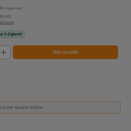
4% risparmio)
00 ml)
edizione
a: 1–3 giorni
tto: inserisci la quantità desiderata o u
Nel carrello
nus per questo ordine.