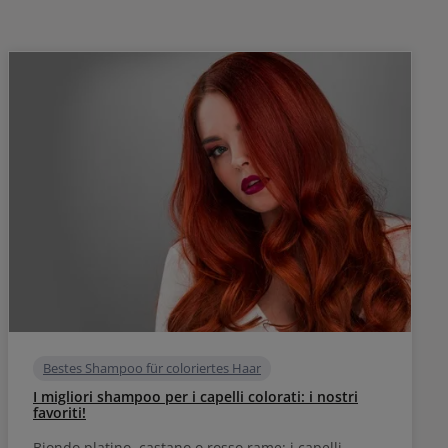
capelli, modellando come desiderato o
pettinando con le dita. Anche sui capelli asciutti,
il gel di Londa si comporta bene: che si tratti di
capelli raccolti o di una chioma pettinata
all'indietro, con Swap It di Londa ogni stile è
possibile.
Bestes Shampoo für coloriertes Haar
I migliori shampoo per i capelli colorati: i nostri
favoriti!
Biondo platino, castano o rosso rame: i capelli