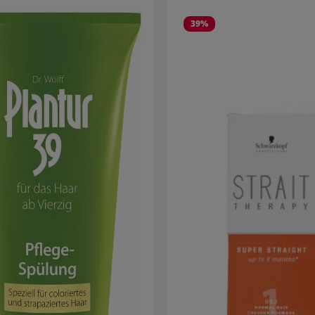
eria dei prodotti
39
%