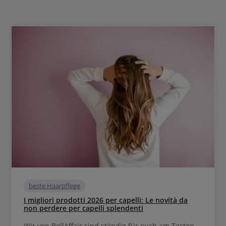
beste Haarpflege
I migliori prodotti 2026 per capelli: Le novità da
non perdere per capelli splendenti
Wir von BellAffair sind ständig für euch am Testen