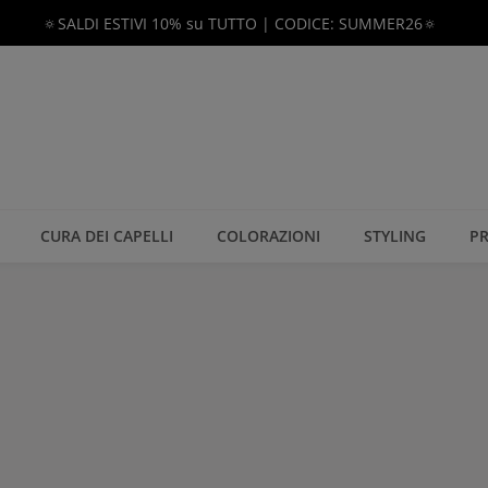
🔅SALDI ESTIVI 10% su TUTTO | CODICE: SUMMER26🔅
CURA DEI CAPELLI
COLORAZIONI
STYLING
PR