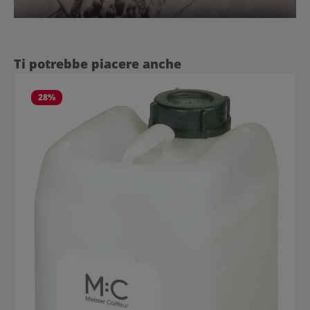
Salta la galleria dei prodotti
Ti potrebbe piacere anche
28
%