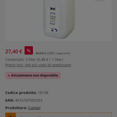
%
27,40 €
38,00 €
(28% risparmio)
Contenuto:
5 liter
(5,48 € / 1 liter)
Prezzi incl. IVA più costi di spedizione
Attualmente non disponibile
Codice prodotto:
18108
EAN:
4016187050253
Produttore:
Comair