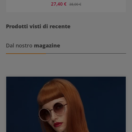
Prezzo di vendita:
27,40 €
Prezzo normale:
38,00 €
Prodotti visti di recente
Dal nostro
magazine