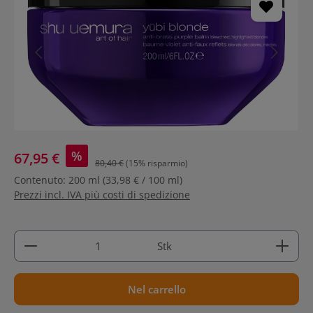
%
67,95 €
80,40 €
(15% risparmio)
Contenuto:
200 ml
(33,98 € / 100 ml)
Prezzi incl. IVA più costi di spedizione
Quantità del prodotto: inserisci la quantità deside
Stk
Nel carrello