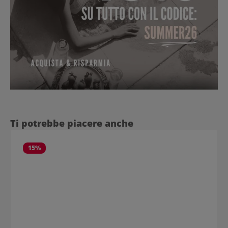
Salta la galleria dei prodotti
Ti potrebbe piacere anche
15
%