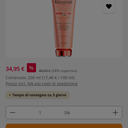
%
34,95 €
48,60 €
(28% risparmio)
Contenuto:
200 ml
(17,48 € / 100 ml)
Prezzi incl. IVA più costi di spedizione
Tempo di consegna: ca. 5 giorni
Quantità del prodotto: inserisci la quantità deside
Stk