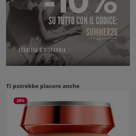
Salta la galleria dei prodotti
Ti potrebbe piacere anche
29
%