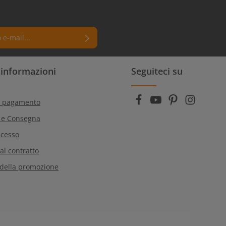
 un asterisco (*) sono campi
i informazioni
Seguiteci su
rmi di aver letto la nostra
e dei dati
e di aver accettato i
generali
.
i pagamento
 e Consegna
ecesso
al contratto
 della promozione