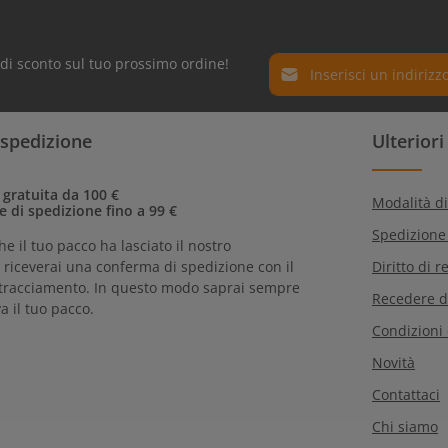
Indirizzo e-mail*
% di sconto sul tuo prossimo ordine!
Protez. dati
I campi contrassegnati con
 spedizione
Ulterior
Selezionando continua confe
obbligatori.
informativa sulla
protezion
nostri
termini e condizioni 
 gratuita da 100 €
Modalità d
e di spedizione fino a 99 €
Spedizione
he il tuo pacco ha lasciato il nostro
riceverai una conferma di spedizione con il
Diritto di r
tracciamento. In questo modo saprai sempre
Recedere d
a il tuo pacco.
Condizioni
Novità
Contattaci
Chi siamo