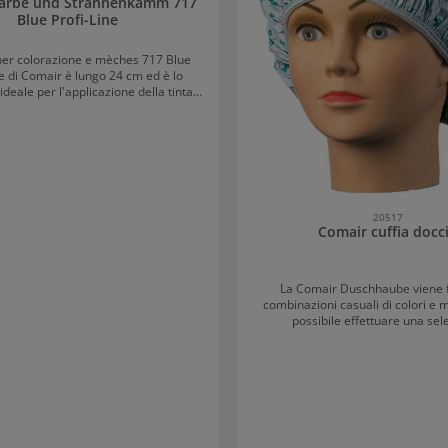
Färbe und Strähnenkamm 717
Blue Profi-Line
e per colorazione e mèches 717 Blue
ne di Comair è lungo 24 cm ed è lo
deale per l'applicazione della tinta.
e gli highlights vengono realizzati
nte con il pettine professionale.
 Profi-Line è resistente al calore, ai
r la cura dei capelli e alle sostanze
l pettine per colorazione e mèches è
 può essere leggermente piegato per
 i capelli nella forma desiderata.
20517
Comair cuffia docc
La Comair Duschhaube viene f
combinazioni casuali di colori e m
possibile effettuare una sel