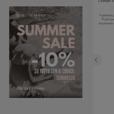
Comair 
Il pettin
Profi-Li
strumento i
Le mèches 
rapidame
Comair Blue
prodotti pe
chimiche. I
stabile, ma
modellare