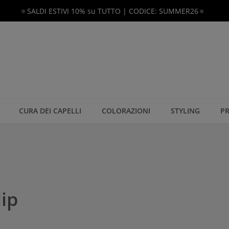
🔅SALDI ESTIVI 10% su TUTTO | CODICE: SUMMER26🔅
CURA DEI CAPELLI
COLORAZIONI
STYLING
PR
lip