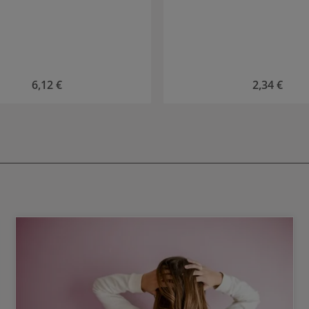
Prezzo normale:
6,12 €
Prezzo normal
2,34 €