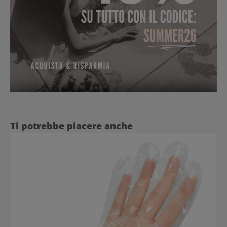
Salta la galleria dei prodotti
Ti potrebbe piacere anche