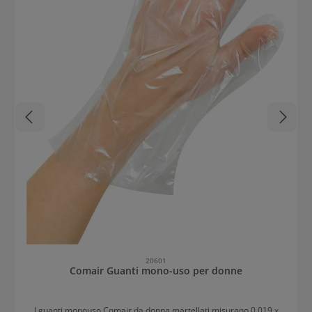
20601
Comair Guanti mono-uso per donne
I guanti monouso Comair da donna martellati misurano 0,019 x