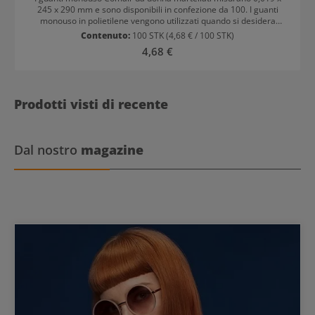
245 x 290 mm e sono disponibili in confezione da 100. I guanti
monouso in polietilene vengono utilizzati quando si desidera
proteggere le mani dai prodotti per capelli. I guanti sono anche una
Contenuto:
100 STK
(4,68 € / 100 STK)
parte importante nel rispetto degli standard igienici. I guanti sono
Prezzo normale:
4,68 €
adatti sia per mano destra che sinistra.
Prodotti visti di recente
Dal nostro
magazine