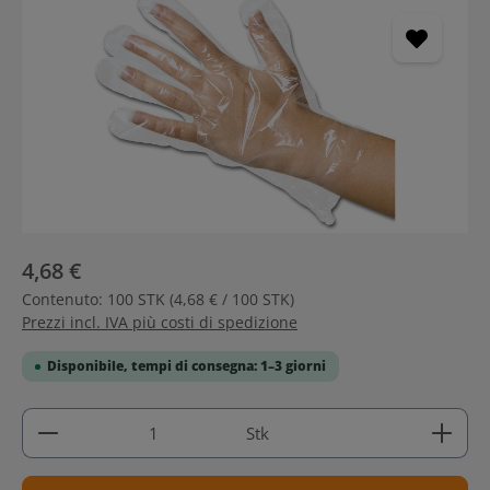
4,68 €
Contenuto:
100 STK
(4,68 € / 100 STK)
Prezzi incl. IVA più costi di spedizione
Disponibile, tempi di consegna: 1–3 giorni
Quantità del prodotto: inserisci la quantità deside
Stk