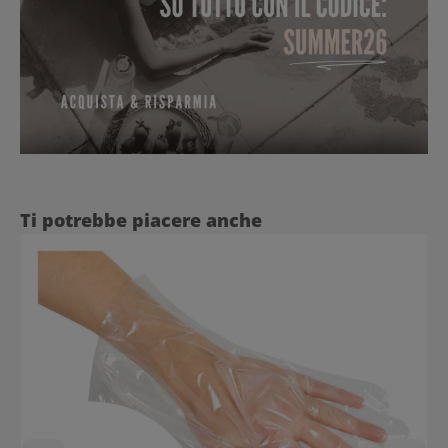
Salta la galleria dei prodotti
Ti potrebbe piacere anche