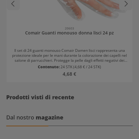
20603
Comair Guanti monouso donna lisci 24 pz
Il set di 24 guanti monouso Comair Damen lisci rappresenta una
protezione ideale per le mani durante la colorazione dei capelli nel
salone di parrucchieri. Protegge la pelle dagli effetti negativi dei
coloranti per capelli. Inoltre, contribuisce a rispettare gli standard
Contenuto:
24 STK
(4,68 € / 24 STK)
igienici. I guanti monouso lisci e trasparenti in polietilene sono
Prezzo normale:
4,68 €
adatti sia per la mano destra che per quella sinistra delle donne.
Prodotti visti di recente
Dal nostro
magazine