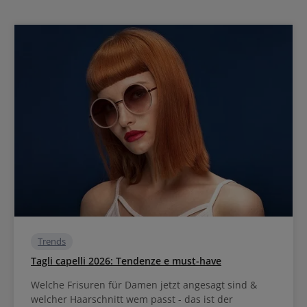
Trends
Tagli capelli 2026: Tendenze e must-have
Welche Frisuren für Damen jetzt angesagt sind &
welcher Haarschnitt wem passt - das ist der