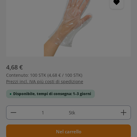
4,68 €
Contenuto:
100 STK
(4,68 € / 100 STK)
Prezzi incl. IVA più costi di spedizione
Disponibile, tempi di consegna: 1–3 giorni
Quantità del prodotto: inserisci la quantità deside
Stk
Nel carrello