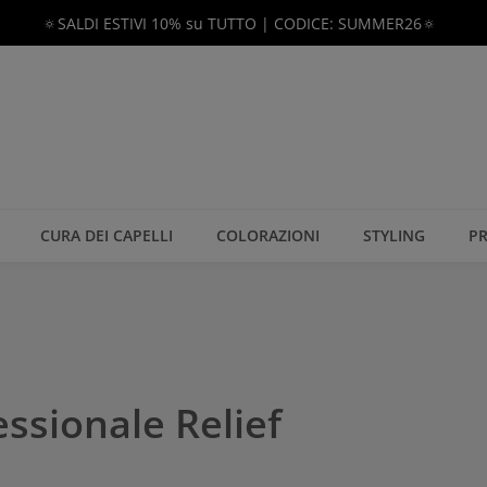
🔅SALDI ESTIVI 10% su TUTTO | CODICE: SUMMER26🔅
CURA DEI CAPELLI
COLORAZIONI
STYLING
PR
ssionale Relief