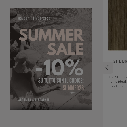
SHE Bo
Die SHE Bo
sind idea
und eine 
verleihen.
sich harmon
und sorg
authentisch
Farbauswa
perf
abstimmen
Bondings 
ermögl