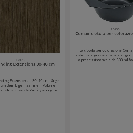
20630
Comair ciotola per colorazio
La ciotola per colorazione Comai
antiscivolo grazie all'anello di go
La praticissima scala da 300 ml facil
19075
nding Extensions 30-40 cm
colore nero attraente rende la 
compagno quotidiano
nding Extensions in 30–40 cm Länge
l, um dem Eigenhaar mehr Volumen
natürlich wirkende Verlängerung zu
 Das hochwertige Echthaar integriert
isch in die vorhandene Haarstruktur
t für weiche Übergänge sowie ein
es Gesamtbild. Dank der vielfältigen
hl lässt sich die passende Nuance
ekt auf die eigene Haarfarbe
. Langanhaltender Halt mit feinen
Die hochwertigen Keratin-Bondings
ichen eine präzise und nahezu