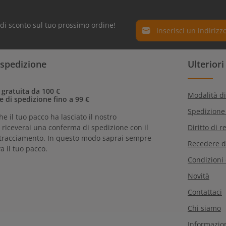
Indirizzo e-mail*
% di sconto sul tuo prossimo ordine!
Protez. dati
I campi contrassegnati con
 spedizione
Ulterior
Selezionando continua confe
obbligatori.
informativa sulla
protezion
nostri
termini e condizioni 
 gratuita da 100 €
Modalità d
e di spedizione fino a 99 €
Spedizione
he il tuo pacco ha lasciato il nostro
riceverai una conferma di spedizione con il
Diritto di r
tracciamento. In questo modo saprai sempre
Recedere d
a il tuo pacco.
Condizioni
Novità
Contattaci
Chi siamo
Informazion