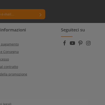
 un asterisco (*) sono campi
i informazioni
Seguiteci su
rmi di aver letto la nostra
e dei dati
e di aver accettato i
generali
.
i pagamento
 e Consegna
ecesso
al contratto
 della promozione
i legali