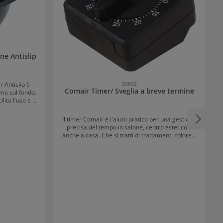
ne Antislip
r Antislip è
20802
Comair Timer/ Sveglia a breve termine
mma sul fondo.
ita l'uso e il
ciotola un
.
Il timer Comair è l'aiuto pratico per una gestione
precisa del tempo in salone, centro estetico o
anche a casa. Che si tratti di trattamenti colore e
mèches, tempi di posa di prodotti di cura o altre
applicazioni sensibili al tempo – con questo
timer si mantiene affidabilmente sotto controllo
il tempo.Grazie alla sua semplice e intuitiva
modalità di utilizzo, il tempo desiderato può
essere impostato rapidamente. Il segnale
udibile informa in modo affidabile sulla fine del
tempo impostato – così puoi concentrarti
completamente sul tuo lavoro nel
frattempo.Vantaggi del prodotto in breve:Ideale
per tempi di posa su colorazioni, decolorazioni e