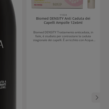
11034
Biomed DENSITY Anti Caduta dei
Capelli Ampolle 12x6ml
Biomed DENSITY Trattamento anticaduta, in
fiale, è studiato per contrastare la caduta
stagionale dei capelli. È arricchito con Acqua
Costituzionale Biologica di melograno dalle
proprietà antiossidanti e vitaminiche che
favorisce la crescita dei capelli. Il trattamento
previene la perdita dei capelli ed è arricchito con
Manganese, Fosforo, Potassio e Vitamine. Tali
ingredienti rinforzano i capelli sottili, stimolano il
cuoio capelluto e mantengono inalterata
l’attività della papilla dermica. Gli estratti
biologici di mirtillo nero e limone riattivano la
microcircolazione del cuoio capelluto e l’estratto
di Peonia Suffruticosa svolge un’azione
antiossidante e lenitiva sulla cute. Il prodotto,
nelle fiale, deve essere applicato direttamente
sulla cute. Non risciacquare.