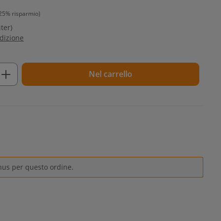
25% risparmio)
iter)
edizione
tto: inserisci la quantità desiderata o u
Nel carrello
nus per questo ordine.