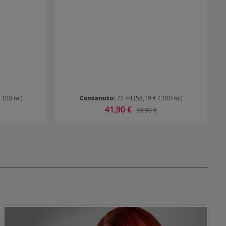
razione dei
licare l’olio
. Infine,
on acqua.
/ 100 ml)
Contenuto:
72 ml
(58,19 € / 100 ml)
Prezzo di vendita:
41,90 €
ormale:
Prezzo normale:
59,90 €