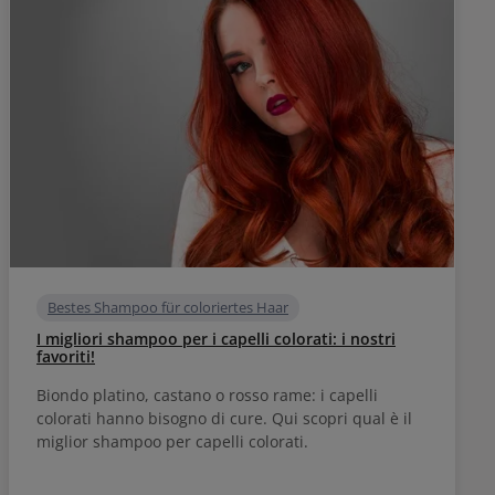
Bestes Shampoo für coloriertes Haar
I migliori shampoo per i capelli colorati: i nostri
favoriti!
Biondo platino, castano o rosso rame: i capelli
colorati hanno bisogno di cure. Qui scopri qual è il
miglior shampoo per capelli colorati.