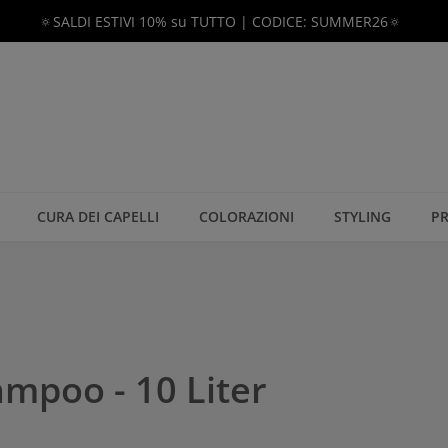
🔅SALDI ESTIVI 10% su TUTTO | CODICE: SUMMER26🔅
CURA DEI CAPELLI
COLORAZIONI
STYLING
PR
mpoo - 10 Liter