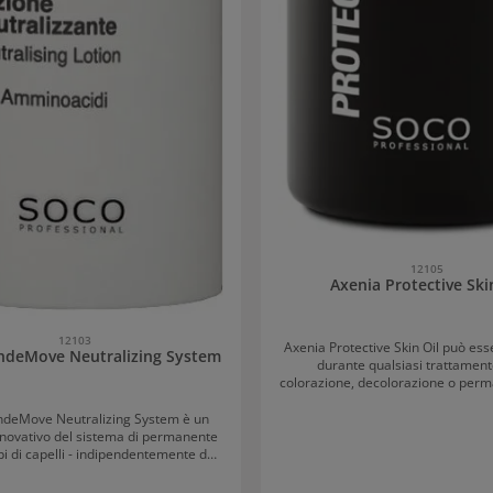
12105
Axenia Protective Ski
12103
Axenia Protective Skin Oil può esse
ndeMove Neutralizing System
durante qualsiasi trattamen
colorazione, decolorazione o perm
a ridurre la sensibilità e i rossori
L’olio è un valido alleato per pr
ndeMove Neutralizing System è un
macchie cutanee. Il risultato: prot
nnovativo del sistema di permanente
le macchie di colore sulla pelle. Modo d’uso di
tipi di capelli - indipendentemente dal
Axenia Protective Skin Oil In caso di pelle
iano colorati, naturali o pre-trattati.
sensibile, applicare direttamente
onde pronunciate, elastiche e piene