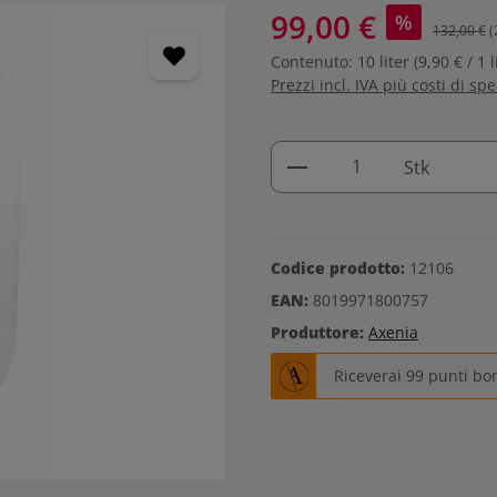
99,00 €
%
132,00 €
(
Contenuto:
10 liter
(9,90 € / 1 l
Prezzi incl. IVA più costi di sp
Quantità del prodo
Stk
Codice prodotto:
12106
EAN:
8019971800757
Produttore:
Axenia
Riceverai 99 punti bo