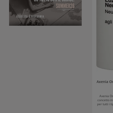
Axenia O
Axenia O
concetto i
per tutti i 
fatto che s
Garantisce 