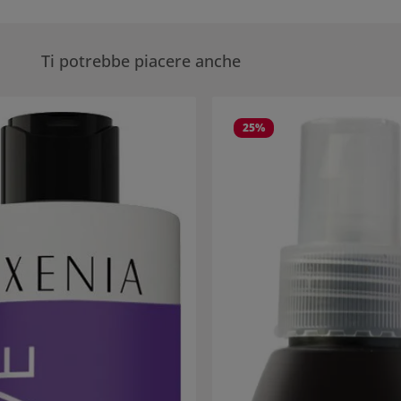
Ti potrebbe piacere anche
eria dei prodotti
25
%