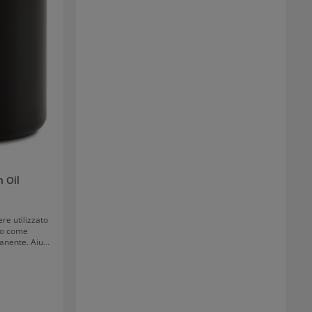
n Oil
re utilizzato
to come
anente. Aiuta
 della pelle.
evenire le
ezione contro
 sulla pelle