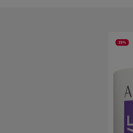
Salta la gall
25
%